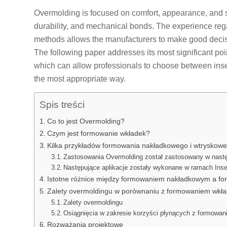
Overmolding is focused on comfort, appearance, and so
durability, and mechanical bonds. The experience rega
methods allows the manufacturers to make good decis
The following paper addresses its most significant poin
which can allow professionals to choose between ins
the most appropriate way.
Spis treści
Co to jest Overmolding?
Czym jest formowanie wkładek?
Kilka przykładów formowania nakładkowego i wtryskow
Zastosowania Overmolding został zastosowany w nast
Następujące aplikacje zostały wykonane w ramach Inse
Istotne różnice między formowaniem nakładkowym a f
Zalety overmoldingu w porównaniu z formowaniem wkł
Zalety overmoldingu
Osiągnięcia w zakresie korzyści płynących z formowa
Rozważania projektowe