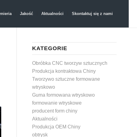
ynieria
Jakość
Aktualności
Skontaktuj się z nami
KATEGORIE
Obróbka CNC tworzyw sztucznych
Produkcja kontraktowa Chiny
Tworzywo sztuczne formowane
wtryskowo
Guma formowana wtryskowo
formowanie wtryskowe
producent form chiny
Aktualności
Produkcja OEM Chiny
obtrysk