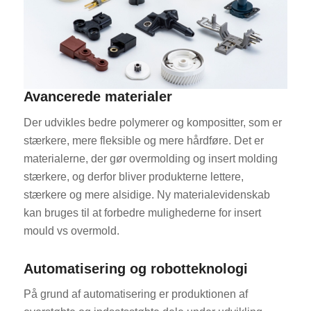
Avancerede materialer
ES_MX
Der udvikles bedre polymerer og kompositter, som er
stærkere, mere fleksible og mere hårdføre. Det er
RO
materialerne, der gør overmolding og insert molding
HU
stærkere, og derfor bliver produkterne lettere,
SV
stærkere og mere alsidige. Ny materialevidenskab
kan bruges til at forbedre mulighederne for insert
EL
mould vs overmold.
NB
FI
Automatisering og robotteknologi
CS
På grund af automatisering er produktionen af
PT