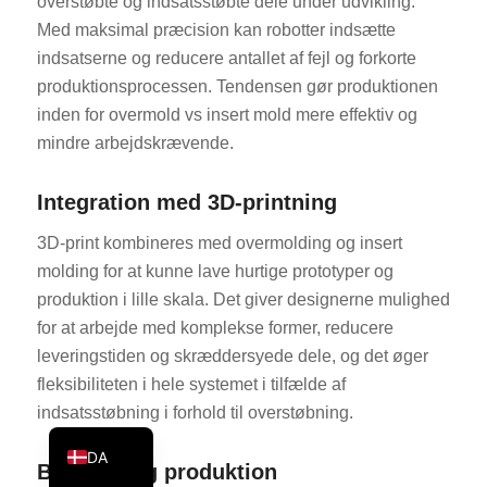
overstøbte og indsatsstøbte dele under udvikling.
KO
Med maksimal præcision kan robotter indsætte
indsatserne og reducere antallet af fejl og forkorte
JA
produktionsprocessen. Tendensen gør produktionen
ES
inden for overmold vs insert mold mere effektiv og
AR
mindre arbejdskrævende.
TR
Integration med 3D-printning
PL
NL
3D-print kombineres med overmolding og insert
molding for at kunne lave hurtige prototyper og
RU
produktion i lille skala. Det giver designerne mulighed
DE
for at arbejde med komplekse former, reducere
FR
leveringstiden og skræddersyede dele, og det øger
fleksibiliteten i hele systemet i tilfælde af
IT
indsatsstøbning i forhold til overstøbning.
EN
DA
Bæredygtig produktion