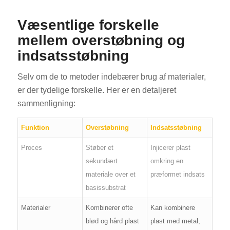
Væsentlige forskelle
mellem overstøbning og
indsatsstøbning
Selv om de to metoder indebærer brug af materialer,
er der tydelige forskelle. Her er en detaljeret
sammenligning:
Funktion
Overstøbning
Indsatsstøbning
Proces
Støber et
Injicerer plast
sekundært
omkring en
materiale over et
præformet indsats
basissubstrat
Materialer
Kombinerer ofte
Kan kombinere
blød og hård plast
plast med metal,