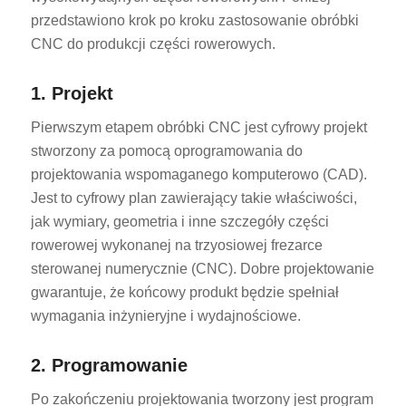
przedstawiono krok po kroku zastosowanie obróbki
CNC do produkcji części rowerowych.
1. Projekt
Pierwszym etapem obróbki CNC jest cyfrowy projekt
stworzony za pomocą oprogramowania do
ES_MX
projektowania wspomaganego komputerowo (CAD).
RO
Jest to cyfrowy plan zawierający takie właściwości,
HU
jak wymiary, geometria i inne szczegóły części
rowerowej wykonanej na trzyosiowej frezarce
SV
sterowanej numerycznie (CNC). Dobre projektowanie
EL
gwarantuje, że końcowy produkt będzie spełniał
NB
wymagania inżynieryjne i wydajnościowe.
FI
2. Programowanie
DA
CS
Po zakończeniu projektowania tworzony jest program