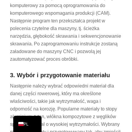
komputerowy za pomocą oprogramowania do
PT
komputerowego wspomagania produkcji (CAM).
KO
Następnie program ten przekształca projekt w
JA
polecenia czytelne dla maszyny, tj. ścieżka
narzędzia, głębokość skrawania i sekwencjonowanie
ES
skrawania. Po zaprogramowaniu instrukcje zostaną
AR
załadowane do maszyny CNC i pozwolą jej
TR
zautomatyzować proces obróbki.
NL
3. Wybór i przygotowanie materiału
RU
DE
Następnie należy wybrać odpowiedni materiał dla
danej części rowerowej, który ma określone
FR
właściwości, takie jak wytrzymałość, waga i
IT
odporność na korozję. Popularne materiały to stopy
EN
aluminium, tytan, włókna kompozytowe z węglików
PL
spiekanych i stal o wysokiej wytrzymałości. Wybrany
materiał jest cięty i przygotowywany tak, aby zmieścił