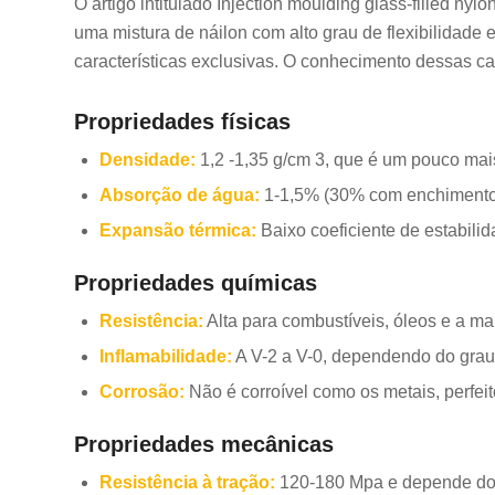
O artigo intitulado Injection moulding glass-filled n
uma mistura de náilon com alto grau de flexibilidade e
características exclusivas. O conhecimento dessas car
Propriedades físicas
Densidade:
1,2 -1,35 g/cm 3, que é um pouco ma
Absorção de água:
1-1,5% (30% com enchimento d
Expansão térmica:
Baixo coeficiente de estabili
Propriedades químicas
Resistência:
Alta para combustíveis, óleos e a ma
Inflamabilidade:
A V-2 a V-0, dependendo do grau
Corrosão:
Não é corroível como os metais, perfei
Propriedades mecânicas
Resistência à tração:
120-180 Mpa e depende do t