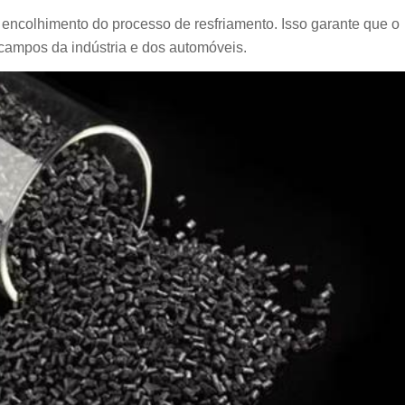
o encolhimento do processo de resfriamento. Isso garante que o
s campos da indústria e dos automóveis.