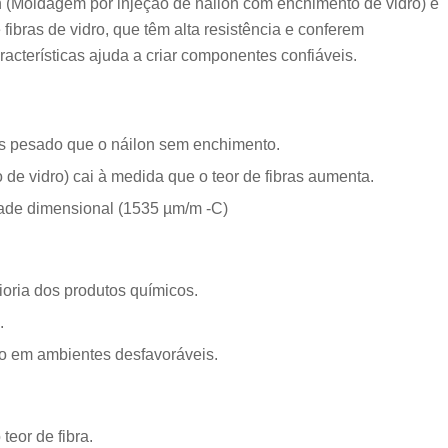
ylon (Moldagem por injeção de náilon com enchimento de vidro) é
 fibras de vidro, que têm alta resistência e conferem
acterísticas ajuda a criar componentes confiáveis.
is pesado que o náilon sem enchimento.
e vidro) cai à medida que o teor de fibras aumenta.
dade dimensional (1535 µm/m -C)
ioria dos produtos químicos.
.
to em ambientes desfavoráveis.
eor de fibra.