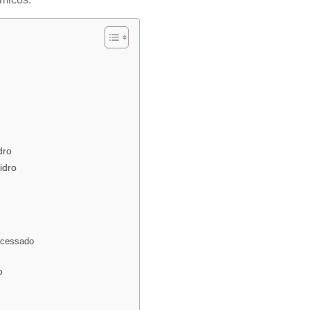
dro
idro
rocessado
o