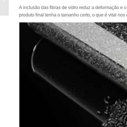
uma nova revolução na
A inclusão das fibras de vidro reduz a deformação e 
fabricação
produto final tenha o tamanho certo, o que é vital no