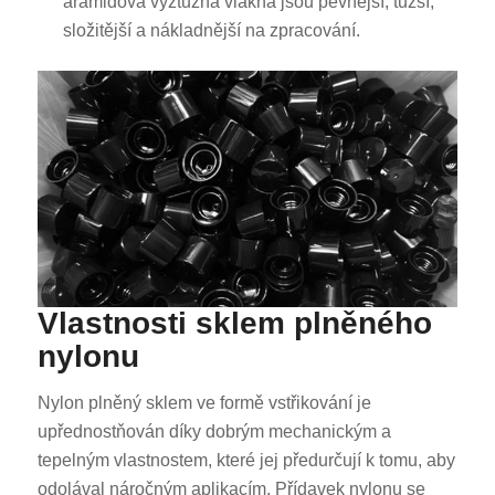
aramidová výztužná vlákna jsou pevnější, tužší,
složitější a nákladnější na zpracování.
Vlastnosti sklem plněného
nylonu
Nylon plněný sklem ve formě vstřikování je
upřednostňován díky dobrým mechanickým a
tepelným vlastnostem, které jej předurčují k tomu, aby
odolával náročným aplikacím. Přídavek nylonu se