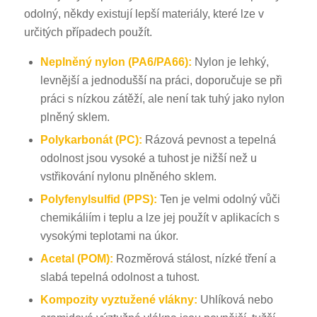
odolný, někdy existují lepší materiály, které lze v
určitých případech použít.
Neplněný nylon (PA6/PA66):
Nylon je lehký,
levnější a jednodušší na práci, doporučuje se při
práci s nízkou zátěží, ale není tak tuhý jako nylon
plněný sklem.
Polykarbonát (PC):
Rázová pevnost a tepelná
odolnost jsou vysoké a tuhost je nižší než u
vstřikování nylonu plněného sklem.
Polyfenylsulfid (PPS):
Ten je velmi odolný vůči
chemikáliím i teplu a lze jej použít v aplikacích s
vysokými teplotami na úkor.
Acetal (POM):
Rozměrová stálost, nízké tření a
slabá tepelná odolnost a tuhost.
Kompozity vyztužené vlákny:
Uhlíková nebo