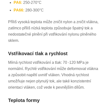
PA6:
250-270°C
PA66:
280-300°C
Příliš vysoká teplota může zničit nylon a zničit vlákna,
zatímco příliš nízká teplota způsobuje špatný tok a
nedostatečné plnění při vstřikování nylonu plněného
sklem.
Vstřikovací tlak a rychlost
Mírná rychlost vstřikování a tlak: 70 -120 MPa je
normální. Rychlé vstřikování může deformovat vlákna
a způsobit napětí uvnitř vláken. Vhodná rychlost
umožňuje nejen plynulý tok, ale také konzistentní
orientaci vláken, což vede k pevnějším dílům.
Teplota formy