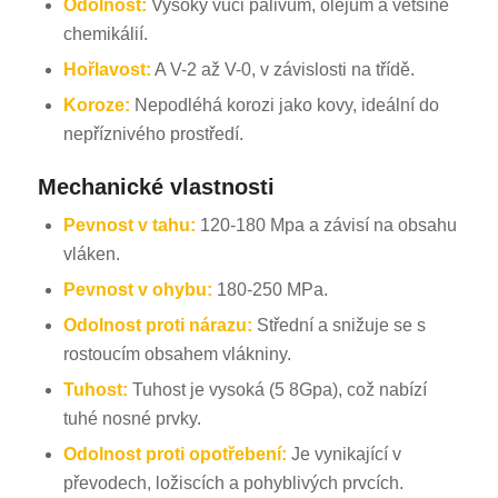
Odolnost:
Vysoký vůči palivům, olejům a většině
chemikálií.
Hořlavost:
A V-2 až V-0, v závislosti na třídě.
Koroze:
Nepodléhá korozi jako kovy, ideální do
nepříznivého prostředí.
Mechanické vlastnosti
Pevnost v tahu:
120-180 Mpa a závisí na obsahu
vláken.
Pevnost v ohybu:
180-250 MPa.
Odolnost proti nárazu:
Střední a snižuje se s
rostoucím obsahem vlákniny.
Tuhost:
Tuhost je vysoká (5 8Gpa), což nabízí
tuhé nosné prvky.
Odolnost proti opotřebení:
Je vynikající v
převodech, ložiscích a pohyblivých prvcích.