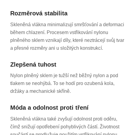
Rozměrová stabilita
Skleněná vlákna minimalizují smršťování a deformaci
během chlazení. Procesem vstřikování nylonu
plněného sklem vznikají díly, které neztrácejí svůj tvar
a přesné rozměry ani u složitých konstrukcí.
Zlepšená tuhost
Nylon plněný sklem je tužší než běžný nylon a pod
tlakem se neohýbá. To se hodí pro ozubená kola,
držáky a mechanické skříně.
Móda a odolnost proti tření
Skleněná vlákna také zvyšují odolnost proti oděru,
čímž snižují opotřebení pohyblivých částí. Životnost
součástí se prodlužuje použitím vstřikování nylonu