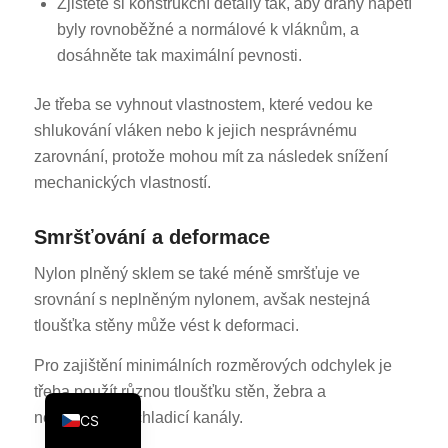
Zjistěte si konstrukční detaily tak, aby dráhy napětí
KO
byly rovnoběžné a normálové k vláknům, a
dosáhněte tak maximální pevnosti.
JA
ES
Je třeba se vyhnout vlastnostem, které vedou ke
AR
shlukování vláken nebo k jejich nesprávnému
TR
zarovnání, protože mohou mít za následek snížení
mechanických vlastností.
PL
NL
Smršťování a deformace
RU
Nylon plněný sklem se také méně smršťuje ve
DE
srovnání s neplněným nylonem, avšak nestejná
FR
tloušťka stěny může vést k deformaci.
IT
Pro zajištění minimálních rozměrových odchylek je
EN
třeba použít různou tloušťku stěn, žebra a
nedostatečné chladicí kanály.
CS