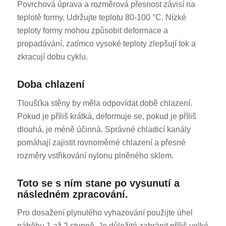
Povrchová úprava a rozměrová přesnost závisí na
teplotě formy. Udržujte teplotu 80-100 °C. Nízké
teploty formy mohou způsobit deformace a
propadávání, zatímco vysoké teploty zlepšují tok a
zkracují dobu cyklu.
Doba chlazení
Tloušťka stěny by měla odpovídat době chlazení.
Pokud je příliš krátká, deformuje se, pokud je příliš
dlouhá, je méně účinná. Správné chladicí kanály
pomáhají zajistit rovnoměrné chlazení a přesné
rozměry vstřikování nylonu plněného sklem.
Toto se s ním stane po vysunutí a
následném zpracování.
Pro dosažení plynulého vyhazování použijte úhel
náběhu 1 až 2 stupně. Je důležité zabránit příliš velké