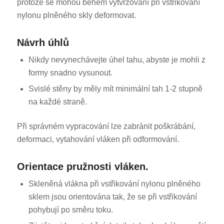
protože se mohou během vytvrzování při vstřikování
nylonu plněného skly deformovat.
Návrh úhlů
Nikdy nevynechávejte úhel tahu, abyste je mohli z
formy snadno vysunout.
ES_MX
Svislé stěny by měly mít minimální tah 1-2 stupně
na každé straně.
RO
HU
Při správném vypracování lze zabránit poškrábání,
SV
deformaci, vytahování vláken při odformování.
EL
Orientace pružnosti vláken.
NB
Skleněná vlákna při vstřikování nylonu plněného
FI
sklem jsou orientována tak, že se při vstřikování
DA
pohybují po směru toku.
PT