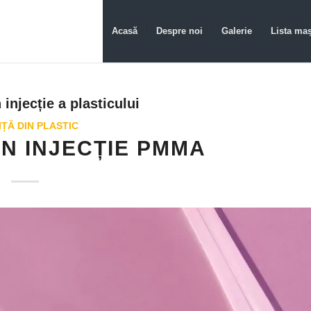
Acasă
Despre noi
Galerie
Lista maș
injecție a plasticului
ȚĂ DIN PLASTIC
N INJECȚIE PMMA