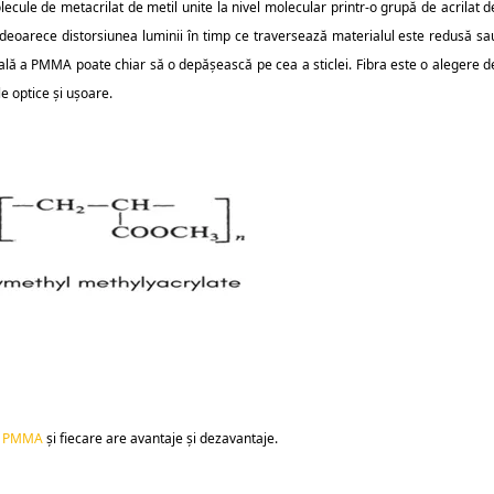
cule de metacrilat de metil unite la nivel molecular printr-o grupă de acrilat d
 deoarece distorsiunea luminii în timp ce traversează materialul este redusă sa
ală a PMMA poate chiar să o depășească pe cea a sticlei. Fibra este o alegere d
le optice și ușoare.
ie PMMA
și fiecare are avantaje și dezavantaje.