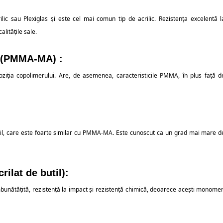
ic sau Plexiglas și este cel mai comun tip de acrilic. Rezistența excelentă l
alitățile sale.
t) (PMMA-MA) :
oziția copolimerului. Are, de asemenea, caracteristicile PMMA, în plus față d
etil, care este foarte similar cu PMMA-MA. Este cunoscut ca un grad mai mare d
rilat de butil):
bunătățită, rezistență la impact și rezistență chimică, deoarece acești monomer