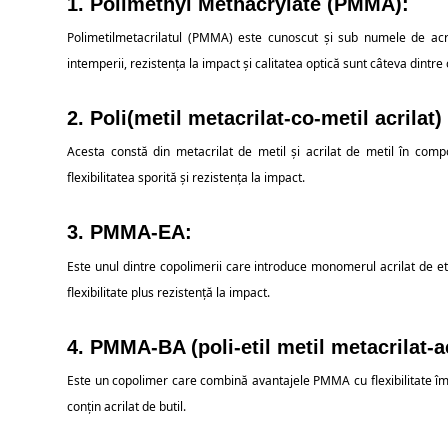
1. Polimethyl Methacrylate (PMMA):
Polimetilmetacrilatul (PMMA) este cunoscut și sub numele de acril
intemperii, rezistența la impact și calitatea optică sunt câteva dintre c
2. Poli(metil metacrilat-co-metil acrila
Acesta constă din metacrilat de metil și acrilat de metil în comp
flexibilitatea sporită și rezistența la impact.
3.
PMMA-EA:
Este unul dintre copolimerii care introduce monomerul acrilat de 
flexibilitate plus rezistență la impact.
4. PMMA-BA (poli-etil metil metacrilat-ac
Este un copolimer care combină avantajele PMMA cu flexibilitate îm
conțin acrilat de butil.