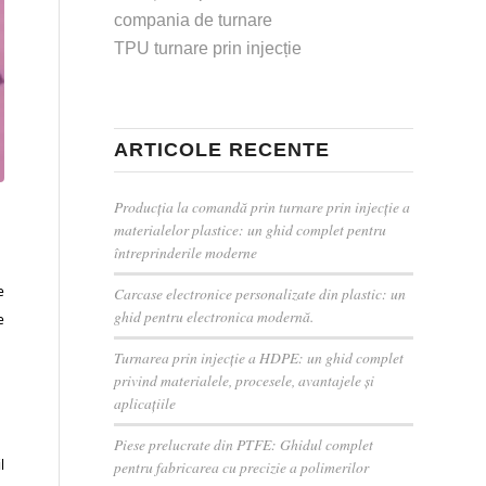
compania de turnare
TPU turnare prin injecție
ARTICOLE RECENTE
Producția la comandă prin turnare prin injecție a
materialelor plastice: un ghid complet pentru
întreprinderile moderne
e
Carcase electronice personalizate din plastic: un
ghid pentru electronica modernă.
e
Turnarea prin injecție a HDPE: un ghid complet
privind materialele, procesele, avantajele și
aplicațiile
Piese prelucrate din PTFE: Ghidul complet
l
pentru fabricarea cu precizie a polimerilor