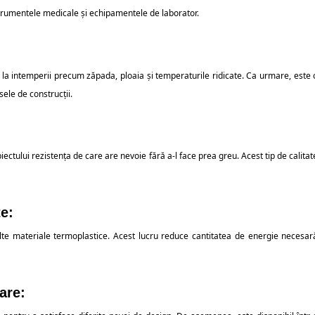
nstrumentele medicale și echipamentele de laborator.
 la intemperii precum zăpada, ploaia și temperaturile ridicate. Ca urmare, este 
sele de construcții.
ectului rezistența de care are nevoie fără a-l face prea greu. Acest tip de calitat
e:
lte materiale termoplastice. Acest lucru reduce cantitatea de energie necesar
are: