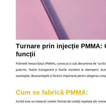
Turnare prin injecție PMMA: O
funcții
Polimetil metacrilatul (PMMA), cunoscut și sub denumirea de "acrilic
puternic, foarte transparent și foarte rezistent la intemperii. A
avantajele, dezavantajele și factorii importanți pentru alegerea co
Cum se fabrică PMMA:
Acrilul este un material sintetic format din unități repetate ale mo