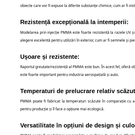
obiecte care vor fi expuse la diferite substanțe chimice, cum ar fi i
Rezistență excepțională la intemperii:
Modelarea prin injecție PMMA este foarte rezistentă la razele UV și
alegere excelentă pentru utilizări în exterior, cum ar fi semnele și pie
Ușoare și rezistente:
Raportul greutate/rezistență al PMMA este bun. În acest fel, oferă obi
este foarte important pentru industria aerospațială și auto.
Temperaturi de prelucrare relativ scăzut
PMMA poate fi fabricat la temperaturi scăzute în comparație cu a
pentru producție și îl face o opțiune mai ecologică.
Versatilitate în opțiuni de design și culo