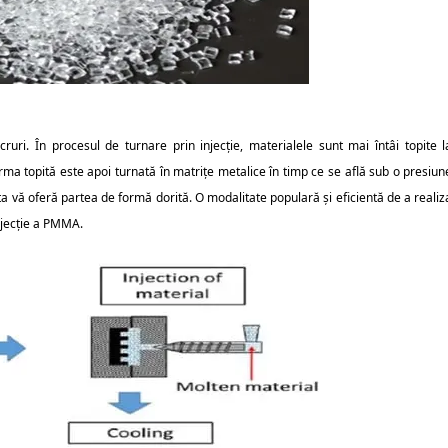
uri. În procesul de turnare prin injecție, materialele sunt mai întâi topite l
rma topită este apoi turnată în matrițe metalice în timp ce se află sub o presiun
a vă oferă partea de formă dorită. O modalitate populară și eficientă de a realiz
injecție a PMMA.