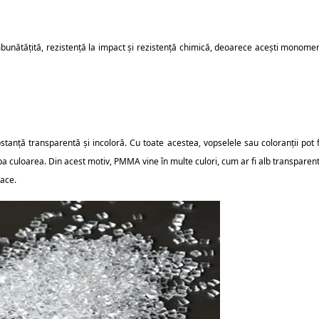
bunătățită, rezistență la impact și rezistență chimică, deoarece acești monomer
anță transparentă și incoloră. Cu toate acestea, vopselele sau coloranții pot f
 culoarea. Din acest motiv, PMMA vine în multe culori, cum ar fi alb transparent
pace.