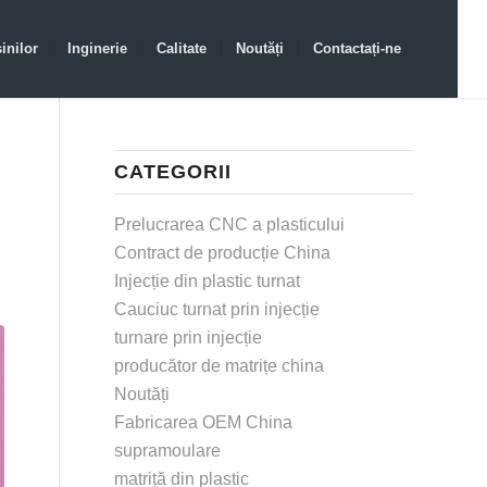
inilor
Inginerie
Calitate
Noutăți
Contactați-ne
CATEGORII
Prelucrarea CNC a plasticului
Contract de producție China
Injecție din plastic turnat
Cauciuc turnat prin injecție
turnare prin injecție
producător de matrițe china
Noutăți
Fabricarea OEM China
supramoulare
matriță din plastic