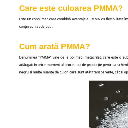
Care este culoarea PMMA?
Este un copolimer care combină avantajele PMMA cu flexibilitate îm
conțin acrilat de butil.
Cum arată PMMA?
Denumirea "PMMA" vine de la polimetil metacrilat, care este o subst
adăugați în orice moment al procesului de producție pentru a schimba
negru și multe nuanțe de culori care sunt atât transparente, cât și o