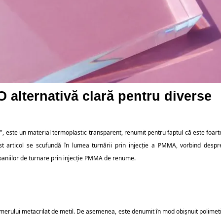
 alternativă clară pentru diverse 
", este un material termoplastic transparent, renumit pentru faptul că este foart
cest articol se scufundă în lumea turnării prin injecție a PMMA, vorbind despr
mpaniilor de turnare prin injecție PMMA de renume.
nomerului metacrilat de metil. De asemenea, este denumit în mod obișnuit polimeti