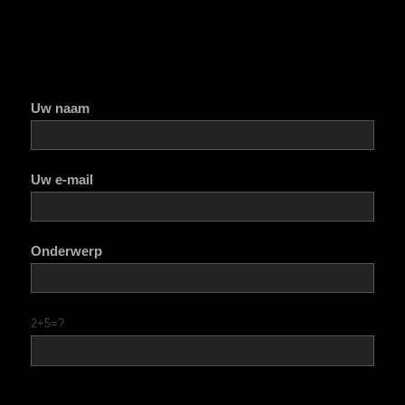
Uw naam
Uw e-mail
Onderwerp
2+5=?