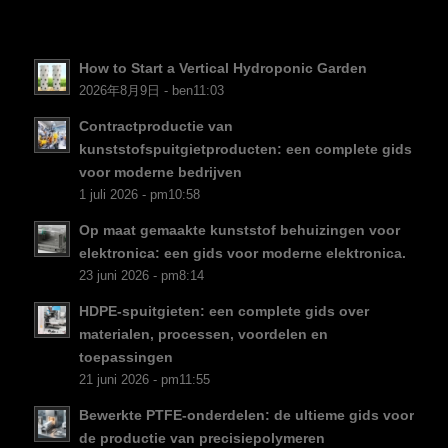
EL
NB
How to Start a Vertical Hydroponic Garden
FI
2026年8月9日 - ben11:03
DA
Contractproductie van
kunststofspuitgietproducten: een complete gids
CS
voor moderne bedrijven
PT
1 juli 2026 - pm10:58
KO
Op maat gemaakte kunststof behuizingen voor
JA
elektronica: een gids voor moderne elektronica.
23 juni 2026 - pm8:14
ES
HDPE-spuitgieten: een complete gids over
AR
materialen, processen, voordelen en
TR
toepassingen
21 juni 2026 - pm11:55
PL
Bewerkte PTFE-onderdelen: de ultieme gids voor
RU
de productie van precisiepolymeren