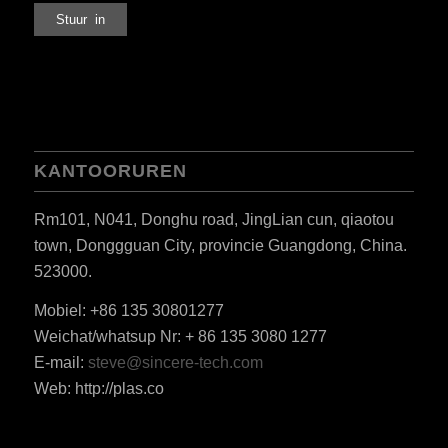
KANTOORUREN
Rm101, N041, Donghu road, JingLian cun, qiaotou
town, Donggguan City, provincie Guangdong, China.
523000.
Mobiel: +86 135 30801277
Weichat/whatsup Nr: + 86 135 3080 1277
ES_MX
E-mail:
steve@sincere-tech.com
RO
Web: http://plas.co
HU
SV