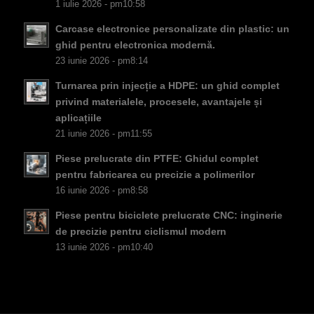
1 iulie 2026 - pm10:58
CS
Carcase electronice personalizate din plastic: un
PT
ghid pentru electronica modernă.
KO
23 iunie 2026 - pm8:14
JA
Turnarea prin injecție a HDPE: un ghid complet
ES
privind materialele, procesele, avantajele și
aplicațiile
AR
21 iunie 2026 - pm11:55
TR
Piese prelucrate din PTFE: Ghidul complet
PL
pentru fabricarea cu precizie a polimerilor
16 iunie 2026 - pm8:58
NL
Piese pentru biciclete prelucrate CNC: inginerie
RU
de precizie pentru ciclismul modern
DE
13 iunie 2026 - pm10:40
FR
IT
EN