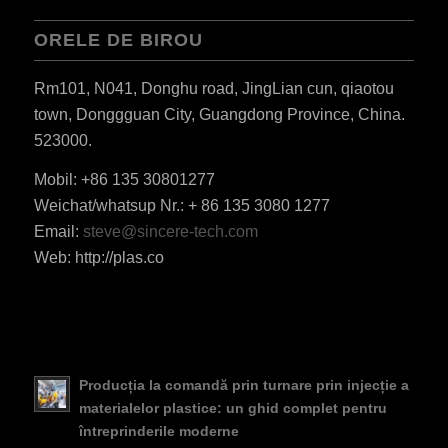
ORELE DE BIROU
Rm101, N041, Donghu road, JingLian cun, qiaotou
town, Donggguan City, Guangdong Province, China.
523000.
Mobil: +86 135 30801277
Weichat/whatsup Nr.: + 86 135 3080 1277
ES_MX
Email:
steve@sincere-tech.com
Web: http://plas.co
HU
SV
EL
NB
Producția la comandă prin turnare prin injecție a
FI
materialelor plastice: un ghid complet pentru
DA
întreprinderile moderne