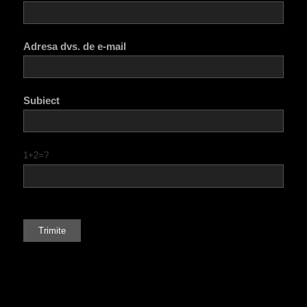
Adresa dvs. de e-mail
Subiect
1+2=?