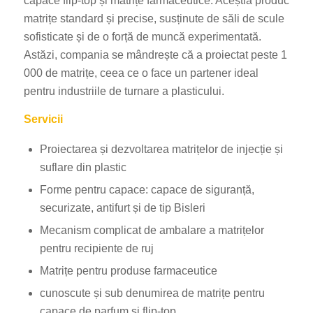
capace flip-top și matrițe farmaceutice. Aceștia produc
matrițe standard și precise, susținute de săli de scule
sofisticate și de o forță de muncă experimentată.
Astăzi, compania se mândrește că a proiectat peste 1
000 de matrițe, ceea ce o face un partener ideal
pentru industriile de turnare a plasticului.
Servicii
Proiectarea și dezvoltarea matrițelor de injecție și
suflare din plastic
Forme pentru capace: capace de siguranță,
securizate, antifurt și de tip Bisleri
Mecanism complicat de ambalare a matrițelor
pentru recipiente de ruj
Matrițe pentru produse farmaceutice
cunoscute și sub denumirea de matrițe pentru
capace de parfum și flip-top