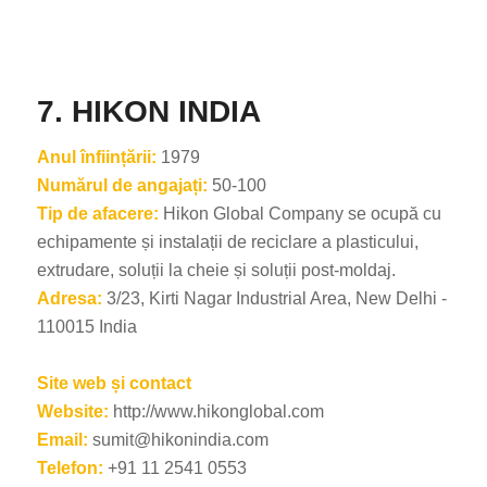
7. HIKON INDIA
Anul înființării:
1979
Numărul de angajați:
50-100
ES_MX
Tip de afacere:
Hikon Global Company se ocupă cu
HU
echipamente și instalații de reciclare a plasticului,
SV
extrudare, soluții la cheie și soluții post-moldaj.
EL
Adresa:
3/23, Kirti Nagar Industrial Area, New Delhi -
110015 India
NB
FI
Site web și contact
DA
Website:
http://www.hikonglobal.com
Email:
sumit@hikonindia.com
CS
Telefon:
+91 11 2541 0553
PT