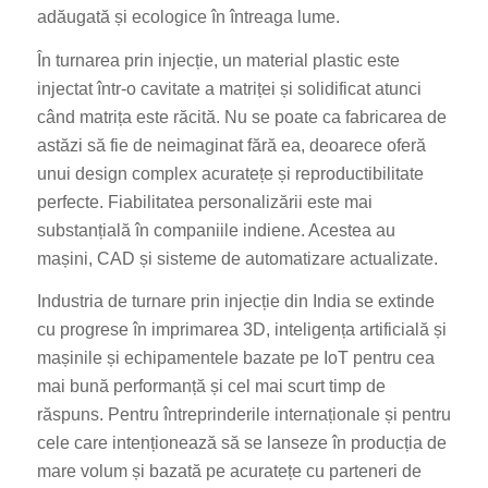
adăugată și ecologice în întreaga lume.
În turnarea prin injecție, un material plastic este
injectat într-o cavitate a matriței și solidificat atunci
când matrița este răcită. Nu se poate ca fabricarea de
astăzi să fie de neimaginat fără ea, deoarece oferă
unui design complex acuratețe și reproductibilitate
perfecte. Fiabilitatea personalizării este mai
substanțială în companiile indiene. Acestea au
mașini, CAD și sisteme de automatizare actualizate.
Industria de turnare prin injecție din India se extinde
cu progrese în imprimarea 3D, inteligența artificială și
mașinile și echipamentele bazate pe IoT pentru cea
mai bună performanță și cel mai scurt timp de
răspuns. Pentru întreprinderile internaționale și pentru
cele care intenționează să se lanseze în producția de
mare volum și bazată pe acuratețe cu parteneri de