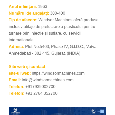
Anul înființării:
1963
Numărul de angajați:
300-400
Tip de afacere:
Windsor Machines oferă produse,
inclusiv utilaje de prelucrare a plasticului pentru
turnare prin injecție și suflare, cu servicii
internaționale.
Adresa:
Plot No.5403, Phase-IV, G.I.D.C., Vatva,
Ahmedabad - 382 445, Gujarat, (INDIA)
Site web și contact
site-ul web:
https://windsormachines.com
Email:
info@windsormachines.com
Telefon:
+917935002700
Telefon:
+91 2764 352700