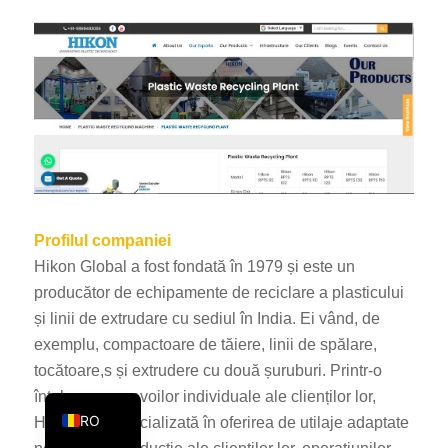
KO
JA
ES
AR
TR
PL
NL
Profilul companiei
RU
Hikon Global a fost fondată în 1979 și este un
DE
producător de echipamente de reciclare a plasticului
și linii de extrudare cu sediul în India. Ei vând, de
FR
exemplu, compactoare de tăiere, linii de spălare,
IT
tocătoare,s și extrudere cu două șuruburi. Printr-o
EN
înțelegere a nevoilor individuale ale clienților lor,
RO
Hikon este specializată în oferirea de utilaje adaptate