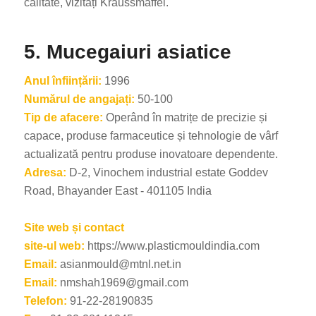
calitate, vizitați Kraussmaffei.
5. Mucegaiuri asiatice
Anul înființării:
1996
Numărul de angajați:
50-100
Tip de afacere:
Operând în matrițe de precizie și
capace, produse farmaceutice și tehnologie de vârf
actualizată pentru produse inovatoare dependente.
Adresa:
D-2, Vinochem industrial estate Goddev
Road, Bhayander East - 401105 India
Site web și contact
site-ul web:
https://www.plasticmouldindia.com
Email:
asianmould@mtnl.net.in
Email:
nmshah1969@gmail.com
Telefon:
91-22-28190835