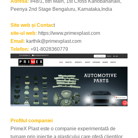
Adresa:
#48/1, 8th Main, 1st Cross Kariobanahalli,
Peenya 2nd Stage Bengaluru, Karnataka,India
Site web și Contac
t
site-ul web:
https://www.primexplast.com
Email:
karthik@primexplast.com
Telefon:
+91-8028360779
Profilul companiei
PrimeX Plast este o companie experimentată de
turnare prin injecție a plasticului care oferă clienților