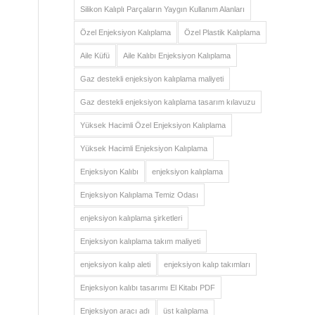
Silikon Kalıplı Parçaların Yaygın Kullanım Alanları
Özel Enjeksiyon Kalıplama
Özel Plastik Kalıplama
Aile Küfü
Aile Kalıbı Enjeksiyon Kalıplama
Gaz destekli enjeksiyon kalıplama maliyeti
Gaz destekli enjeksiyon kalıplama tasarım kılavuzu
Yüksek Hacimli Özel Enjeksiyon Kalıplama
Yüksek Hacimli Enjeksiyon Kalıplama
Enjeksiyon Kalıbı
enjeksiyon kalıplama
Enjeksiyon Kalıplama Temiz Odası
enjeksiyon kalıplama şirketleri
Enjeksiyon kalıplama takım maliyeti
enjeksiyon kalıp aleti
enjeksiyon kalıp takımları
Enjeksiyon kalıbı tasarımı El Kitabı PDF
Enjeksiyon aracı adı
üst kalıplama