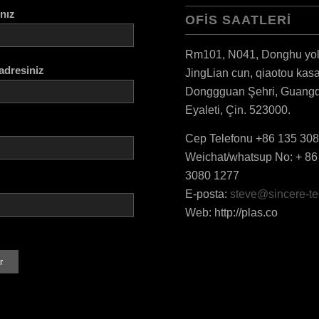
ınız
OFIS SAATLERI
Rm101, N041, Donghu yol
adresiniz
JingLian cun, qiaotou kas
Donggguan Şehri, Guang
Eyaleti, Çin. 523000.
Cep Telefonu +86 135 30
Weichat/whatsup No: + 86
3080 1277
E-posta:
steve@sincere-t
Web: http://plas.co