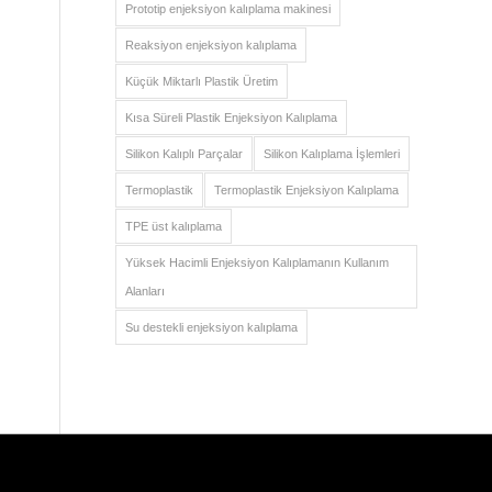
Prototip enjeksiyon kalıplama makinesi
Reaksiyon enjeksiyon kalıplama
Küçük Miktarlı Plastik Üretim
Kısa Süreli Plastik Enjeksiyon Kalıplama
Silikon Kalıplı Parçalar
Silikon Kalıplama İşlemleri
Termoplastik
Termoplastik Enjeksiyon Kalıplama
TPE üst kalıplama
Yüksek Hacimli Enjeksiyon Kalıplamanın Kullanım
Alanları
Su destekli enjeksiyon kalıplama
ES_MX