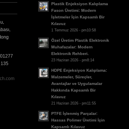
RO
Plastik Enjeksiyon Kalıplama
Fason Üretimi: Modern
HU
İşletmeler İçin Kapsamlı Bir
SV
u,
Kılavuz
abası,
1 Temmuz 2026 - pm10:58
EL
dong
Özel Üretim Plastik Elektronik
NB
Muhafazalar: Modern
FI
Elektronik Rehberi.
801277
DA
23 Haziran 2026 - pm8:14
 135
CS
HDPE Enjeksiyon Kalıplama:
Malzemeler, Süreçler,
ech.com
PT
Avantajlar ve Uygulamalar
KO
Hakkında Kapsamlı Bir
Kılavuz
JA
21 Haziran 2026 - pm11:55
ES
PTFE İşlenmiş Parçalar:
AR
Hassas Polimer Üretimi İçin
PL
Kapsamlı Kılavuz