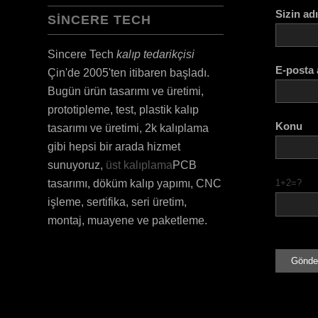
Sizin ad
SINCERE TECH
Sincere Tech
kalıp tedarikçisi
E-posta 
Çin'de 2005'ten itibaren başladı.
Bugün ürün tasarımı ve üretimi,
prototipleme, test, plastik kalıp
Konu
tasarımı ve üretimi, 2k kalıplama
gibi hepsi bir arada hizmet
sunuyoruz,
üst kalıplama
PCB
1+2=?
tasarımı, döküm kalıp yapımı, CNC
işleme, sertifika, seri üretim,
montaj, muayene ve paketleme.