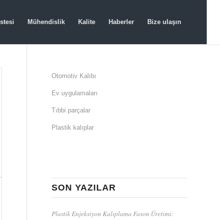
stesi
Mühendislik
Kalite
Haberler
Bize ulaşın
Otomotiv Kalıbı
Ev uygulamaları
Tıbbi parçalar
Plastik kalıplar
SON YAZILAR
Plastik Enjeksiyon Kalıplama Fason Üretimi: