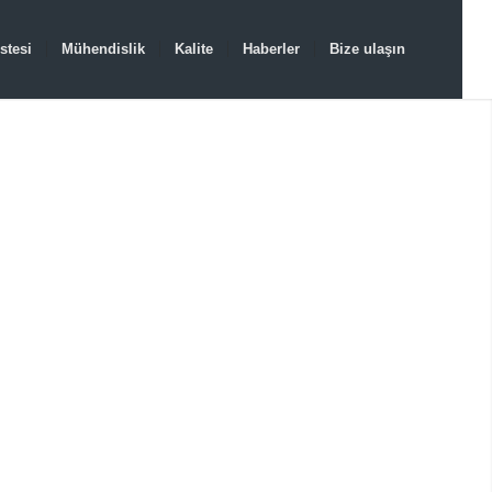
stesi
Mühendislik
Kalite
Haberler
Bize ulaşın
PLASTIK KALIP
ARIKÇILER
ik Kalıp üreticisi 18 yıllık tecrübesi ile, Kalıp fiyatı
dar düşük.
AL