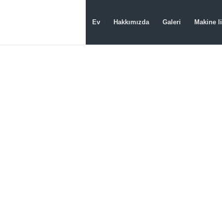
Ev
Hakkımızda
Galeri
Makine li
ÇIN 
TED
Özel Plast
$500'e ka
TEKLIF 