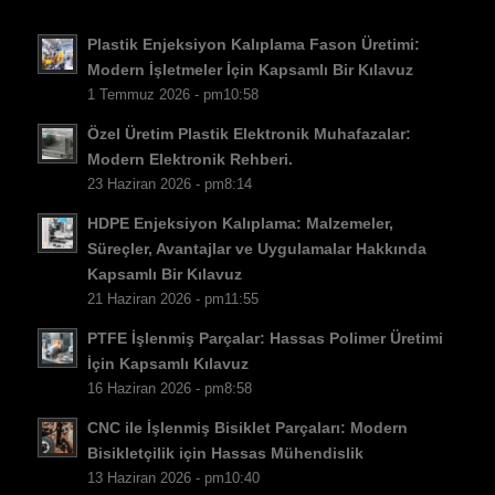
NB
Plastik Enjeksiyon Kalıplama Fason Üretimi:
FI
Modern İşletmeler İçin Kapsamlı Bir Kılavuz
1 Temmuz 2026 - pm10:58
DA
Özel Üretim Plastik Elektronik Muhafazalar:
CS
Modern Elektronik Rehberi.
PT
23 Haziran 2026 - pm8:14
KO
HDPE Enjeksiyon Kalıplama: Malzemeler,
JA
Süreçler, Avantajlar ve Uygulamalar Hakkında
Kapsamlı Bir Kılavuz
ES
21 Haziran 2026 - pm11:55
AR
PTFE İşlenmiş Parçalar: Hassas Polimer Üretimi
PL
İçin Kapsamlı Kılavuz
16 Haziran 2026 - pm8:58
NL
CNC ile İşlenmiş Bisiklet Parçaları: Modern
RU
Bisikletçilik için Hassas Mühendislik
DE
13 Haziran 2026 - pm10:40