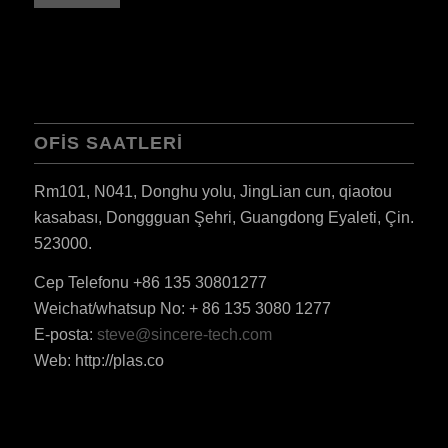
OFIS SAATLERI
Rm101, N041, Donghu yolu, JingLian cun, qiaotou
kasabası, Donggguan Şehri, Guangdong Eyaleti, Çin.
523000.
Cep Telefonu +86 135 30801277
Weichat/whatsup No: + 86 135 3080 1277
ES_MX
E-posta:
steve@sincere-tech.com
RO
Web: http://plas.co
HU
SV
EL