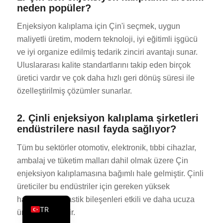
neden popüler?
PT
Enjeksiyon kalıplama için Çin'i seçmek, uygun
KO
maliyetli üretim, modern teknoloji, iyi eğitimli işgücü
JA
ve iyi organize edilmiş tedarik zinciri avantajı sunar.
ES
Uluslararası kalite standartlarını takip eden birçok
AR
üretici vardır ve çok daha hızlı geri dönüş süresi ile
özelleştirilmiş çözümler sunarlar.
PL
NL
2. Çinli enjeksiyon kalıplama şirketleri
RU
endüstrilere nasıl fayda sağlıyor?
DE
Tüm bu sektörler otomotiv, elektronik, tıbbi cihazlar,
FR
ambalaj ve tüketim malları dahil olmak üzere Çin
enjeksiyon kalıplamasına bağımlı hale gelmiştir. Çinli
IT
üreticiler bu endüstriler için gereken yüksek
EN
hassasiyetli plastik bileşenleri etkili ve daha ucuza
TR
üretebilmektedir.