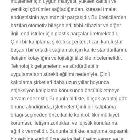
müşteriler için uygun maliyetli, yüksek kaliteli ve
yenilikçi çözümler sağladığından, küresel imalat
endüstrisinin ayrılmaz bir parçasıdır. Bu üreticilerden
bazıları otomotiv bileşenleri, tıbbi cihazlar ve diğer
ilgili endüstriler için plastik parçalar üretmektedir.
Çinli bir kalıplama şirketi seçerken, ticari kuruluşlar
başarılı bir ortaklık sağlamak için kalite standartlarını,
iletişim kolaylığını ve lojistiği titizlikle incelemelidir.
Teknolojik gelişmelerin ve sürdürülebilir
uygulamaların sürekli eğilimi nedeniyle, Çinli
kalıplama şirketleri daha uzun yıllar boyunca
enjeksiyon kalıplama konusunda öncülük etmeye
devam edecektir. Bununla birlikte, birçok avantaj göz
önüne alındığında, işletmeler Çinli bir kalıplama
ortağı seçmeden önce kalite kontrol, fikri mülkiyet
koruması, iletişim zorlukları ve lojistik konularına
ağırlık vermelidir. Bununla birlikte, araştırma kapsamlı
bir şekilde yürütülürse ve kaliteli üretim yapan ve iş