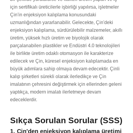
için sertifikalı üreticilerle işbirliği yapılırsa, işletmeler
Çin'in enjeksiyon kalıplama konusundaki
uzmanlığından yararlanabilir. Gelecekte, Çin'deki
enjeksiyon kalıplama, sürdürülebilir malzemeler, akıllı
üretim, yüksek hızlı üretim ve biyolojik olarak
parçalanabilen plastikler ve Endüstri 4.0 teknolojileri
ES_MX
ile birlikte üretim odaklı otomasyon ile karakterize
edilecek ve Çin, küresel enjeksiyon kalıplamada en
RO
büyük adımlara sahip olmaya devam edecektir. Çinli
HU
kalıp şirketleri sürekli olarak ilerledikçe ve Çin
SV
imalatının çehresini değiştirmek için ellerinden geleni
EL
yaptıkça, modern imalatı ilerletmeye devam
edeceklerdir.
NB
FI
Sıkça Sorulan Sorular (SSS)
DA
CS
1. Çin'den enjeksiyon kalıplama üretimi