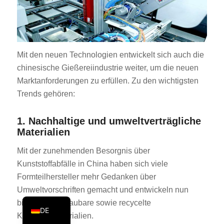
PT
KO
JA
Mit den neuen Technologien entwickelt sich auch die
ES
chinesische Gießereiindustrie weiter, um die neuen
AR
Marktanforderungen zu erfüllen. Zu den wichtigsten
Trends gehören:
TR
PL
1. Nachhaltige und umweltverträgliche
NL
Materialien
RU
Mit der zunehmenden Besorgnis über
FR
Kunststoffabfälle in China haben sich viele
Formteilhersteller mehr Gedanken über
IT
Umweltvorschriften gemacht und entwickeln nun
EN
biologisch abbaubare sowie recycelte
DE
Kunststoffmaterialien.