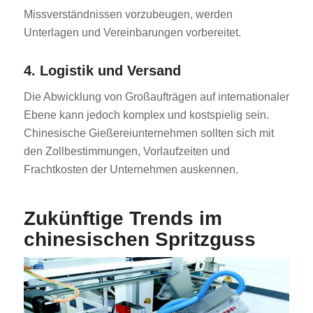
Missverständnissen vorzubeugen, werden
Unterlagen und Vereinbarungen vorbereitet.
4. Logistik und Versand
Die Abwicklung von Großaufträgen auf internationaler
Ebene kann jedoch komplex und kostspielig sein.
ES_MX
Chinesische Gießereiunternehmen sollten sich mit
RO
den Zollbestimmungen, Vorlaufzeiten und
HU
Frachtkosten der Unternehmen auskennen.
SV
Zukünftige Trends im
EL
chinesischen Spritzguss
NB
FI
DA
CS