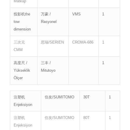
Matkap
投影机the
万豪 /
VMS
1
tow
Rasyonel
dimension
三次元
思瑞/SERIEN
CROMA-686
1
CMM
高度尺 /
三丰 /
1
Yükseklik
Mitutoyo
Ölçer
注塑机
住友/SUMITOMO
30T
1
Enjeksiyon
注塑机
住友/SUMITOMO
80T
1
Enjeksiyon