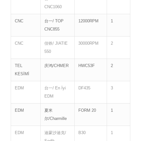
CNC1060
CNC
台一/ TOP
12000RPM
1
CNC855
CNC
佳铁/ JIATIE
30000RPM
2
550
TEL
庆鸿/CHMER
HWC53F
2
KESİMİ
EDM
台一/ En İyi
DF435
3
EDM
EDM
夏米
FORM 20
1
尔/Charmille
EDM
迪蒙沙迪克/
B30
1
Sodik