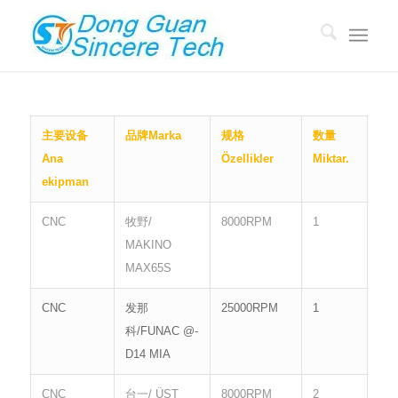
主要设备
品牌
Marka
规格
数量
Ana
Özellikler
Miktar.
ekipman
CNC
牧野/
8000RPM
1
MAKINO
MAX65S
CNC
发那
25000RPM
1
科/FUNAC @-
D14 MIA
CNC
台一/ ÜST
8000RPM
2