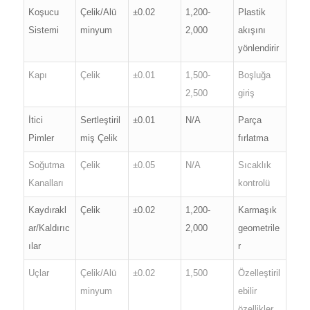
Koşucu
Çelik/Alü
±0.02
1,200-
Plastik
Sistemi
minyum
2,000
akışını
yönlendirir
Kapı
Çelik
±0.01
1,500-
Boşluğa
2,500
giriş
İtici
Sertleştiril
±0.01
N/A
Parça
Pimler
miş Çelik
fırlatma
Soğutma
Çelik
±0.05
N/A
Sıcaklık
Kanalları
kontrolü
Kaydırakl
Çelik
±0.02
1,200-
Karmaşık
ar/Kaldırıc
2,000
geometrile
ılar
r
Uçlar
Çelik/Alü
±0.02
1,500
Özelleştiril
minyum
ebilir
özellikler