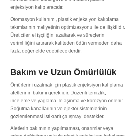
enjeksiyon kalıp aracıdır.
Otomasyon kullanımı, plastik enjeksiyon kalıplama
takımlarının maliyetinin optimizasyonu ile de ilişkilidir.
Üreticiler, el işçiliğini azaltarak ve süreçlerin
verimliliğini artırarak kaliteden ödün vermeden daha
fazla değer elde edebileceklerdir.
ES_MX
RO
Bakım ve Uzun Ömürlülük
HU
SV
Ömürlerini uzatmak için plastik enjeksiyon kalıplama
aletlerinin bakımı gereklidir. Düzenli temizlik,
EL
inceleme ve yağlama ile aşınma ve korozyon önlenir.
NB
Soğutma kanallarının ve ejektör sistemlerinin
FI
gözlemlenmesi istikrarlı çalışmayı destekler.
DA
Aletlerin bakımının yapılmaması, onarımlar veya
CS