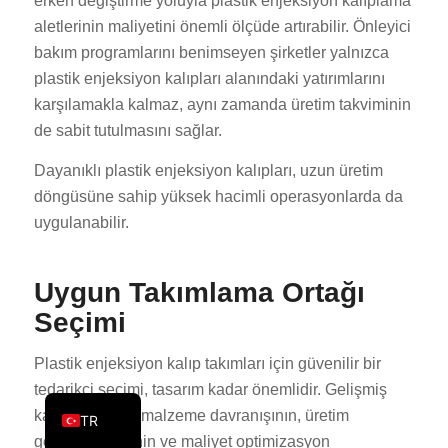
erken değiştirme yoluyla plastik enjeksiyon kalıplama
PT
aletlerinin maliyetini önemli ölçüde artırabilir. Önleyici
bakım programlarını benimseyen şirketler yalnızca
KO
plastik enjeksiyon kalıpları alanındaki yatırımlarını
JA
karşılamakla kalmaz, aynı zamanda üretim takviminin
ES
de sabit tutulmasını sağlar.
AR
Dayanıklı plastik enjeksiyon kalıpları, uzun üretim
PL
döngüsüne sahip yüksek hacimli operasyonlarda da
NL
uygulanabilir.
RU
Uygun Takımlama Ortağı
DE
Seçimi
FR
IT
Plastik enjeksiyon kalıp takımları için güvenilir bir
EN
tedarikçi seçimi, tasarım kadar önemlidir. Gelişmiş
kalıp üreticileri malzeme davranışının, üretim
TR
gereksinimlerinin ve maliyet optimizasyon