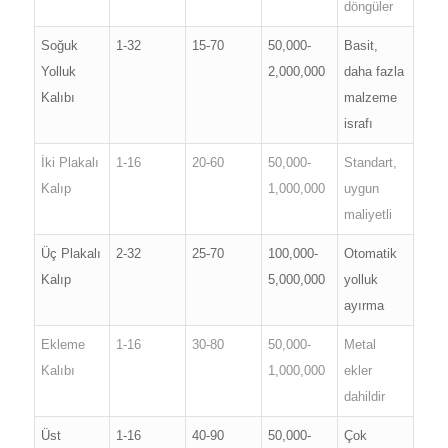
döngüler
Soğuk
1-32
15-70
50,000-
Basit,
Yolluk
2,000,000
daha fazla
Kalıbı
malzeme
israfı
İki Plakalı
1-16
20-60
50,000-
Standart,
Kalıp
1,000,000
uygun
maliyetli
Üç Plakalı
2-32
25-70
100,000-
Otomatik
Kalıp
5,000,000
yolluk
ayırma
Ekleme
1-16
30-80
50,000-
Metal
Kalıbı
1,000,000
ekler
dahildir
Üst
1-16
40-90
50,000-
Çok