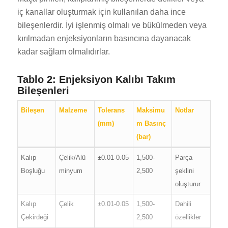
iç kanallar oluşturmak için kullanılan daha ince
bileşenlerdir. İyi işlenmiş olmalı ve bükülmeden veya
kırılmadan enjeksiyonların basıncına dayanacak
kadar sağlam olmalıdırlar.
Tablo 2: Enjeksiyon Kalıbı Takım
Bileşenleri
Bileşen
Malzeme
Tolerans
Maksimu
Notlar
(mm)
m Basınç
(bar)
Kalıp
Çelik/Alü
±0.01-0.05
1,500-
Parça
Boşluğu
minyum
2,500
şeklini
oluşturur
Kalıp
Çelik
±0.01-0.05
1,500-
Dahili
Çekirdeği
2,500
özellikler