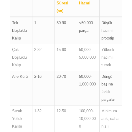
Süresi
Hacmi
(sn)
Tek
1
30-90
<50.000
Düşük
Boşluklu
parça
hacimli,
Kalıp
prototip
Çok
2-32
15-60
50,000-
Yüksek
Boşluklu
5,000,000
hacimli,
Kalıp
tutarlı
Aile Küfü
2-16
20-70
50,000-
Döngü
1,000,000
başına
farklı
parçalar
Sıcak
1-32
12-50
100,000-
Minimum
Yolluk
10,000,00
atık, daha
Kalıbı
0
hızlı