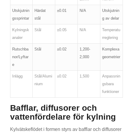
Utskjutnin
Härdat
±0.01
N/A
Utskjutnin
gssprintar
stål
g av delar
Kylningsk
Stål
±0.05
N/A
Temperatu
analer
rreglering
Rutschba
Stål
±0.02
1,200-
Komplexa
nor/Lyftar
2,000
geometrier
e
Inlägg
Stål/Alumi
±0.02
1,500
Anpassnin
nium
gsbara
funktioner
Bafflar, diffusorer och
vattenfördelare för kylning
Kylvätskeflödet i formen styrs av bafflar och diffusorer