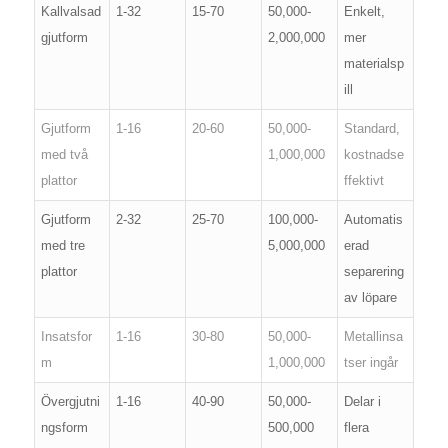
Kallvalsad
1-32
15-70
50,000-
Enkelt,
gjutform
2,000,000
mer
materialsp
ill
Gjutform
1-16
20-60
50,000-
Standard,
med två
1,000,000
kostnadse
plattor
ffektivt
Gjutform
2-32
25-70
100,000-
Automatis
med tre
5,000,000
erad
plattor
separering
av löpare
Insatsfor
1-16
30-80
50,000-
Metallinsa
m
1,000,000
tser ingår
Övergjutni
1-16
40-90
50,000-
Delar i
ngsform
500,000
flera