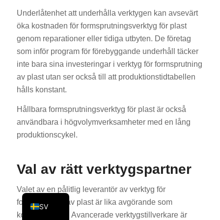
KO
Underlåtenhet att underhålla verktygen kan avsevärt
öka kostnaden för formsprutningsverktyg för plast
JA
genom reparationer eller tidiga utbyten. De företag
ES
som inför program för förebyggande underhåll täcker
AR
inte bara sina investeringar i verktyg för formsprutning
TR
av plast utan ser också till att produktionstidtabellen
hålls konstant.
PL
NL
Hållbara formsprutningsverktyg för plast är också
användbara i högvolymverksamheter med en lång
RU
produktionscykel.
DE
FR
Val av rätt verktygspartner
IT
Valet av en pålitlig leverantör av verktyg för
EN
formsprutning av plast är lika avgörande som
SV
konstruktionen. Avancerade verktygstillverkare är