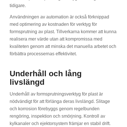
tidigare.
Användningen av automation är också förknippad
med optimering av kostnaden för verktyg för
formsprutning av plast. Tillverkarna kommer att kunna
realisera mer värde utan att kompromissa med
kvaliteten genom att minska det manuella arbetet och
ES_MX
förbättra processernas effektivitet.
RO
HU
Underhåll och lång
EL
livslängd
NB
Underhåll av formsprutningsverktyg för plast är
FI
nödvändigt för att förlänga deras livslängd. Slitage
DA
och korrosion förebyggs genom regelbunden
CS
rengöring, inspektion och smörjning. Kontroll av
kylkanaler och ejektorsystem främjar en stabil drift.
PT