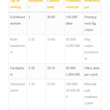
Typ av
Hålighete
Cykeltid
Produktio
Antecknin
verktyg
r
(sek)
nsvolym
gar
Enkelkavit
1
30-90
<50.000
Prototyp
etsform
delar
med låg
volym
Multi-
2-32
15-60
50,000-
Hög
kavitetsfor
5,000,000
volym,
m
konsekve
nt
Familjefor
2-16
20-70
50,000-
Olika delar
m
1,000,000
per cykel
Varmkanal
1-32
12-50
100,000-
Minimalt
sform
10,000,00
spill,
0
snabbare
cykler