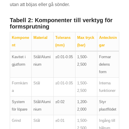
utan att böjas eller gå sönder.
Tabell 2: Komponenter till verktyg för
formsprutning
Kompone
Material
Tolerans
Max tryck
Antecknin
nt
(mm)
(bar)
gar
Kavitet i
Stål/Alumi
±0.01-0.05
1,500-
Formar
gjutform
nium
2,500
delens
form
Formkärn
Stål
±0.01-0.05
1,500-
Interna
a
2,500
funktioner
System
Stål/Alumi
±0.02
1,200-
Styr
för löpare
nium
2,000
plastflödet
Grind
Stål
±0.01
1,500-
Ingång till
2,500
hålrum