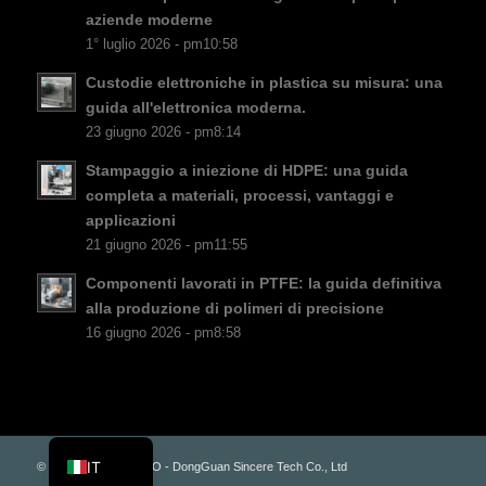
CS
aziende moderne
PT
1° luglio 2026 - pm10:58
KO
Custodie elettroniche in plastica su misura: una
JA
guida all'elettronica moderna.
23 giugno 2026 - pm8:14
ES
Stampaggio a iniezione di HDPE: una guida
AR
completa a materiali, processi, vantaggi e
TR
applicazioni
21 giugno 2026 - pm11:55
PL
Componenti lavorati in PTFE: la guida definitiva
NL
alla produzione di polimeri di precisione
RU
16 giugno 2026 - pm8:58
DE
FR
EN
IT
© Copyright - PLAS.CO - DongGuan Sincere Tech Co., Ltd