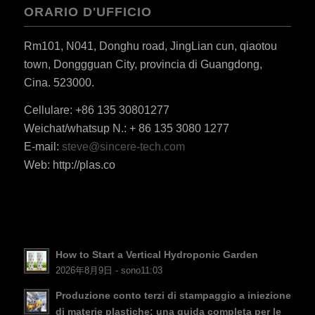
ORARIO D'UFFICIO
Rm101, N041, Donghu road, JingLian cun, qiaotou
town, Donggguan City, provincia di Guangdong,
Cina. 523000.
Cellulare: +86 135 30801277
Weichat/whatsup N.: + 86 135 3080 1277
ES_MX
E-mail:
steve@sincere-tech.com
RO
Web: http://plas.co
HU
SV
EL
NB
How to Start a Vertical Hydroponic Garden
FI
2026年8月9日 - sono11:03
DA
Produzione conto terzi di stampaggio a iniezione
di materie plastiche: una guida completa per le