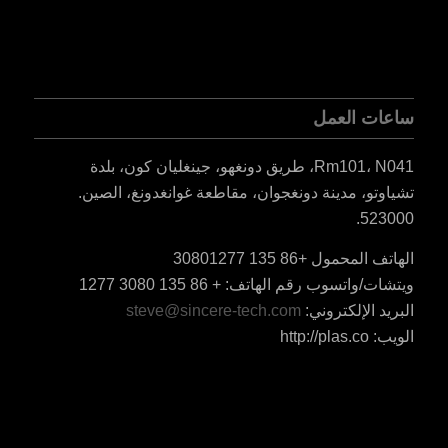
ساعات العمل
Rm101، N041، طريق دونغهو، جينغليان كون، بلدة
تشياوتو، مدينة دونغجوان، مقاطعة غوانغدونغ، الصين.
523000.
الهاتف المحمول +86 135 30801277
ES_MX
ويتشات/واتسوب رقم الهاتف: + 86 135 3080 1277
RO
البريد الإلكتروني:
steve@sincere-tech.com
HU
الويب: http://plas.co
SV
EL
NB