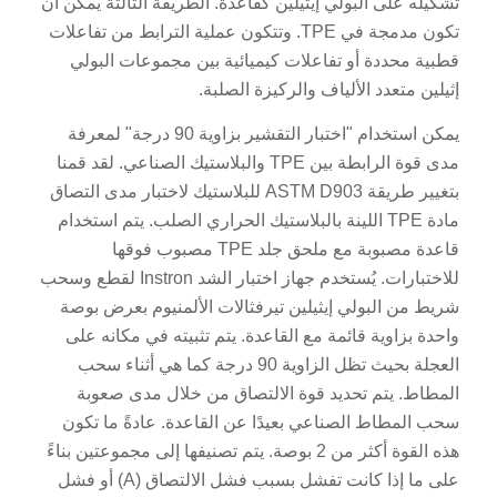
تشكيله على البولي إيثيلين كقاعدة. الطريقة الثالثة يمكن أن
تكون مدمجة في TPE. وتتكون عملية الترابط من تفاعلات
قطبية محددة أو تفاعلات كيميائية بين مجموعات البولي
إثيلين متعدد الألياف والركيزة الصلبة.
يمكن استخدام "اختبار التقشير بزاوية 90 درجة" لمعرفة
مدى قوة الرابطة بين TPE والبلاستيك الصناعي. لقد قمنا
بتغيير طريقة ASTM D903 للبلاستيك لاختبار مدى التصاق
مادة TPE اللينة بالبلاستيك الحراري الصلب. يتم استخدام
قاعدة مصبوبة مع ملحق جلد TPE مصبوب فوقها
للاختبارات. يُستخدم جهاز اختبار الشد Instron لقطع وسحب
شريط من البولي إيثيلين تيرفثالات الألمنيوم بعرض بوصة
واحدة بزاوية قائمة مع القاعدة. يتم تثبيته في مكانه على
العجلة بحيث تظل الزاوية 90 درجة كما هي أثناء سحب
المطاط. يتم تحديد قوة الالتصاق من خلال مدى صعوبة
سحب المطاط الصناعي بعيدًا عن القاعدة. عادةً ما تكون
هذه القوة أكثر من 2 بوصة. يتم تصنيفها إلى مجموعتين بناءً
على ما إذا كانت تفشل بسبب فشل الالتصاق (A) أو فشل