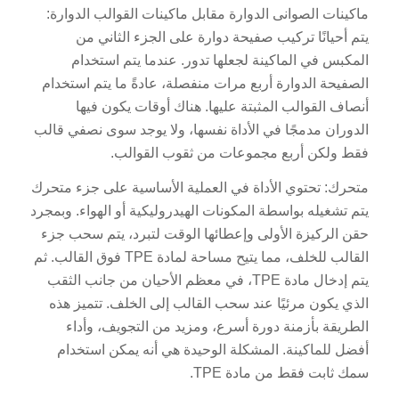
ماكينات الصوانى الدوارة مقابل ماكينات القوالب الدوارة:
يتم أحيانًا تركيب صفيحة دوارة على الجزء الثاني من
المكبس في الماكينة لجعلها تدور. عندما يتم استخدام
الصفيحة الدوارة أربع مرات منفصلة، عادةً ما يتم استخدام
أنصاف القوالب المثبتة عليها. هناك أوقات يكون فيها
الدوران مدمجًا في الأداة نفسها، ولا يوجد سوى نصفي قالب
فقط ولكن أربع مجموعات من ثقوب القوالب.
متحرك: تحتوي الأداة في العملية الأساسية على جزء متحرك
يتم تشغيله بواسطة المكونات الهيدروليكية أو الهواء. وبمجرد
حقن الركيزة الأولى وإعطائها الوقت لتبرد، يتم سحب جزء
القالب للخلف، مما يتيح مساحة لمادة TPE فوق القالب. ثم
يتم إدخال مادة TPE، في معظم الأحيان من جانب الثقب
الذي يكون مرئيًا عند سحب القالب إلى الخلف. تتميز هذه
الطريقة بأزمنة دورة أسرع، ومزيد من التجويف، وأداء
أفضل للماكينة. المشكلة الوحيدة هي أنه يمكن استخدام
سمك ثابت فقط من مادة TPE.