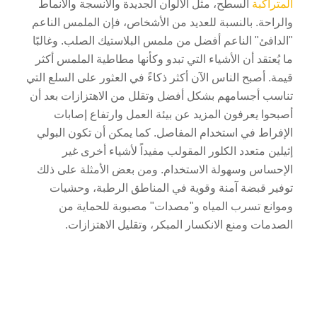
المتراكبة
السطح، مثل الألوان الجديدة والأنسجة والأنماط
والراحة. بالنسبة للعديد من الأشخاص، فإن الملمس الناعم
"الدافئ" الناعم أفضل من ملمس البلاستيك الصلب. وغالبًا
ما يُعتقد أن الأشياء التي تبدو وكأنها مطاطية الملمس أكثر
قيمة. أصبح الناس الآن أكثر ذكاءً في العثور على السلع التي
تناسب أجسامهم بشكل أفضل وتقلل من الاهتزازات بعد أن
أصبحوا يعرفون المزيد عن بيئة العمل وارتفاع إصابات
الإفراط في استخدام المفاصل. كما يمكن أن تكون البولي
إثيلين متعدد الكلور المقولب مفيداً لأشياء أخرى غير
الإحساس وسهولة الاستخدام. ومن بعض الأمثلة على ذلك
توفير قبضة آمنة وقوية في المناطق الرطبة، وحشيات
وموانع تسرب المياه و"مصدات" مصبوبة للحماية من
الصدمات ومنع الانكسار المبكر، وتقليل الاهتزازات.