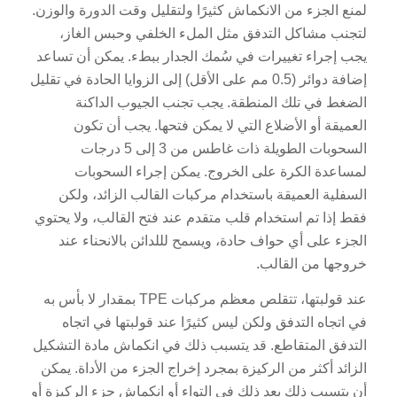
لمنع الجزء من الانكماش كثيرًا ولتقليل وقت الدورة والوزن.
لتجنب مشاكل التدفق مثل الملء الخلفي وحبس الغاز،
يجب إجراء تغييرات في سُمك الجدار ببطء. يمكن أن تساعد
إضافة دوائر (0.5 مم على الأقل) إلى الزوايا الحادة في تقليل
الضغط في تلك المنطقة. يجب تجنب الجيوب الداكنة
العميقة أو الأضلاع التي لا يمكن فتحها. يجب أن تكون
السحوبات الطويلة ذات غاطس من 3 إلى 5 درجات
لمساعدة الكرة على الخروج. يمكن إجراء السحوبات
السفلية العميقة باستخدام مركبات القالب الزائد، ولكن
فقط إذا تم استخدام قلب متقدم عند فتح القالب، ولا يحتوي
الجزء على أي حواف حادة، ويسمح لللدائن بالانحناء عند
خروجها من القالب.
عند قولبتها، تتقلص معظم مركبات TPE بمقدار لا بأس به
في اتجاه التدفق ولكن ليس كثيرًا عند قولبتها في اتجاه
التدفق المتقاطع. قد يتسبب ذلك في انكماش مادة التشكيل
الزائد أكثر من الركيزة بمجرد إخراج الجزء من الأداة. يمكن
أن يتسبب ذلك بعد ذلك في التواء أو انكماش جزء الركيزة أو