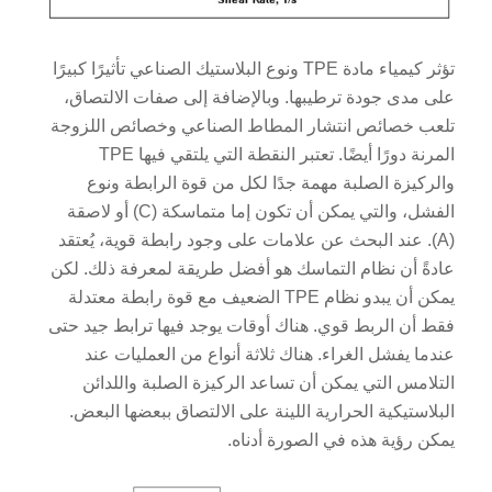
تؤثر كيمياء مادة TPE ونوع البلاستيك الصناعي تأثيرًا كبيرًا
على مدى جودة ترطيبها. وبالإضافة إلى صفات الالتصاق،
تلعب خصائص انتشار المطاط الصناعي وخصائص اللزوجة
المرنة دورًا أيضًا. تعتبر النقطة التي يلتقي فيها TPE
والركيزة الصلبة مهمة جدًا لكل من قوة الرابطة ونوع
الفشل، والتي يمكن أن تكون إما متماسكة (C) أو لاصقة
(A). عند البحث عن علامات على وجود رابطة قوية، يُعتقد
عادةً أن نظام التماسك هو أفضل طريقة لمعرفة ذلك. لكن
يمكن أن يبدو نظام TPE الضعيف مع قوة رابطة معتدلة
فقط أن الربط قوي. هناك أوقات يوجد فيها ترابط جيد حتى
عندما يفشل الغراء. هناك ثلاثة أنواع من العمليات عند
التلامس التي يمكن أن تساعد الركيزة الصلبة واللدائن
البلاستيكية الحرارية اللينة على الالتصاق ببعضها البعض.
يمكن رؤية هذه في الصورة أدناه.