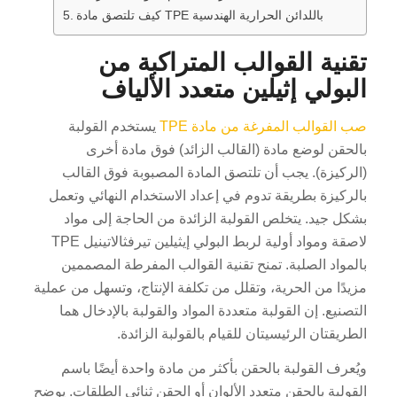
كيف تلتصق مادة TPE باللدائن الحرارية الهندسية
تقنية القوالب المتراكبة من
البولي إثيلين متعدد الألياف
صب القوالب المفرغة من مادة TPE
يستخدم القولبة
بالحقن لوضع مادة (القالب الزائد) فوق مادة أخرى
(الركيزة). يجب أن تلتصق المادة المصبوبة فوق القالب
بالركيزة بطريقة تدوم في إعداد الاستخدام النهائي وتعمل
بشكل جيد. يتخلص القولبة الزائدة من الحاجة إلى مواد
لاصقة ومواد أولية لربط البولي إيثيلين تيرفثالاتينيل TPE
بالمواد الصلبة. تمنح تقنية القوالب المفرطة المصممين
مزيدًا من الحرية، وتقلل من تكلفة الإنتاج، وتسهل من عملية
التصنيع. إن القولبة متعددة المواد والقولبة بالإدخال هما
الطريقتان الرئيسيتان للقيام بالقولبة الزائدة.
ويُعرف القولبة بالحقن بأكثر من مادة واحدة أيضًا باسم
القولبة بالحقن متعدد الألوان أو الحقن ثنائي الطلقات. يوضح