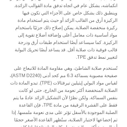
انكماشه، بشكل عام في اتجاه تدفق مادة القوالب الزائدة.
وينطبق ذلك بشكل خاص على الأجزاء التي تكون فيها
الركيزة أرق من القالب الزائد أو حيث يتم استخدام مادة
ركيزة منخفضة الصلابة. يمكن إصلاح ذلك جزئيًا باستخدام
مواد أساسية ذات معامل أعلى وإضافة أضلاع تقوية إلى
الركيزة. كما سيساعد أيضًا استخدام طبقات أرق ودرجة
قالب فوقية ذات صلابة أقل. قد يساعد أيضًا تحريك البوابة
لتغيير نمط تدفق TPE.
تُستخدم صلابة الشاطئ، وهي مقاومة المادة للانبعاج على
صفيحة مصبوبة بسماكة 6.3 مم كحد أدنى (ASTM D2240)،
لقياس مواد البولي إيثيلين تيرفثالات (TPE). تبدو المادة ذات
الصلابة المنخفضة أكثر نعومة من الخارج، حتى لو كانت
بنفس السماكة. ولكن نظرًا لأن التشكيل الزائد عادةً ما يتم
فقط على القشرة الرقيقة من مادة TPE، فإن القاعدة
الصلبة الموجودة بالأسفل تؤثر على مدى نعومة ملمسها. إذا
تم إخضاعها لاختبار الصلابة، ستُظهر القاعدة الأصغر حجمًا