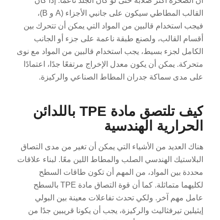
أن الصخرة أكثر صلابة حتى لو كان الجلد ناعمًا. إذا كان
القالب المطاطي سيكون على جانبي الأجزاء (A و B)،
فيجب استخدام قالبين من المواد التي يمكن أن تتحرك بين
أقسام القالب، ولصنع طبقة ناعمة على جزء أو الجانب
الكامل لجزء بسيط، يجب استخدام قالبين من المواد مع نوى
متحركة. يمكن أن يكون معدل الإخراج مرتفعًا جدًا، اعتمادًا
على مدى سماكة جدران المطاط الصناعي والركيزة.
كيف تلتصق مادة TPE باللدائن
الحرارية الهندسية
هناك العديد من الأشياء التي يمكن أن تغير من مدى التصاق
البلاستيك الهندسي الصلب والمطاط اللين معًا. لبناء علاقات
محددة بين المواد، من المهم أن تكون طاقات السطح
لكليهما متماثلة. كما أن قوة التصاق مادة TPE بالسطح
عامل مهم آخر. ولكي تحدث تفاعلات معينة بين البولي
إيثيلين تيرفثاليث والركيزة، يجب أن يكونا قريبين جدًا من