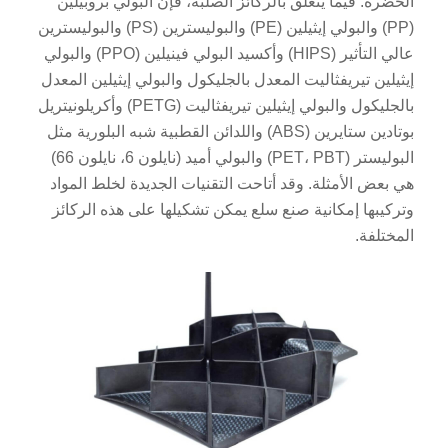
الخضرة. فيما يتعلق بالركائز الصلبة، فإن البولي بروبيلين
(PP) والبولي إيثيلين (PE) والبوليسترين (PS) والبوليسترين
عالي التأثير (HIPS) وأكسيد البولي فينيلين (PPO) والبولي
إيثيلين تيريفثاليت المعدل بالجليكول والبولي إيثيلين المعدل
بالجليكول والبولي إيثيلين تيريفثاليت (PETG) وأكريلونيتريل
بوتادين ستايرين (ABS) واللدائن القطبية شبه البلورية مثل
البوليستر (PET، PBT) والبولي أميد (نايلون 6، نايلون 66)
هي بعض الأمثلة. وقد أتاحت التقنيات الجديدة لخلط المواد
وتركيبها إمكانية صنع سلع يمكن تشكيلها على هذه الركائز
المختلفة.