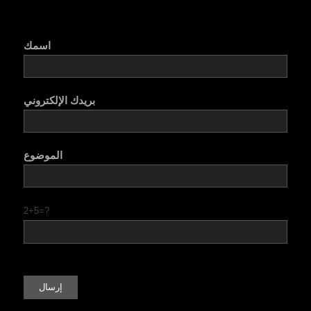
اسمك
بريدك الإلكتروني
الموضوع
2+5=?