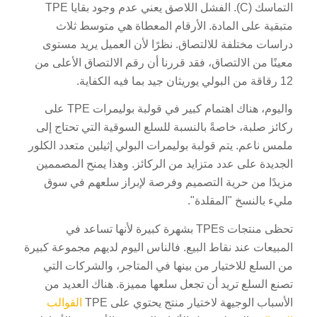
التماسك (C). الفشل اللاصق يعني عدم وجود بقايا TPE
متبقية على المادة. الأرقام المعطاة هي متوسط ثلاث
دراسات مختلفة للالتصاق. نظرًا لأن العميل يريد مستوى
معينًا من الالتصاق، فقد قررنا أن رقم الالتصاق الأعلى من
12 رقاقة من البولي يوريثان جيد بما فيه الكفاية.
واليوم، هناك اهتمام كبير في قولبة بوليمرات TPE على
ركائز صلبة، خاصةً بالنسبة للسلع السوقية التي تحتاج إلى
ملمس ناعم. يتم قولبة بوليمرات البولي إثيلين متعدد الكلور
الجديدة على عدد متزايد من الركائز. وهذا يمنح المصممين
مزيدًا من حرية التصميم وفرصة لإبراز سلعهم في سوق
مليء بالنسخ "المقلدة".
تحظى منتجات TPEs بشهرة كبيرة لأنها تساعد في
المبيعات عند نقاط البيع. فالناس اليوم لديهم مجموعة كبيرة
من السلع للاختيار من بينها في المتاجر، والشركات التي
تصنع السلع تريد أن تجعل سلعها مميزة. هناك العديد من
الأسباب الوجيهة لاختيار منتج يحتوي على TPE
القوالب