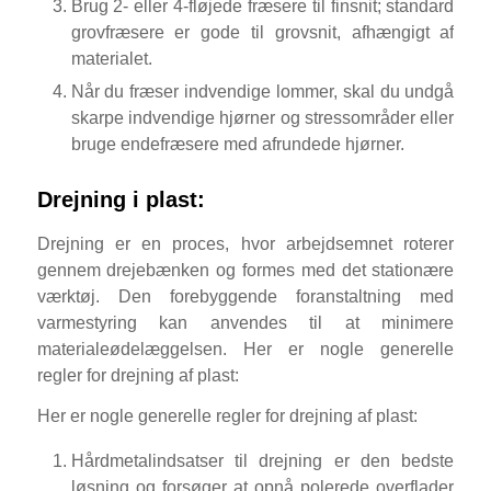
Brug 2- eller 4-fløjede fræsere til finsnit; standard
grovfræsere er gode til grovsnit, afhængigt af
materialet.
Når du fræser indvendige lommer, skal du undgå
skarpe indvendige hjørner og stressområder eller
bruge endefræsere med afrundede hjørner.
Drejning i plast:
Drejning er en proces, hvor arbejdsemnet roterer
gennem drejebænken og formes med det stationære
værktøj. Den forebyggende foranstaltning med
varmestyring kan anvendes til at minimere
materialeødelæggelsen. Her er nogle generelle
regler for drejning af plast:
Her er nogle generelle regler for drejning af plast:
Hårdmetalindsatser til drejning er den bedste
løsning og forsøger at opnå polerede overflader