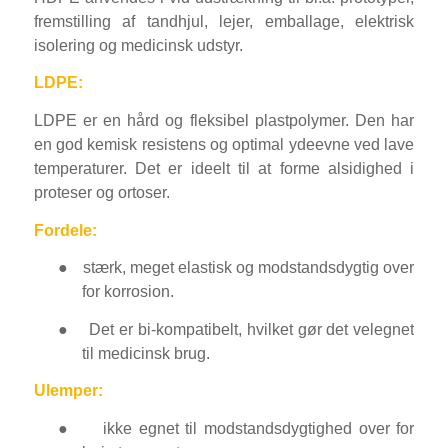
fremstilling af tandhjul, lejer, emballage, elektrisk
isolering og medicinsk udstyr.
LDPE:
LDPE er en hård og fleksibel plastpolymer. Den har
en god kemisk resistens og optimal ydeevne ved lave
temperaturer. Det er ideelt til at forme alsidighed i
ES_MX
proteser og ortoser.
RO
Fordele:
HU
●
stærk, meget elastisk og modstandsdygtig over
SV
for korrosion.
EL
●
Det er bi-kompatibelt, hvilket gør det velegnet
NB
til medicinsk brug.
FI
Ulemper:
CS
●
ikke egnet til modstandsdygtighed over for
PT