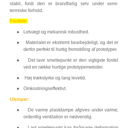
stabil, fordi den er brandfarlig selv under semi-
termiske forhold.
Fordele:
●
Letvægt og mekanisk robusthed.
●
Materialet er ekstremt bearbejdeligt, og det er
derfor perfekt til hurtig fremstilling af prototyper.
●
Det lave smeltepunkt er den vigtigste fordel
ved en række hurtige prototypemetoder.
●
Høj trækstyrke og lang levetid.
●
Omkostningseffektivt.
Ulemper:
●
De varme plastdampe afgives under varme;
ordentlig ventilation er nødvendig.
●
Lavt smeltepunkt kan forårsage deformation