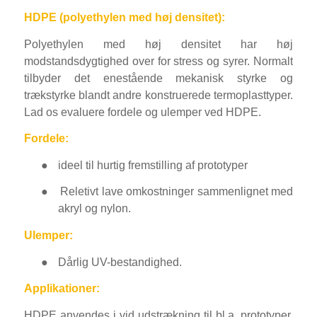
HDPE (polyethylen med høj densitet):
Polyethylen med høj densitet har høj
modstandsdygtighed over for stress og syrer. Normalt
tilbyder det enestående mekanisk styrke og
trækstyrke blandt andre konstruerede termoplasttyper.
Lad os evaluere fordele og ulemper ved HDPE.
Fordele:
●
ideel til hurtig fremstilling af prototyper
●
Reletivt lave omkostninger sammenlignet med
akryl og nylon.
Ulemper:
●
Dårlig UV-bestandighed.
Applikationer:
HDPE anvendes i vid udstrækning til bl.a. prototyper,