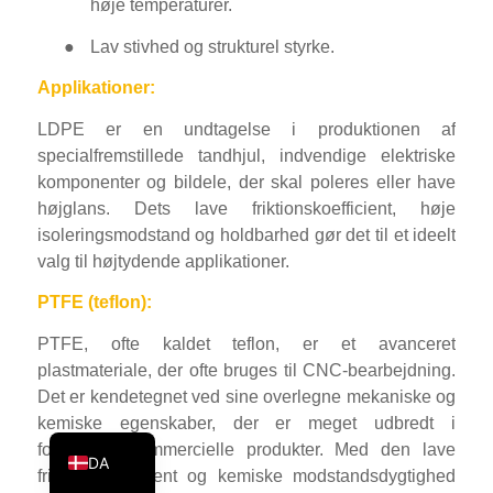
høje temperaturer.
KO
●
Lav stivhed og strukturel styrke.
JA
Applikationer:
ES
LDPE er en undtagelse i produktionen af
AR
specialfremstillede tandhjul, indvendige elektriske
TR
komponenter og bildele, der skal poleres eller have
PL
højglans. Dets lave friktionskoefficient, høje
isoleringsmodstand og holdbarhed gør det til et ideelt
NL
valg til højtydende applikationer.
RU
PTFE (teflon):
DE
PTFE, ofte kaldet teflon, er et avanceret
FR
plastmateriale, der ofte bruges til CNC-bearbejdning.
IT
Det er kendetegnet ved sine overlegne mekaniske og
kemiske egenskaber, der er meget udbredt i
EN
forskellige kommercielle produkter. Med den lave
DA
friktionskoefficient og kemiske modstandsdygtighed