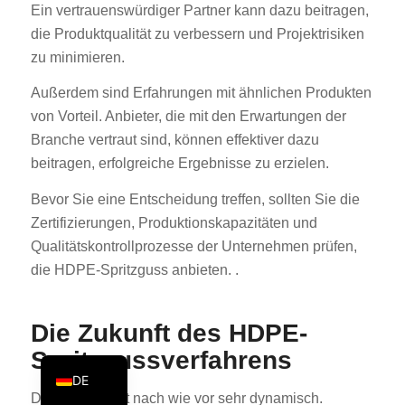
Ein vertrauenswürdiger Partner kann dazu beitragen,
PT
die Produktqualität zu verbessern und Projektrisiken
KO
zu minimieren.
JA
Außerdem sind Erfahrungen mit ähnlichen Produkten
ES
von Vorteil. Anbieter, die mit den Erwartungen der
Branche vertraut sind, können effektiver dazu
AR
beitragen, erfolgreiche Ergebnisse zu erzielen.
TR
Bevor Sie eine Entscheidung treffen, sollten Sie die
PL
Zertifizierungen, Produktionskapazitäten und
NL
Qualitätskontrollprozesse der Unternehmen prüfen,
RU
die HDPE-Spritzguss anbieten. .
FR
IT
Die Zukunft des HDPE-
EN
Spritzgussverfahrens
DE
Die Branche ist nach wie vor sehr dynamisch.