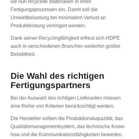
sie nun recycelte Materialien in ihren
Fertigungsprozessen ein. Damit soll die
Umweltbelastung bei minimalem Verlust an
Produktleistung verringert werden.
Dank seiner Recyclingfähigkeit erfreut sich HDPE
auch in verschiedenen Branchen weiterhin großer
Beliebtheit.
ES_MX
RO
Die Wahl des richtigen
HU
Fertigungspartners
SV
EL
Bei der Auswahl des richtigen Lieferanten müssen
NB
eine Reihe von Kriterien berücksichtigt werden.
FI
Die Hersteller sollten die Produktionskapazität, das
DA
Qualitätsmanagementsystem, das technische Know-
how und die Kommunikationsfähigkeiten bewerten.
CS