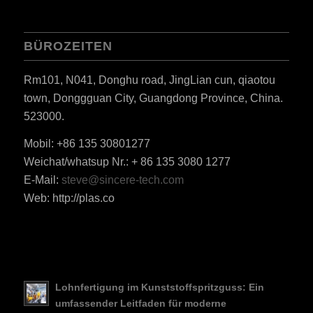
BÜROZEITEN
Rm101, N041, Donghu road, JingLian cun, qiaotou
town, Donggguan City, Guangdong Province, China.
523000.
Mobil: +86 135 30801277
Weichat/whatsup Nr.: + 86 135 3080 1277
ES_MX
E-Mail:
steve@sincere-tech.com
Web: http://plas.co
RO
HU
SV
EL
Lohnfertigung im Kunststoffspritzguss: Ein
NB
umfassender Leitfaden für moderne