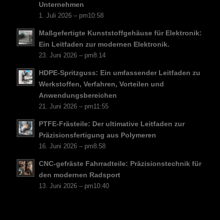
FI
Unternehmen
1. Juli 2026 – pm10:58
DA
Maßgefertigte Kunststoffgehäuse für Elektronik:
CS
Ein Leitfaden zur modernen Elektronik.
PT
23. Juni 2026 – pm8:14
KO
HDPE-Spritzguss: Ein umfassender Leitfaden zu
JA
Werkstoffen, Verfahren, Vorteilen und
Anwendungsbereichen
ES
21. Juni 2026 – pm11:55
AR
PTFE-Frästeile: Der ultimative Leitfaden zur
TR
Präzisionsfertigung aus Polymeren
16. Juni 2026 – pm8:58
PL
CNC-gefräste Fahrradteile: Präzisionstechnik für
NL
den modernen Radsport
RU
13. Juni 2026 – pm10:40
FR
IT