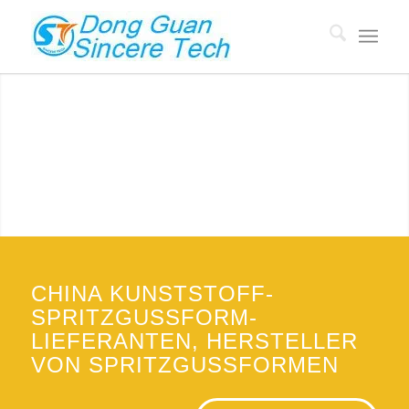
CHINA KUNSTSTOFFFORMEN
LIEFERANTEN
Custom Plastic Molding Hersteller mit 18 Jahren Erfahrung, Mold
Preis niedrig zu $500.
ANGEBOT EINHOLEN
CHINA KUNSTSTOFF-
SPRITZGUSSFORM-
LIEFERANTEN, HERSTELLER
VON SPRITZGUSSFORMEN