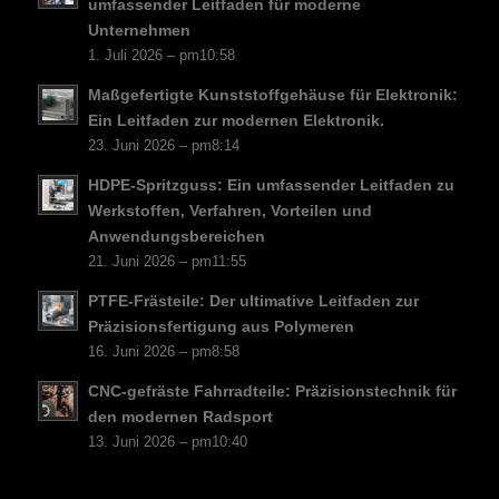
umfassender Leitfaden für moderne
FI
Unternehmen
1. Juli 2026 – pm10:58
DA
Maßgefertigte Kunststoffgehäuse für Elektronik:
CS
Ein Leitfaden zur modernen Elektronik.
PT
23. Juni 2026 – pm8:14
KO
HDPE-Spritzguss: Ein umfassender Leitfaden zu
JA
Werkstoffen, Verfahren, Vorteilen und
Anwendungsbereichen
ES
21. Juni 2026 – pm11:55
AR
PTFE-Frästeile: Der ultimative Leitfaden zur
TR
Präzisionsfertigung aus Polymeren
16. Juni 2026 – pm8:58
PL
CNC-gefräste Fahrradteile: Präzisionstechnik für
NL
den modernen Radsport
RU
13. Juni 2026 – pm10:40
FR