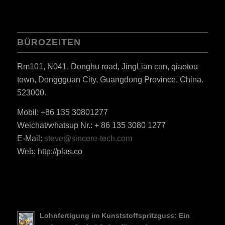
BÜROZEITEN
Rm101, N041, Donghu road, JingLian cun, qiaotou
town, Donggguan City, Guangdong Province, China.
523000.
Mobil: +86 135 30801277
Weichat/whatsup Nr.: + 86 135 3080 1277
ES_MX
E-Mail:
steve@sincere-tech.com
Web: http://plas.co
RO
HU
SV
EL
Lohnfertigung im Kunststoffspritzguss: Ein
NB