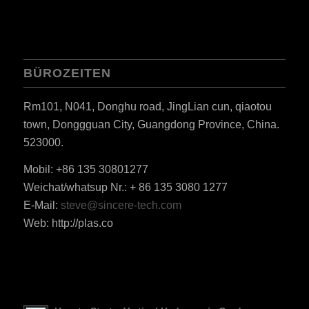
BÜROZEITEN
Rm101, N041, Donghu road, JingLian cun, qiaotou
ES_MX
town, Donggguan City, Guangdong Province, China.
523000.
RO
HU
Mobil: +86 135 30801277
Weichat/whatsup Nr.: + 86 135 3080 1277
SV
E-Mail:
steve@sincere-tech.com
EL
Web: http://plas.co
NB
FI
DA
CS