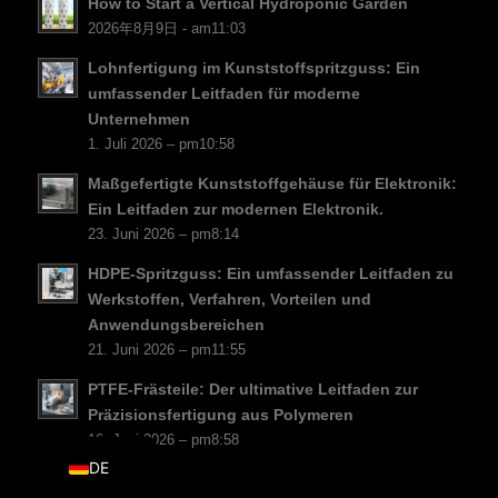
How to Start a Vertical Hydroponic Garden
PT
2026年8月9日 - am11:03
KO
Lohnfertigung im Kunststoffspritzguss: Ein
umfassender Leitfaden für moderne
JA
Unternehmen
ES
1. Juli 2026 – pm10:58
AR
Maßgefertigte Kunststoffgehäuse für Elektronik:
TR
Ein Leitfaden zur modernen Elektronik.
23. Juni 2026 – pm8:14
PL
HDPE-Spritzguss: Ein umfassender Leitfaden zu
NL
Werkstoffen, Verfahren, Vorteilen und
RU
Anwendungsbereichen
21. Juni 2026 – pm11:55
FR
PTFE-Frästeile: Der ultimative Leitfaden zur
IT
Präzisionsfertigung aus Polymeren
EN
16. Juni 2026 – pm8:58
DE