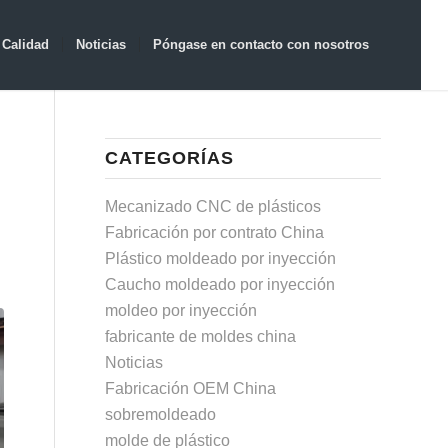
Calidad
Noticias
Póngase en contacto con nosotros
CATEGORÍAS
R
Mecanizado CNC de plásticos
Fabricación por contrato China
Plástico moldeado por inyección
Caucho moldeado por inyección
moldeo por inyección
fabricante de moldes china
Noticias
Fabricación OEM China
sobremoldeado
molde de plástico