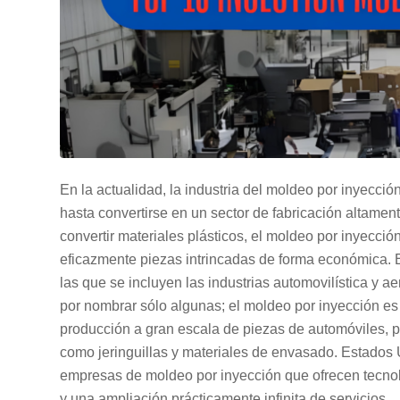
En la actualidad, la industria del moldeo por inyecci
hasta convertirse en un sector de fabricación altamen
convertir materiales plásticos, el moldeo por inyecci
eficazmente piezas intrincadas de forma económica. El
las que se incluyen las industrias automovilística y a
por nombrar sólo algunas; el moldeo por inyección es v
producción a gran escala de piezas de automóviles, p
como jeringuillas y materiales de envasado. Estados 
empresas de moldeo por inyección que ofrecen tecno
y una ampliación prácticamente infinita de servicios.