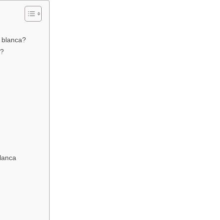
a blanca?
n?
blanca