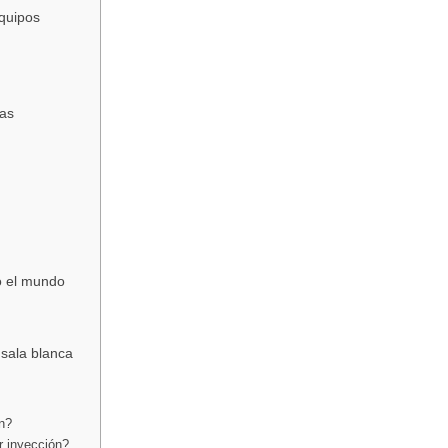
equipos
cas
o el mundo
 sala blanca
ón?
r inyección?