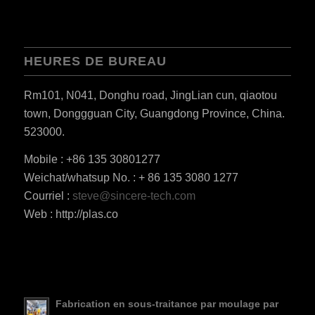
HEURES DE BUREAU
Rm101, N041, Donghu road, JingLian cun, qiaotou
town, Donggguan City, Guangdong Province, China.
523000.
Mobile : +86 135 30801277
Weichat/whatsup No. : + 86 135 3080 1277
ES_MX
Courriel :
steve@sincere-tech.com
Web : http://plas.co
RO
HU
SV
EL
Fabrication en sous-traitance par moulage par
NB