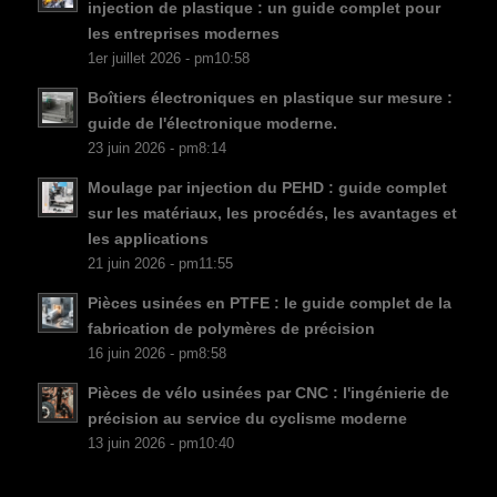
injection de plastique : un guide complet pour
FI
les entreprises modernes
1er juillet 2026 - pm10:58
DA
Boîtiers électroniques en plastique sur mesure :
CS
guide de l'électronique moderne.
PT
23 juin 2026 - pm8:14
KO
Moulage par injection du PEHD : guide complet
JA
sur les matériaux, les procédés, les avantages et
les applications
ES
21 juin 2026 - pm11:55
AR
Pièces usinées en PTFE : le guide complet de la
TR
fabrication de polymères de précision
16 juin 2026 - pm8:58
PL
Pièces de vélo usinées par CNC : l'ingénierie de
NL
précision au service du cyclisme moderne
RU
13 juin 2026 - pm10:40
DE