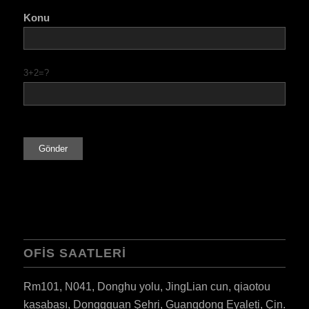
Konu
3+2=?
OFIS SAATLERI
Rm101, N041, Donghu yolu, JingLian cun, qiaotou
kasabası, Donggguan Şehri, Guangdong Eyaleti, Çin.