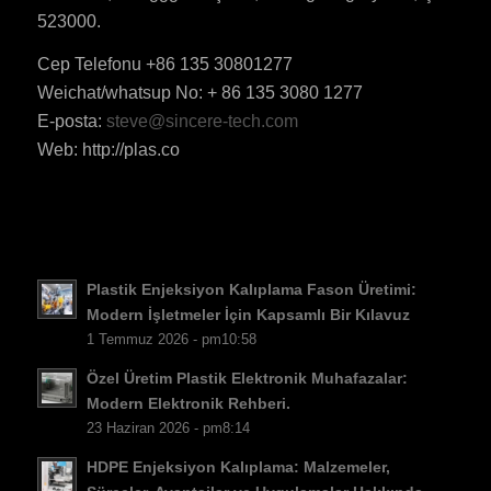
523000.
Cep Telefonu +86 135 30801277
Weichat/whatsup No: + 86 135 3080 1277
ES_MX
E-posta:
steve@sincere-tech.com
RO
Web: http://plas.co
HU
SV
EL
NB
Plastik Enjeksiyon Kalıplama Fason Üretimi:
FI
Modern İşletmeler İçin Kapsamlı Bir Kılavuz
1 Temmuz 2026 - pm10:58
DA
Özel Üretim Plastik Elektronik Muhafazalar:
CS
Modern Elektronik Rehberi.
PT
23 Haziran 2026 - pm8:14
KO
HDPE Enjeksiyon Kalıplama: Malzemeler,