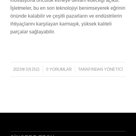
inovasyona öncülük etmeye devam edeceği açıktır.
İşletmeler, bu en son teknolojiyi benimseyerek eğrinin
önünde kalabilir ve çeşitli pazarların ve endüstrilerin
ihtiyaçlarını karşılayan karmaşık, yüksek kaliteli
parçalar sağlayabilir.
2023年3月25日
/
0 YORUMLAR
/
TARAFINDAN
YÖNETICI