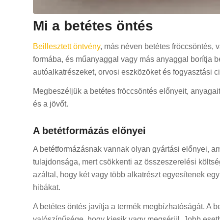
Mi a betétes öntés
Beillesztett öntvény
, más néven betétes fröccsöntés, 
formába, és műanyaggal vagy más anyaggal borítja be
autóalkatrészeket, orvosi eszközöket és fogyasztási ci
Megbeszéljük a betétes fröccsöntés előnyeit, anyagait
és a jövőt.
A betétformázás előnyei
A betétformázásnak vannak olyan gyártási előnyei, a
tulajdonsága, mert csökkenti az összeszerelési költsé
azáltal, hogy két vagy több alkatrészt egyesítenek eg
hibákat.
A betétes öntés javítja a termék megbízhatóságát. A 
valószínűsége, hogy kiesik vagy megsérül. Jobb esetb