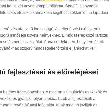
ani kell a két anyag kompatibilitását. Speciális anyagok
felületkezelések alkalmazása segíthet csökkenteni a tapadási
ellenőrzés alapvető fontosságú. Az ellenőrzési módszerek
szigorú minőségi követelményeknek. E módszerek közé tartozik
oncsolásmentes vizsgálat. Annak érdekében, hogy termékeik
gyártóknak szigorú minőségellenőrzési eljárásokat kell
ó fejlesztései és előrelépései
k a betétes fröccsöntésben. A modern szimulációs eszközök és
vezési és gyártási folyamatokba. Ezek a fejlesztések a
tele révén átfutási időt takarítanak meg és javítják az