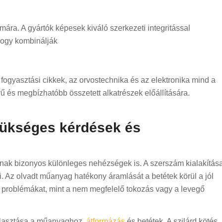
ára. A gyártók képesek kiváló szerkezeti integritással
 hogy kombinálják
fogyasztási cikkek, az orvostechnika és az elektronika mind a
ű és megbízhatóbb összetett alkatrészek előállítására.
zükséges kérdések és
nak bizonyos különleges nehézségek is. A szerszám kialakítás
i. Az olvadt műanyag hatékony áramlását a betétek körül a jól
n problémákat, mint a nem megfelelő tokozás vagy a levegő
álasztása a műanyaghoz.
átformázás
és betétek. A szilárd kötés