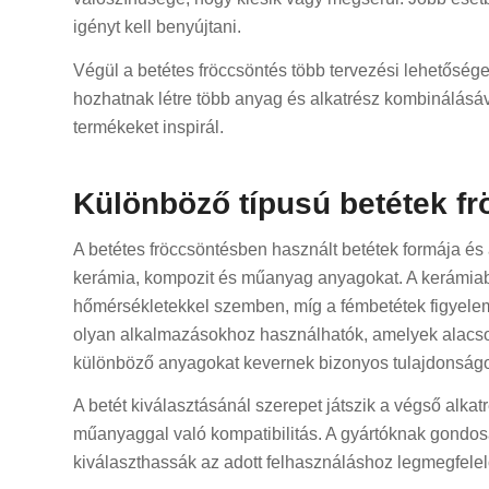
igényt kell benyújtani.
Végül a betétes fröccsöntés több tervezési lehetőséget
hozhatnak létre több anyag és alkatrész kombinálásá
termékeket inspirál.
Különböző típusú betétek f
A betétes fröccsöntésben használt betétek formája és
kerámia, kompozit és műanyag anyagokat. A kerámiabe
hőmérsékletekkel szemben, míg a fémbetétek figyelemr
olyan alkalmazásokhoz használhatók, amelyek alacson
különböző anyagokat kevernek bizonyos tulajdonság
A betét kiválasztásánál szerepet játszik a végső alkatr
műanyaggal való kompatibilitás. A gyártóknak gondos
kiválaszthassák az adott felhasználáshoz legmegfelel