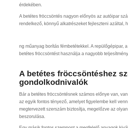
érdekében.
A betétes fröccsöntés nagyon előnyös az autóipar szám
rendelkező, könnyű alkatrészeket fejleszteni azáltal,
ng műanyag borítás fémbetétekkel. A repülőgépipar, a 
betétes fröccsöntést használja a nagyobb teljesítmény
A betétes fröccsöntéshez s
gondolkodnivalók
Bár a betétes fröccsöntésnek számos előnye van, van
az egyik fontos tényező, amelyet figyelembe kell venn
megtervezett szerszám biztosítja, megelőzve az olya
beszorulása.
Egy másik fontos szempont a megfelelő anyagok kiv