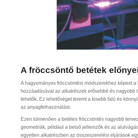
A fröccsöntő betétek előnye
A hagyományos fröccsöntési módszerekhez képest a be
hozzáadásával az alkatrészek erősebbé és nagyobb t
tehetők. Ez lehetőséget teremt a kisebb falú és könnyű
az anyagfelhasználást.
Ezen túlmenően a betétes fröccsöntés nagyobb tervezé
geometriák, például a belső jellemzők és az alulvágá
egyetlen alkatrészben az összeszerelési eljárások egy