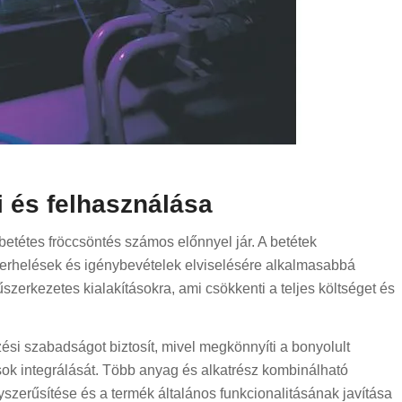
i és felhasználása
tétes fröccsöntés számos előnnyel jár. A betétek
erhelések és igénybevételek elviselésére alkalmasabbá
szerkezetes kialakításokra, ami csökkenti a teljes költséget és
si szabadságot biztosít, mivel megkönnyíti a bonyolult
sok integrálását. Több anyag és alkatrész kombinálható
szerűsítése és a termék általános funkcionalitásának javítása