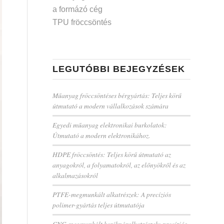
a formázó cég
TPU fröccsöntés
LEGUTÓBBI BEJEGYZÉSEK
Műanyag fröccsöntéses bérgyártás: Teljes körű
útmutató a modern vállalkozások számára
Egyedi műanyag elektronikai burkolatok:
Útmutató a modern elektronikához.
HDPE fröccsöntés: Teljes körű útmutató az
anyagokról, a folyamatokról, az előnyökről és az
alkalmazásokról
PTFE-megmunkált alkatrészek: A precíziós
polimer-gyártás teljes útmutatója
CNC-megmunkált kerékpáralkatrészek: precíziós