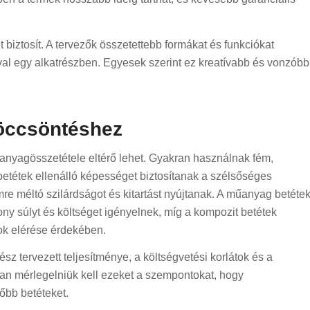
 biztosít. A tervezők összetettebb formákat és funkciókat
val egy alkatrészben. Egyesek szerint ez kreatívabb és vonzóbb
röccsöntéshez
 anyagösszetétele eltérő lehet. Gyakran használnak fém,
tétek ellenálló képességet biztosítanak a szélsőséges
e méltó szilárdságot és kitartást nyújtanak. A műanyag betéte
y súlyt és költséget igényelnek, míg a kompozit betétek
ok elérése érdekében.
ész tervezett teljesítménye, a költségvetési korlátok és a
an mérlegelniük kell ezeket a szempontokat, hogy
őbb betéteket.