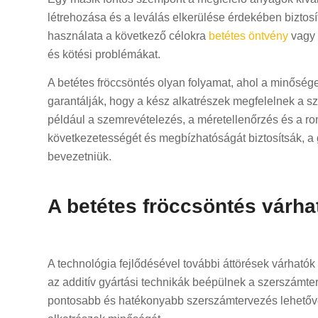
létrehozása és a leválás elkerülése érdekében biztosít
használata a következő célokra
betétes öntvény
vagy 
és kötési problémákat.
A betétes fröccsöntés olyan folyamat, ahol a minőség
garantálják, hogy a kész alkatrészek megfelelnek a 
például a szemrevételezés, a méretellenőrzés és a r
következetességét és megbízhatóságát biztosítsák, a 
bevezetniük.
A betétes fröccsöntés várhat
A technológia fejlődésével további áttörések várható
az additív gyártási technikák beépülnek a szerszámter
pontosabb és hatékonyabb szerszámtervezés lehetővé té