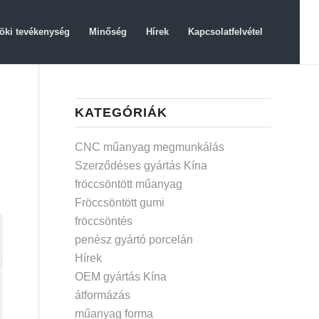
öki tevékenység
Minőség
Hírek
Kapcsolatfelvétel
KATEGÓRIÁK
CNC műanyag megmunkálás
Szerződéses gyártás Kína
fröccsöntött műanyag
Fröccsöntött gumi
fröccsöntés
penész gyártó porcelán
Hírek
OEM gyártás Kína
átformázás
műanyag forma