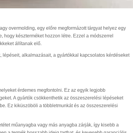
vagy overmolding, egy előre megformázott tárgyat helyez egy
, hogy készterméket hozzon létre. Ezzel a módszerrel
kkeket állítanak elő.
, lépéseit, alkalmazásait, a gyártókkal kapcsolatos kérdéseket
melyeket érdemes megfontolni. Ez az egyik legjobb
geket. A gyártók csökkenthetik az összeszerelési lépéseket
ybe. Ez kiküszöböli a többletmunkát és az összeszerelési
betétet műanyagba vagy más anyagba zárják, így kisebb a
en a termék hosszabb ideig tarthat, és kevesebb garanciális