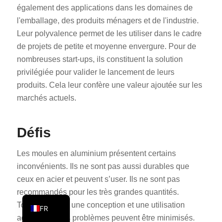
également des applications dans les domaines de
PT
l'emballage, des produits ménagers et de l'industrie.
KO
Leur polyvalence permet de les utiliser dans le cadre
JA
de projets de petite et moyenne envergure. Pour de
nombreuses start-ups, ils constituent la solution
ES
privilégiée pour valider le lancement de leurs
AR
produits. Cela leur confère une valeur ajoutée sur les
TR
marchés actuels.
PL
NL
Défis
RU
Les moules en aluminium présentent certains
DE
inconvénients. Ils ne sont pas aussi durables que
IT
ceux en acier et peuvent s’user. Ils ne sont pas
EN
recommandés pour les très grandes quantités.
Toutefois, avec une conception et une utilisation
FR
adéquates, ces problèmes peuvent être minimisés.