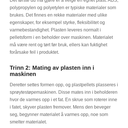
Det første du må gjøre er å velge en egnet plast. ABS,
polypropylen og polyetylen er typiske materialer som
brukes. Det finnes en rekke materialer med ulike
egenskaper, for eksempel styrke, fleksibilitet og
varmebestandighet. Plasten leveres normalt i
pelletsform i en beholder over maskinen. Materialet
må være rent og tørt før bruk, ellers kan fuktighet
forårsake feil i produktet.
Trinn 2: Mating av plasten inn i
maskinen
Deretter settes formen opp, og plastpellets plasseres i
sprøytestøpemaskinen. Disse mates inn i beholderen
hvor de varmes opp i et fat. En skrue som roterer inne
i fatet, skyver plasten fremover. Mens den beveger
seg, begynner materialet å varmes opp, noe som
smelter materialet.