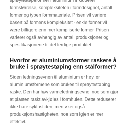
sprøytestøpeformer i aluminium inkluderer
formstørrelse, kompleksiteten i formdesignet, antall
former og typen formmateriale. Prisen vil variere
basert på formens kompleksitet - enkle former vil
være billigere enn mer kompliserte former. Prisen
varierer også avhengig av antall produksjoner og
spesifikasjonene til det ferdige produktet.
ES_MX
RO
Hvorfor er aluminiumsformer raskere å
bruke i sprøytestøping enn stålformer?
HU
Siden ledningsevnen til aluminium er høy, er
SV
aluminiumsformene som brukes til sprøytestøping
EL
raske. Den har høy varmeledningsevne, noe som gjør
FI
at plasten raskt avkjøles i formhulen. Dette reduserer
DA
ikke bare syklustiden, men øker også
produksjonshastigheten, noe som igjen er mer
CS
effektivt.
PT