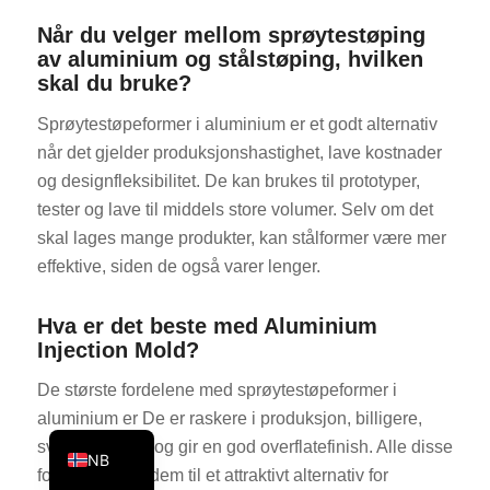
KO
Når du velger mellom sprøytestøping
av aluminium og stålstøping, hvilken
JA
skal du bruke?
ES
Sprøytestøpeformer i aluminium er et godt alternativ
AR
når det gjelder produksjonshastighet, lave kostnader
TR
og designfleksibilitet. De kan brukes til prototyper,
PL
tester og lave til middels store volumer. Selv om det
skal lages mange produkter, kan stålformer være mer
NL
effektive, siden de også varer lenger.
RU
DE
Hva er det beste med Aluminium
Injection Mold?
FR
IT
De største fordelene med sprøytestøpeformer i
aluminium er De er raskere i produksjon, billigere,
EN
svært allsidige og gir en god overflatefinish. Alle disse
NB
fordelene gjør dem til et attraktivt alternativ for