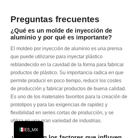
KO
Preguntas frecuentes
JA
ES
¿Qué es un molde de inyección de
aluminio y por qué es importante?
AR
TR
El moldeo por inyección de aluminio es una prensa
que puede utilizarse para inyectar plástico
PL
reblandecido en la cavidad de la forma para fabricar
NL
productos de plástico. Su importancia radica en que
RU
permite producir en poco tiempo, reducir los costes
de producción y fabricar productos de buena calidad.
DE
Es uno de los materiales favoritos para la creación de
FR
prototipos y para las exigencias de rapidez y
IT
flexibilidad en series cortas de producción, y se
EN
utiliza en una gran variedad de industrias.
ES_MX
¿Cuáles son los factores que influyen