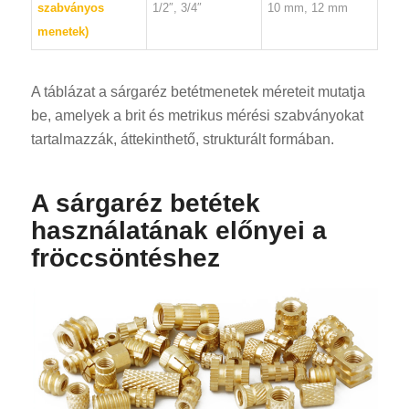
szabványos
1/2″, 3/4″
10 mm, 12 mm
menetek)
A táblázat a sárgaréz betétmenetek méreteit mutatja
be, amelyek a brit és metrikus mérési szabványokat
tartalmazzák, áttekinthető, strukturált formában.
A sárgaréz betétek
használatának előnyei a
fröccsöntéshez