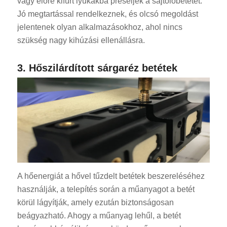
vagy előre kifúrt lyukakba préseljék a sajtolóbetétet.
Jó megtartással rendelkeznek, és olcsó megoldást
jelentenek olyan alkalmazásokhoz, ahol nincs
szükség nagy kihúzási ellenállásra.
3. Hőszilárdított sárgaréz betétek
A hőenergiát a hővel tűzdelt betétek beszereléséhez
használják, a telepítés során a műanyagot a betét
körül lágyítják, amely ezután biztonságosan
beágyazható. Ahogy a műanyag lehűl, a betét