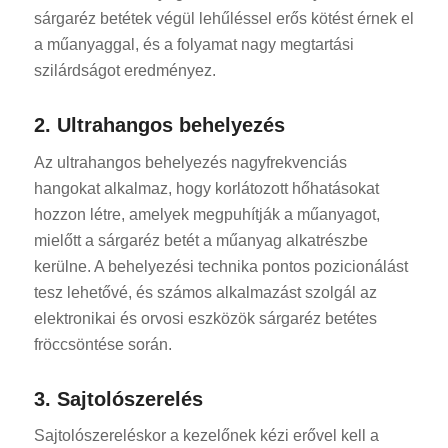
sárgaréz betétek végül lehűléssel erős kötést érnek el
a műanyaggal, és a folyamat nagy megtartási
szilárdságot eredményez.
2. Ultrahangos behelyezés
Az ultrahangos behelyezés nagyfrekvenciás
ES_MX
hangokat alkalmaz, hogy korlátozott hőhatásokat
RO
hozzon létre, amelyek megpuhítják a műanyagot,
mielőtt a sárgaréz betét a műanyag alkatrészbe
SV
kerülne. A behelyezési technika pontos pozicionálást
EL
tesz lehetővé, és számos alkalmazást szolgál az
NB
elektronikai és orvosi eszközök sárgaréz betétes
FI
fröccsöntése során.
DA
3. Sajtolószerelés
CS
Sajtolószereléskor a kezelőnek kézi erővel kell a
PT