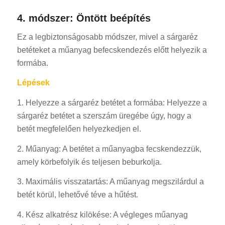
4. módszer: Öntött beépítés
Ez a legbiztonságosabb módszer, mivel a sárgaréz
betéteket a műanyag befecskendezés előtt helyezik a
formába.
Lépések
1. Helyezze a sárgaréz betétet a formába: Helyezze a
sárgaréz betétet a szerszám üregébe úgy, hogy a
betét megfelelően helyezkedjen el.
2. Műanyag: A betétet a műanyagba fecskendezzük,
amely körbefolyik és teljesen beburkolja.
3. Maximális visszatartás: A műanyag megszilárdul a
betét körül, lehetővé téve a hűtést.
4. Kész alkatrész kilökése: A végleges műanyag