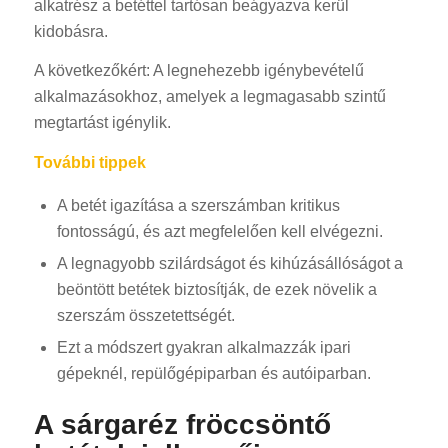
alkatrész a betéttel tartósan beágyazva kerül
kidobásra.
A következőkért: A legnehezebb igénybevételű
alkalmazásokhoz, amelyek a legmagasabb szintű
megtartást igénylik.
További tippek
A betét igazítása a szerszámban kritikus
fontosságú, és azt megfelelően kell elvégezni.
A legnagyobb szilárdságot és kihúzásállóságot a
beöntött betétek biztosítják, de ezek növelik a
szerszám összetettségét.
Ezt a módszert gyakran alkalmazzák ipari
gépeknél, repülőgépiparban és autóiparban.
A sárgaréz fröccsöntő