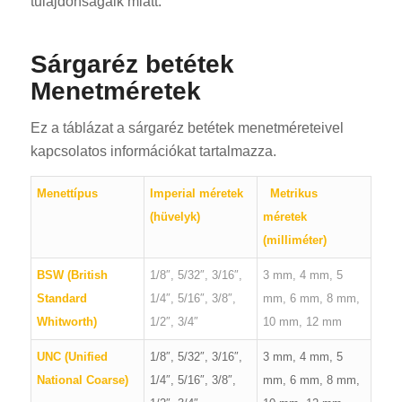
tulajdonságaik miatt.
Sárgaréz betétek
Menetméretek
Ez a táblázat a sárgaréz betétek menetméreteivel
kapcsolatos információkat tartalmazza.
Menettípus
Imperial méretek
Metrikus
(hüvelyk)
méretek
(milliméter)
BSW (British
1/8″, 5/32″, 3/16″,
3 mm, 4 mm, 5
Standard
1/4″, 5/16″, 3/8″,
mm, 6 mm, 8 mm,
Whitworth)
1/2″, 3/4″
10 mm, 12 mm
UNC (Unified
1/8″, 5/32″, 3/16″,
3 mm, 4 mm, 5
National Coarse)
1/4″, 5/16″, 3/8″,
mm, 6 mm, 8 mm,