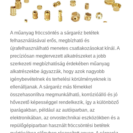
A műanyag fröccsöntés a sárgaréz betétek
felhasználásával erős, megbízható és
újrafelhasználható menetes csatlakozásokat kínál. A
precíziósan megtervezett alkatrészeket a jobb
szerkezeti megbízhatóság érdekében műanyag
alkatrészekbe ágyazzák, hogy azok nagyobb
igénybevételnek és terhelési körülményeknek is
ellenálljanak. A sárgaréz más fémekkel
összehasonlítva megmunkálható, korrózióálló és jó
hővezető képességgel rendelkezik, így a különböző
iparágakban, például az autóiparban, az
elektronikában, az orvostechnikai eszközökben és a
repülőgépiparban használt fröccsöntési betétek