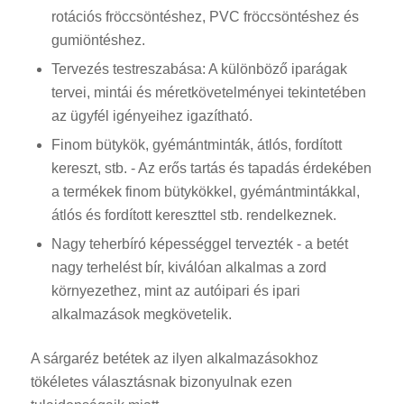
rotációs fröccsöntéshez, PVC fröccsöntéshez és
gumiöntéshez.
Tervezés testreszabása: A különböző iparágak
tervei, mintái és méretkövetelményei tekintetében
az ügyfél igényeihez igazítható.
Finom bütykök, gyémántminták, átlós, fordított
kereszt, stb. - Az erős tartás és tapadás érdekében
a termékek finom bütykökkel, gyémántmintákkal,
átlós és fordított kereszttel stb. rendelkeznek.
Nagy teherbíró képességgel tervezték - a betét
nagy terhelést bír, kiválóan alkalmas a zord
környezethez, mint az autóipari és ipari
alkalmazások megkövetelik.
A sárgaréz betétek az ilyen alkalmazásokhoz
tökéletes választásnak bizonyulnak ezen