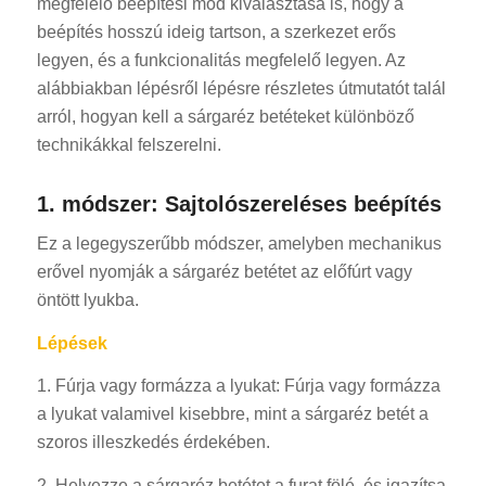
megfelelő beépítési mód kiválasztása is, hogy a
beépítés hosszú ideig tartson, a szerkezet erős
legyen, és a funkcionalitás megfelelő legyen. Az
alábbiakban lépésről lépésre részletes útmutatót talál
arról, hogyan kell a sárgaréz betéteket különböző
technikákkal felszerelni.
1. módszer: Sajtolószereléses beépítés
Ez a legegyszerűbb módszer, amelyben mechanikus
erővel nyomják a sárgaréz betétet az előfúrt vagy
öntött lyukba.
Lépések
1. Fúrja vagy formázza a lyukat: Fúrja vagy formázza
a lyukat valamivel kisebbre, mint a sárgaréz betét a
szoros illeszkedés érdekében.
2. Helyezze a sárgaréz betétet a furat fölé, és igazítsa