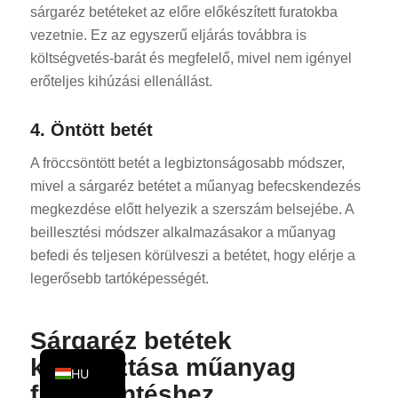
sárgaréz betéteket az előre előkészített furatokba
KO
vezetnie. Ez az egyszerű eljárás továbbra is
JA
költségvetés-barát és megfelelő, mivel nem igényel
ES
erőteljes kihúzási ellenállást.
AR
4. Öntött betét
TR
A fröccsöntött betét a legbiztonságosabb módszer,
PL
mivel a sárgaréz betétet a műanyag befecskendezés
NL
megkezdése előtt helyezik a szerszám belsejébe. A
RU
beillesztési módszer alkalmazásakor a műanyag
befedi és teljesen körülveszi a betétet, hogy elérje a
DE
legerősebb tartóképességét.
FR
IT
Sárgaréz betétek
EN
kiválasztása műanyag
HU
fröccsöntéshez