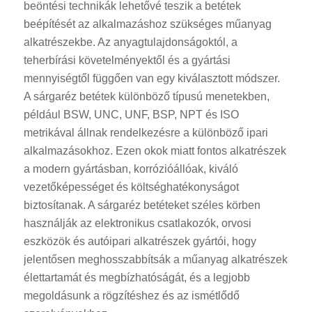
beöntési technikák lehetővé teszik a betétek
beépítését az alkalmazáshoz szükséges műanyag
alkatrészekbe. Az anyagtulajdonságoktól, a
teherbírási követelményektől és a gyártási
mennyiségtől függően van egy kiválasztott módszer.
A sárgaréz betétek különböző típusú menetekben,
például BSW, UNC, UNF, BSP, NPT és ISO
metrikával állnak rendelkezésre a különböző ipari
alkalmazásokhoz. Ezen okok miatt fontos alkatrészek
a modern gyártásban, korrózióállóak, kiváló
vezetőképességet és költséghatékonyságot
biztosítanak. A sárgaréz betéteket széles körben
használják az elektronikus csatlakozók, orvosi
eszközök és autóipari alkatrészek gyártói, hogy
jelentősen meghosszabbítsák a műanyag alkatrészek
élettartamát és megbízhatóságát, és a legjobb
megoldásunk a rögzítéshez és az ismétlődő