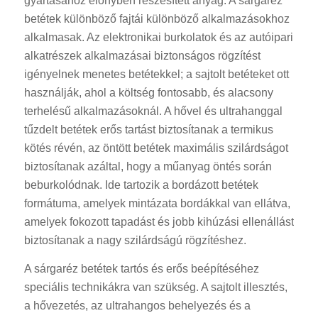
gyártásához előnyben részesített anyag. A sárgaréz
betétek különböző fajtái különböző alkalmazásokhoz
alkalmasak. Az elektronikai burkolatok és az autóipari
alkatrészek alkalmazásai biztonságos rögzítést
igényelnek menetes betétekkel; a sajtolt betéteket ott
használják, ahol a költség fontosabb, és alacsony
terhelésű alkalmazásoknál. A hővel és ultrahanggal
tűzdelt betétek erős tartást biztosítanak a termikus
kötés révén, az öntött betétek maximális szilárdságot
biztosítanak azáltal, hogy a műanyag öntés során
beburkolódnak. Ide tartozik a bordázott betétek
formátuma, amelyek mintázata bordákkal van ellátva,
amelyek fokozott tapadást és jobb kihúzási ellenállást
biztosítanak a nagy szilárdságú rögzítéshez.
A sárgaréz betétek tartós és erős beépítéséhez
speciális technikákra van szükség. A sajtolt illesztés,
a hővezetés, az ultrahangos behelyezés és a