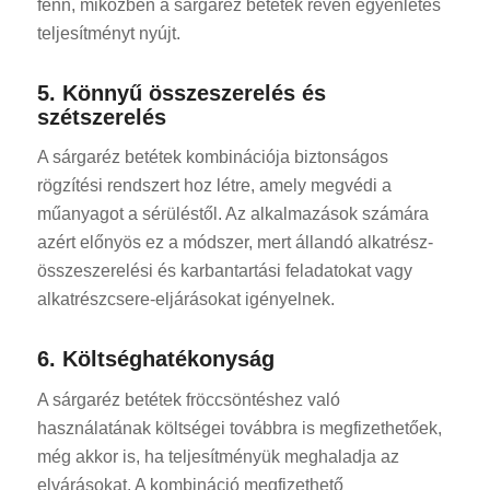
fenn, miközben a sárgaréz betétek révén egyenletes
teljesítményt nyújt.
5. Könnyű összeszerelés és
szétszerelés
A sárgaréz betétek kombinációja biztonságos
rögzítési rendszert hoz létre, amely megvédi a
műanyagot a sérüléstől. Az alkalmazások számára
azért előnyös ez a módszer, mert állandó alkatrész-
összeszerelési és karbantartási feladatokat vagy
alkatrészcsere-eljárásokat igényelnek.
6. Költséghatékonyság
A sárgaréz betétek fröccsöntéshez való
használatának költségei továbbra is megfizethetőek,
még akkor is, ha teljesítményük meghaladja az
elvárásokat. A kombináció megfizethető