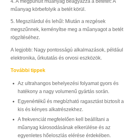
4. A megpuhult műanyag beágyazza a betétet: A
műanyag körbefolyik a betét körül.
5. Megszilárdul és lehűl: Miután a rezgések
megszűnnek, keményítse meg a műanyagot a betét
rögzítéséhez.
A legjobb: Nagy pontosságú alkalmazások, például
elektronika, űrkutatás és orvosi eszközök.
További tippek
Az ultrahangos behelyezési folyamat gyors és
hatékony a nagy volumenű gyártás során.
Egyenértékű és megbízható ragasztást biztosít a
kis és kényes alkatrészekhez.
A frekvenciát megfelelően kell beállítani a
műanyag károsodásának elkerülése és az
egyenletes hőeloszlás elérése érdekében.