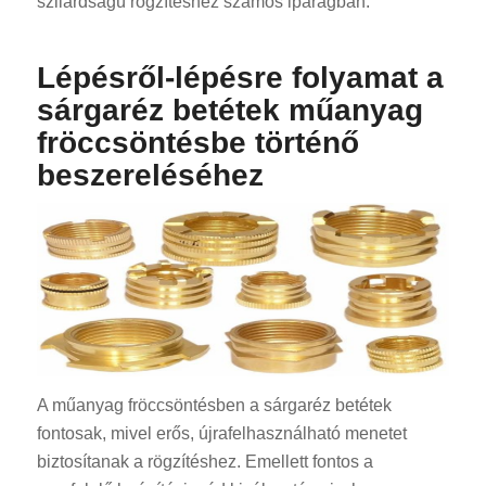
szilárdságú rögzítéshez számos iparágban.
Lépésről-lépésre folyamat a
sárgaréz betétek műanyag
fröccsöntésbe történő
beszereléséhez
A műanyag fröccsöntésben a sárgaréz betétek
fontosak, mivel erős, újrafelhasználható menetet
biztosítanak a rögzítéshez. Emellett fontos a