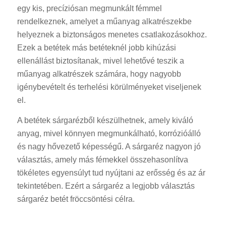
egy kis, precíziósan megmunkált fémmel
rendelkeznek, amelyet a műanyag alkatrészekbe
helyeznek a biztonságos menetes csatlakozásokhoz.
Ezek a betétek más betéteknél jobb kihúzási
ellenállást biztosítanak, mivel lehetővé teszik a
műanyag alkatrészek számára, hogy nagyobb
igénybevételt és terhelési körülményeket viseljenek
el.
A betétek sárgarézből készülhetnek, amely kiváló
anyag, mivel könnyen megmunkálható, korrózióálló
és nagy hővezető képességű. A sárgaréz nagyon jó
választás, amely más fémekkel összehasonlítva
tökéletes egyensúlyt tud nyújtani az erősség és az ár
tekintetében. Ezért a sárgaréz a legjobb választás
sárgaréz betét fröccsöntési célra.