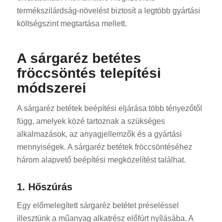
termékszilárdság-növelést biztosít a legtöbb gyártási
költségszint megtartása mellett.
A sárgaréz betétes
fröccsöntés telepítési
módszerei
A sárgaréz betétek beépítési eljárása több tényezőtől
függ, amelyek közé tartoznak a szükséges
alkalmazások, az anyagjellemzők és a gyártási
mennyiségek. A sárgaréz betétek fröccsöntéséhez
három alapvető beépítési megközelítést találhat.
1. Hőszúrás
Egy előmelegített sárgaréz betétet préseléssel
illesztünk a műanyag alkatrész előfúrt nyílásába. A