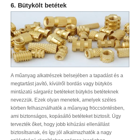
6. Bütykölt betétek
A műanyag alkatrészek belsejében a tapadást és a
megtartást javító, kívülről bordás vagy bütykös
mintázatú sárgaréz betéteket bütykös betéteknek
nevezzük. Ezek olyan menetek, amelyek széles
körben felhasználhatók a műanyag fröccsöntésben,
ami biztonságos, kopásálló betéteket biztosít. Úgy
tervezték őket, hogy jobb kihúzási ellenállást
biztosítsanak, és így jól alkalmazhatók a nagy