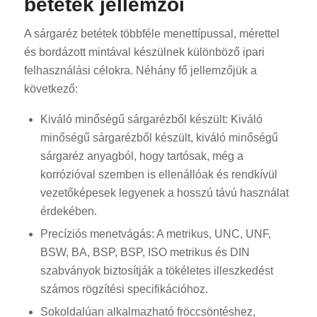
betétek jellemzői
A sárgaréz betétek többféle menettípussal, mérettel
és bordázott mintával készülnek különböző ipari
felhasználási célokra. Néhány fő jellemzőjük a
következő:
Kiváló minőségű sárgarézből készült: Kiváló
minőségű sárgarézből készült, kiváló minőségű
sárgaréz anyagból, hogy tartósak, még a
korrózióval szemben is ellenállóak és rendkívül
vezetőképesek legyenek a hosszú távú használat
érdekében.
Precíziós menetvágás: A metrikus, UNC, UNF,
BSW, BA, BSP, BSP, ISO metrikus és DIN
szabványok biztosítják a tökéletes illeszkedést
számos rögzítési specifikációhoz.
Sokoldalúan alkalmazható fröccsöntéshez,