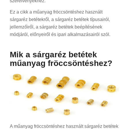
szerelvényekhez.
Ez a cikk a műanyag fröccsöntéshez használt
sárgaréz betétekről, a sárgaréz betétek típusairól,
jellemzőiről, a sárgaréz betétek beépítésének
módjáról, előnyeiről és ipari alkalmazásairól szól.
Mik a sárgaréz betétek
műanyag fröccsöntéshez?
A műanyag fröccsöntéshez használt sárgaréz betétek