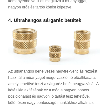
keményebbé válik és megküzd a műanyaggal,
nagyon erős és tartós kötést képezve.
4. Ultrahangos sárgaréz betétek
Az ultrahangos behelyezés nagyfrekvenciás rezgést
használ a műanyagot megolvasztó hő előállítására,
amely lehetővé teszi a sárgaréz betét beágyazását. A
kötés kialakításának ez a módja nagyon pontos
pozicionálást és nagyon jó tartást tesz lehetővé,
különösen nagy pontosságú munkákhoz alkalmas.