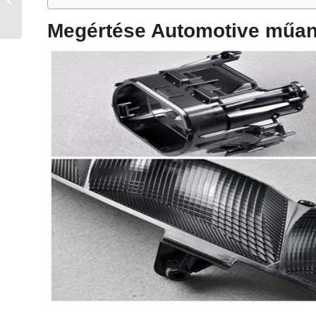
szerszámokhoz és azok
költséghatékonyságához
Megértése Automotive műan