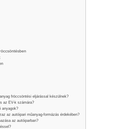
fröccsöntésben
k
en
anyag fröccsöntési eljárással készülnek?
és az EV-k számára?
ri anyagok?
 azaz az autóipari műanyag-formázás érdekében?
mazása az autóiparban?
téssel?