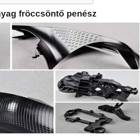
yag fröccsöntő penész