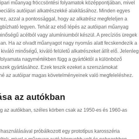
óipari műanyag fröccsöntési folyamatok középpontjában, mivel
eciális autóipari alkatrészekké alakításához. Minden egyes
vez, azzal a pontossággal, hogy az alkatrész megfeleljen a
bízható legyen. Tehát az első lépés az autóipari műanyag
minőségű acélból vagy alumíniumból készül. A precíziós üregek
ban. Ha az olvadt műanyagot nagy nyomás alatt fecskendezik a
kiváló minőségű, kiváló felületű alkatrészeket állít elő. Jelenleg
folyamata nagymértékben függ a gyártóktól a különböző
részek gyártásához. Ezek teszik ezeket a szerszámokat
nné az autóipar magas követelményeinek való megfeleléshez.
ása az autókban
g az autókban, széles körben csak az 1950-es és 1960-as
asználásával próbálkozott egy prototípus karosszéria