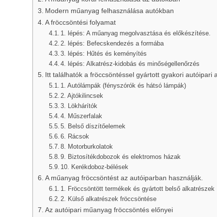
Modern műanyag felhasználása autókban
A fröccsöntési folyamat
1. lépés: A műanyag megolvasztása és előkészítése.
2. lépés: Befecskendezés a formába
3. lépés: Hűtés és keményítés
4. lépés: Alkatrész-kidobás és minőségellenőrzés
Itt találhatók a fröccsöntéssel gyártott gyakori autóipari 
1. Autólámpák (fényszórók és hátsó lámpák)
2. Ajtókilincsek
3. Lökhárítók
4. Műszerfalak
5. Belső díszítőelemek
6. Rácsok
8. Motorburkolatok
9. Biztosítékdobozok és elektromos házak
10. Kerékdoboz-bélések
A műanyag fröccsöntést az autóiparban használják.
1. Fröccsöntött termékek és gyártott belső alkatrészek
2. Külső alkatrészek fröccsöntése
Az autóipari műanyag fröccsöntés előnyei