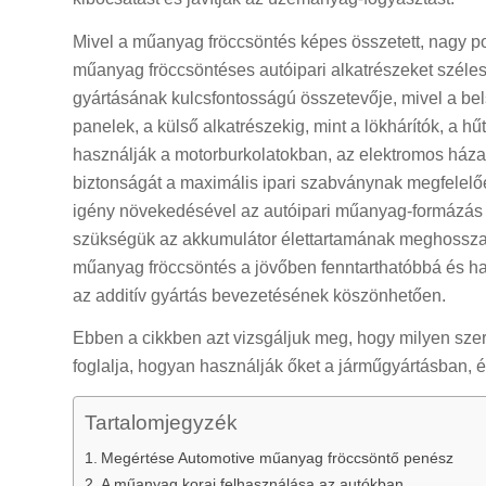
Mivel a műanyag fröccsöntés képes összetett, nagy p
műanyag fröccsöntéses autóipari alkatrészeket széle
gyártásának kulcsfontosságú összetevője, mivel a bels
panelek, a külső alkatrészekig, mint a lökhárítók, a h
használják a motorburkolatokban, az elektromos háza
biztonságát a maximális ipari szabványnak megfelelőe
igény növekedésével az autóipari műanyag-formázás 
szükségük az akkumulátor élettartamának meghosszab
műanyag fröccsöntés a jövőben fenntarthatóbbá és ha
az additív gyártás bevezetésének köszönhetően.
Ebben a cikkben azt vizsgáljuk meg, hogy milyen sze
foglalja, hogyan használják őket a járműgyártásban, és
Tartalomjegyzék
Megértése Automotive műanyag fröccsöntő penész
A műanyag korai felhasználása az autókban