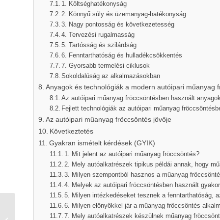
1. Költséghatékonyság
2. Könnyű súly és üzemanyag-hatékonyság
3. Nagy pontosság és következetesség
4. Tervezési rugalmasság
5. Tartósság és szilárdság
6. Fenntarthatóság és hulladékcsökkentés
7. Gyorsabb termelési ciklusok
Sokoldalúság az alkalmazásokban
Anyagok és technológiák a modern autóipari műanyag 
Az autóipari műanyag fröccsöntésben használt anyago
Fejlett technológiák az autóipari műanyag fröccsöntésb
Az autóipari műanyag fröccsöntés jövője
Következtetés
Gyakran ismételt kérdések (GYIK)
1. Mit jelent az autóipari műanyag fröccsöntés?
2. Mely autóalkatrészek tipikus példái annak, hogy mű
3. Milyen szempontból hasznos a műanyag fröccsönt
4. Melyek az autóipari fröccsöntésben használt gyako
5. Milyen intézkedéseket tesznek a fenntarthatóság,
6. Milyen előnyökkel jár a műanyag fröccsöntés alkal
Teljes útmutató az
7. Mely autóalkatrészek készülnek műanyag fröccsön
alumínium fröccsöntő