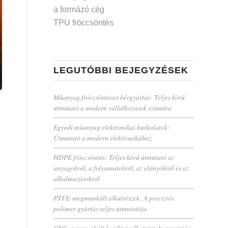
a formázó cég
TPU fröccsöntés
LEGUTÓBBI BEJEGYZÉSEK
Műanyag fröccsöntéses bérgyártás: Teljes körű
útmutató a modern vállalkozások számára
Egyedi műanyag elektronikai burkolatok:
Útmutató a modern elektronikához.
HDPE fröccsöntés: Teljes körű útmutató az
anyagokról, a folyamatokról, az előnyökről és az
alkalmazásokról
PTFE-megmunkált alkatrészek: A precíziós
polimer-gyártás teljes útmutatója
CNC-megmunkált kerékpáralkatrészek: precíziós