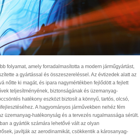
bb folyamat, amely forradalmasította a modern járműgyártást,
szítette a gyártással és összeszereléssel. Az évtizedek alatt az
á nőtte ki magát, és ipara nagymértékben fejlődött a fejlett
űvek teljesítményének, biztonságának és üzemanyag-
söntés hatékony eszközt biztosít a könnyű, tartós, olcsó,
 kifejlesztéséhez. A hagyományos járművekben nehéz fém
y az üzemanyag-hatékonyság és a tervezés rugalmassága sérült.
an a gyártók számára lehetővé vált az olyan
rősek, javítják az aerodinamikát, csökkentik a károsanyag-