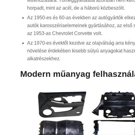
létrehozására. Tömeggyártásba azonban nem kerü
horpadt, mint az acél, de a háború közbeszólt.
Az 1950-es és 60-as években az autógyártók elke
autók karosszériaelemeinek gyártásához, az első so
az 1953-as Chevrolet Corvette volt.
Az 1970-es évektől kezdve az olajválság arra kén
növelése érdekében kisebb súlyú anyagokat haszn
alkatrészekhez.
Modern műanyag felhasznál