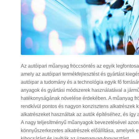
Az autóipari műanyag fröccsöntés az egyik legfontosa
amely az autóipari termékfejlesztést és gyártást kiegé
autóipar a tudomány és a technológia egyik fő forrásáv
anyagok és gyártási módszerek használatával a járm
hatékonyságának növelése érdekében. A műanyag fröcc
rendkívül pontos és nagyon konzisztens alkatrészek
alkatrészeket használtak az autók építéséhez, és íg
A nagy teljesítményű műanyagok bevezetésével azonb
könnyűszerkezetes alkatrészek előállítása, amelyek e
kibocsátást és javítják az üzemanyag-fogyasztást.