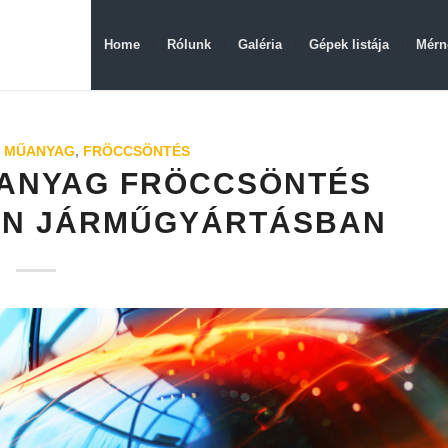
Home
Rólunk
Galéria
Gépek listája
Mérn
 MŰANYAG
,
FRÖCCSÖNTÉS
ŰANYAG FRÖCCSÖNTÉS
RN JÁRMŰGYÁRTÁSBAN