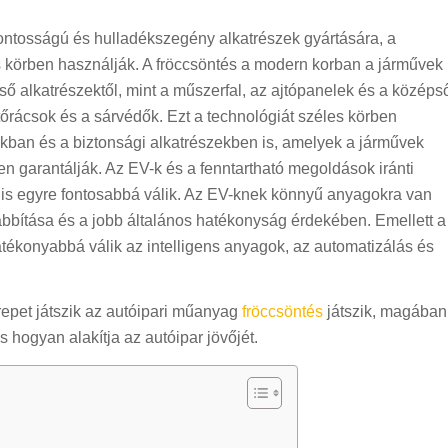
ontosságú és hulladékszegény alkatrészek gyártására, a
s körben használják. A fröccsöntés a modern korban a járművek
ő alkatrészektől, mint a műszerfal, az ajtópanelek és a középs
űtőrácsok és a sárvédők. Ezt a technológiát széles körben
kban és a biztonsági alkatrészekben is, amelyek a járművek
n garantálják. Az EV-k és a fenntartható megoldások iránti
is egyre fontosabbá válik. Az EV-knek könnyű anyagokra van
bítása és a jobb általános hatékonyság érdekében. Emellett a
tékonyabbá válik az intelligens anyagok, az automatizálás és
repet játszik az autóipari műanyag
fröccsöntés
játszik, magában
 hogyan alakítja az autóipar jövőjét.