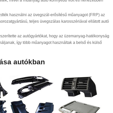
ltek, mivel a műanyag autó könnyebb volt és nehezebben
zdték használni az üvegszál-erősítésű műanyagot (FRP) az
rozatgyártású, teljes üvegszálas karosszériával ellátott autó
yszerítette az autógyártókat, hogy az üzemanyag-hatékonyság
áljanak, így több műanyagot használtak a belső és külső
ása autókban