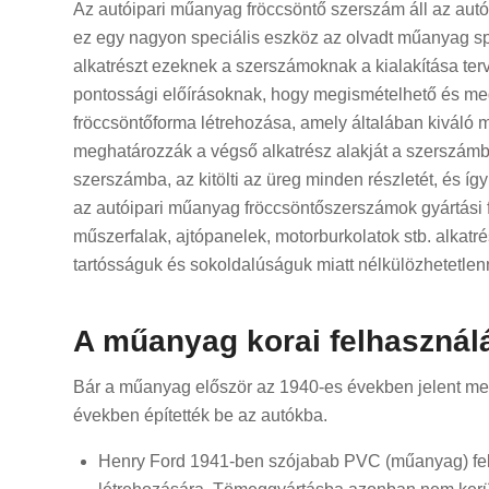
Az autóipari műanyag fröccsöntő szerszám áll az aut
ez egy nagyon speciális eszköz az olvadt műanyag sp
alkatrészt ezeknek a szerszámoknak a kialakítása ter
pontossági előírásoknak, hogy megismételhető és meg
fröccsöntőforma létrehozása, amely általában kiváló 
meghatározzák a végső alkatrész alakját a szerszám
szerszámba, az kitölti az üreg minden részletét, és így 
az autóipari műanyag fröccsöntőszerszámok gyártási 
műszerfalak, ajtópanelek, motorburkolatok stb. alkat
tartósságuk és sokoldalúságuk miatt nélkülözhetetle
A műanyag korai felhasznál
Bár a műanyag először az 1940-es években jelent me
években építették be az autókba.
Henry Ford 1941-ben szójabab PVC (műanyag) felh