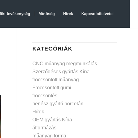
öki tevékenység
Minőség
Hírek
Kapcsolatfelvétel
KATEGÓRIÁK
CNC műanyag megmunkálás
Szerződéses gyártás Kína
fröccsöntött műanyag
Fröccsöntött gumi
fröccsöntés
penész gyártó porcelán
Hírek
OEM gyártás Kína
átformázás
műanyag forma