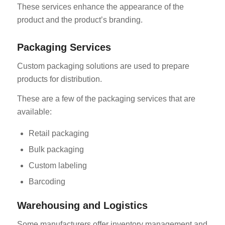
These services enhance the appearance of the
product and the product’s branding.
Packaging Services
Custom packaging solutions are used to prepare
products for distribution.
ES_MX
These are a few of the packaging services that are
RO
available:
SV
Retail packaging
EL
Bulk packaging
NB
Custom labeling
FI
Barcoding
DA
CS
Warehousing and Logistics
PT
Some manufacturers offer inventory management and