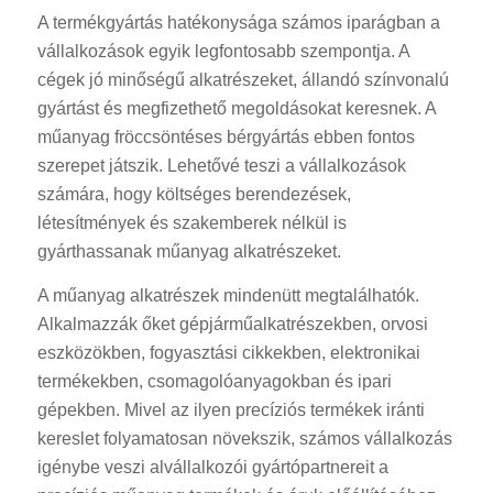
A termékgyártás hatékonysága számos iparágban a
vállalkozások egyik legfontosabb szempontja. A
cégek jó minőségű alkatrészeket, állandó színvonalú
gyártást és megfizethető megoldásokat keresnek. A
műanyag fröccsöntéses bérgyártás ebben fontos
szerepet játszik. Lehetővé teszi a vállalkozások
számára, hogy költséges berendezések,
létesítmények és szakemberek nélkül is
gyárthassanak műanyag alkatrészeket.
A műanyag alkatrészek mindenütt megtalálhatók.
Alkalmazzák őket gépjárműalkatrészekben, orvosi
eszközökben, fogyasztási cikkekben, elektronikai
termékekben, csomagolóanyagokban és ipari
gépekben. Mivel az ilyen precíziós termékek iránti
kereslet folyamatosan növekszik, számos vállalkozás
igénybe veszi alvállalkozói gyártópartnereit a