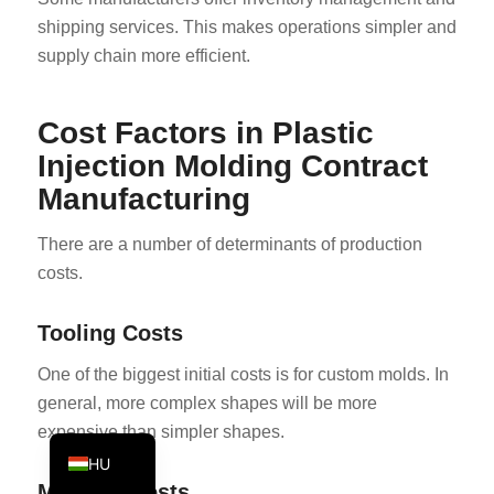
KO
shipping services. This makes operations simpler and
supply chain more efficient.
JA
ES
Cost Factors in Plastic
AR
Injection Molding Contract
TR
Manufacturing
PL
There are a number of determinants of production
NL
costs.
RU
DE
Tooling Costs
FR
One of the biggest initial costs is for custom molds. In
IT
general, more complex shapes will be more
EN
expensive than simpler shapes.
HU
Material Costs