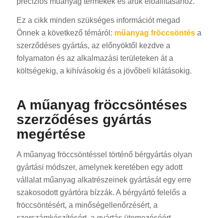
precíziós műanyag termékek és áruk előállításához.
Ez a cikk minden szükséges információt megad
Önnek a következő témáról:
műanyag fröccsöntés
a
szerződéses gyártás, az előnyöktől kezdve a
folyamaton és az alkalmazási területeken át a
költségekig, a kihívásokig és a jövőbeli kilátásokig.
A műanyag fröccsöntéses
szerződéses gyártás
megértése
A műanyag fröccsöntéssel történő bérgyártás olyan
gyártási módszer, amelynek keretében egy adott
vállalat műanyag alkatrészeinek gyártását egy erre
szakosodott gyártóra bízzák. A bérgyártó felelős a
fröccsöntésért, a minőségellenőrzésért, a
szerszámkészítésért, a gyártás ütemezéséért,