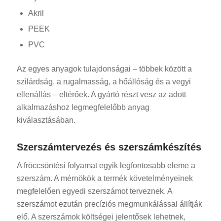
Akril
PEEK
PVC
Az egyes anyagok tulajdonságai – többek között a
szilárdság, a rugalmasság, a hőállóság és a vegyi
ellenállás – eltérőek. A gyártó részt vesz az adott
alkalmazáshoz legmegfelelőbb anyag
kiválasztásában.
Szerszámtervezés és szerszámkészítés
A fröccsöntési folyamat egyik legfontosabb eleme a
szerszám. A mérnökök a termék követelményeinek
megfelelően egyedi szerszámot terveznek. A
szerszámot ezután precíziós megmunkálással állítják
elő. A szerszámok költségei jelentősek lehetnek,