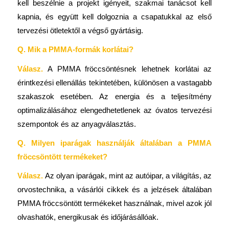
kell beszélnie a projekt igényeit, szakmai tanácsot kell
kapnia, és együtt kell dolgoznia a csapatukkal az első
tervezési ötletektől a végső gyártásig.
Q. Mik a PMMA-formák korlátai?
Válasz.
A PMMA fröccsöntésnek lehetnek korlátai az
érintkezési ellenállás tekintetében, különösen a vastagabb
szakaszok esetében. Az energia és a teljesítmény
optimalizálásához elengedhetetlenek az óvatos tervezési
szempontok és az anyagválasztás.
Q. Milyen iparágak használják általában a PMMA
fröccsöntött termékeket?
Válasz.
Az olyan iparágak, mint az autóipar, a világítás, az
orvostechnika, a vásárlói cikkek és a jelzések általában
PMMA fröccsöntött termékeket használnak, mivel azok jól
olvashatók, energikusak és időjárásállóak.