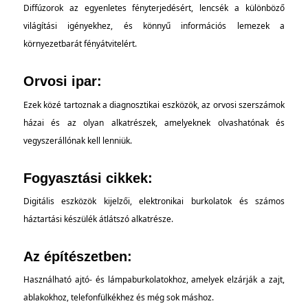
Diffúzorok az egyenletes fényterjedésért, lencsék a különböző
világítási igényekhez, és könnyű információs lemezek a
környezetbarát fényátvitelért.
Orvosi ipar:
Ezek közé tartoznak a diagnosztikai eszközök, az orvosi szerszámok
házai és az olyan alkatrészek, amelyeknek olvashatónak és
vegyszerállónak kell lenniük.
Fogyasztási cikkek:
Digitális eszközök kijelzői, elektronikai burkolatok és számos
háztartási készülék átlátszó alkatrésze.
Az építészetben:
Használható ajtó- és lámpaburkolatokhoz, amelyek elzárják a zajt,
ablakokhoz, telefonfülkékhez és még sok máshoz.