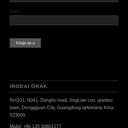
3+2=?
ES_MX
RO
SV
EL
IRODAI ÓRÁK
NB
FI
Rm101, N041, Donghu road, JingLian cun, qiaotou
DA
town, Donggguan City, Guangdong tartomány, Kína.
523000.
CS
PT
Mobil: +86 135 30801277