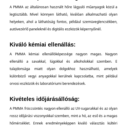
A PMMA az általánosan használt hőre lágyuló műanyagok közül a
legtisztább. Mivel könnyen látható, kiválóan alkalmazható olyan
helyeken, ahol a láthatóság fontos, például szemüveglencsékben,
autóvezérlő paneleknél és digitális eszközök képernyőinél.
Kiváló kémiai ellenállás:
A PMMA kémiai ellenállóképessége nagyon magas. Nagyon
ellenálló a savakkal, lúgokkal és alkoholokkal szemben. E
tulajdonsága miatt olyan dolgokhoz használható, amelyek
különböző vegyi anyagokkal kerülnek kapcsolatba, mint például
orvosi eszközök és laboratóriumi berendezések.
Kivételes időjárásállóság:
A PMMA fröccsöntés nagyon ellenálló az UV-sugarakkal és az olyan
rossz időjárási viszonyokkal szemben, mint a hó, az eső és a magas
hőmérséklet. Ennek eredményeképpen kiváló választás kültéri