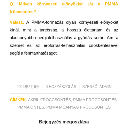
Q. Milyen környezeti előnyökkel jár a PMMA
fröccsöntés?
Válasz.
A PMMA-formázás olyan környezeti előnyöket
kínál, mint a tartósság, a hosszú élettartam és az
alacsonyabb energiafelhasználás a gyártás során. Ami a
szemét és az erőforrás-felhasználás csökkentésével
segíti a fenntarthatóságot.
2024年2月6日
/
0 HOZZÁSZÓLÁS
/
SZERZŐ:
ADMIN
CÍMKÉK:
AKRIL FRÖCCSÖNTÉS
,
PMMA FRÖCCSÖNTÉS
,
PMMA ÖNTÉS
,
PMMA MŰANYAG FRÖCCSÖNTÉS
Bejegyzés megosztása