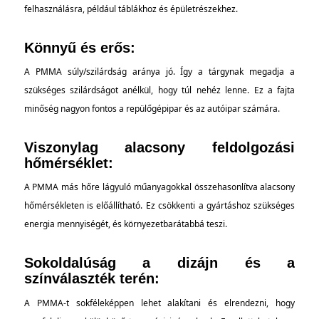
felhasználásra, például táblákhoz és épületrészekhez.
Könnyű és erős:
A PMMA súly/szilárdság aránya jó. Így a tárgynak megadja a
szükséges szilárdságot anélkül, hogy túl nehéz lenne. Ez a fajta
minőség nagyon fontos a repülőgépipar és az autóipar számára.
Viszonylag alacsony feldolgozási
hőmérséklet:
A PMMA más hőre lágyuló műanyagokkal összehasonlítva alacsony
hőmérsékleten is előállítható. Ez csökkenti a gyártáshoz szükséges
energia mennyiségét, és környezetbarátabbá teszi.
Sokoldalúság a dizájn és a
színválaszték terén:
A PMMA-t sokféleképpen lehet alakítani és elrendezni, hogy