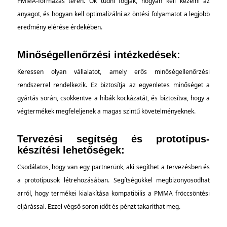
PMMA-formázás terén. Ők tudni fogják, hogyan kell kezelni az
anyagot, és hogyan kell optimalizálni az öntési folyamatot a legjobb
eredmény elérése érdekében.
Minőségellenőrzési intézkedések:
Keressen olyan vállalatot, amely erős minőségellenőrzési
rendszerrel rendelkezik. Ez biztosítja az egyenletes minőséget a
gyártás során, csökkentve a hibák kockázatát, és biztosítva, hogy a
végtermékek megfeleljenek a magas szintű követelményeknek.
Tervezési segítség és prototípus-
készítési lehetőségek:
Csodálatos, hogy van egy partnerünk, aki segíthet a tervezésben és
a prototípusok létrehozásában. Segítségükkel megbizonyosodhat
arról, hogy termékei kialakítása kompatibilis a PMMA fröccsöntési
eljárással. Ezzel végső soron időt és pénzt takaríthat meg.