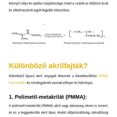
Könnyű súlya és optikai tulajdonságai miatt a szálak az átlátszó áruk
és alkalmazások egyik legjobb választása.
Különböző akrilfajták?
Különböző típusú akril anyagok léteznek a következőkhöz
PMMA
fröccsöntés
és mindegyiknek vannak előnyei és hátrányai.
1. Polimetil-metakrilát (PMMA):
A polimetil-metakrilát (PMMA) akril vagy plexiüveg néven is ismert,
és ez a leggyakoribb akril típus. Kiváló időjárásállóság, ütésállóság