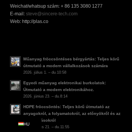
Weichat/whatsup szám: + 86 135 3080 1277
KO
E-mail:
steve@sincere-tech.com
JA
Web: http://plas.co
ES
AR
TR
PL
Műanyag fröccsöntéses bérgyártás: Teljes körű
NL
útmutató a modern vállalkozások számára
2026. július 1. – du.10:58
RU
Egyedi műanyag elektronikai burkolatok:
DE
Útmutató a modern elektronikához.
FR
2026. június 23. – du.8:14
IT
HDPE fröccsöntés: Teljes körű útmutató az
anyagokról, a folyamatokról, az előnyökről és az
EN
alkalmazásokról
HU
2026. június 21. – du.11:55