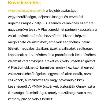
Következtetés:
PMMA műanyag fröccsöntés
a legjobb tisztaságot,
vegyszerállóságot, időjárásállóságot és tervezési
rugalmasságot kínálja. Ez számos vállalkozás számára
nagyszerűvé teszi. A Plasticmold.net partneri kapcsolata a
vállalkozások számára hozzáférést biztosít képzett,
megbízható vállalatokhoz, amelyek segíthetnek nekik
ötleteik megvalósításában. Ezek a vállalatok segítséget
kaphatnak a tervezésben és a prototípusok készítésében,
valamint versenyképes árakat és kiváló ügyfélszolgálatot.
A Plasticmold.net-től bármilyen projekthez kaphat egyedi
választási lehetőségeket, legyen szó akár táblák, orvosi
eszközök, autóalkatrészek vagy bevásárló cikkek
készítéséről. A PMMA öntvények biztosítják Önnek azt a
tisztaságot és minőséget, amelyre szüksége van a mai
kemény piacon való sikerhez.