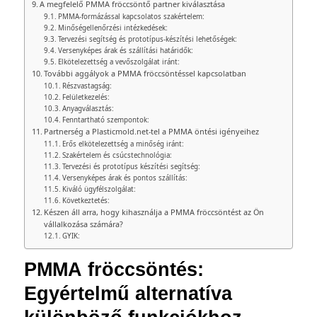
A megfelelő PMMA fröccsöntő partner kiválasztása
PMMA-formázással kapcsolatos szakértelem:
Minőségellenőrzési intézkedések:
Tervezési segítség és prototípus-készítési lehetőségek:
Versenyképes árak és szállítási határidők:
Elkötelezettség a vevőszolgálat iránt:
További aggályok a PMMA fröccsöntéssel kapcsolatban
Részvastagság:
Felületkezelés:
Anyagválasztás:
Fenntartható szempontok:
Partnerség a Plasticmold.net-tel a PMMA öntési igényeihez
Erős elkötelezettség a minőség iránt:
Szakértelem és csúcstechnológia:
Tervezési és prototípus készítési segítség:
Versenyképes árak és pontos szállítás:
Kiváló ügyfélszolgálat:
Következtetés:
Készen áll arra, hogy kihasználja a PMMA fröccsöntést az Ön
vállalkozása számára?
GYIK:
PMMA fröccsöntés: 
Egyértelmű alternatíva 