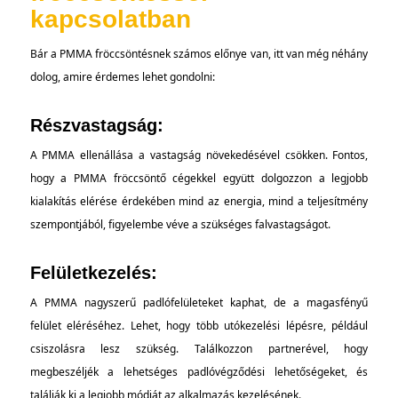
kapcsolatban
Bár a PMMA fröccsöntésnek számos előnye van, itt van még néhány
dolog, amire érdemes lehet gondolni:
Részvastagság:
A PMMA ellenállása a vastagság növekedésével csökken. Fontos,
hogy a PMMA fröccsöntő cégekkel együtt dolgozzon a legjobb
kialakítás elérése érdekében mind az energia, mind a teljesítmény
szempontjából, figyelembe véve a szükséges falvastagságot.
Felületkezelés:
A PMMA nagyszerű padlófelületeket kaphat, de a magasfényű
felület eléréséhez. Lehet, hogy több utókezelési lépésre, például
csiszolásra lesz szükség. Találkozzon partnerével, hogy
megbeszéljék a lehetséges padlóvégződési lehetőségeket, és
találják ki a legjobb módját az alkalmazás kezelésének.