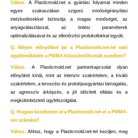
Válasz.
A Plasticmold.net a gyártási folyamat minden
egyes szakaszában szigorú minőségirányítási
intézkedésekkel biztosítja a magas minőséget, az
anyagválasztással, az öntési paraméterek
optimalizálásával és az ellenőrzési protokollokkal együtt.
Q. Milyen előnyökkel jár a Plasticmold.net-tel való
együttműködés a PMMA fröccsöntőformák esetében?
Válasz.
A Plasticmold.net partnerkapcsolat olyan
előnyöket kínál, mint az intenzív szakértelem, a kiváló
szakértelem, a tervezési és prototípusgyártási támogatás,
az agresszív árképzés, a jól időzített ellátás és a
megkülönböztető ügyfélszolgálat.
Q. Hogyan kezdhetem el a Plasticmold.net-et a PMMA-
om számára?
Válasz.
Ahhoz, hogy a Plasticmold.net-tel kezdjen, meg