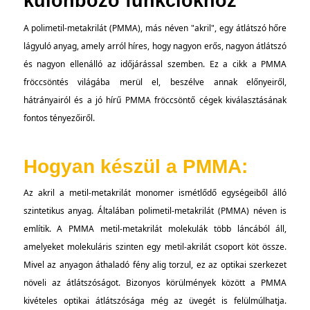
különböző funkciókhoz
A polimetil-metakrilát (PMMA), más néven "akril", egy átlátszó hőre
lágyuló anyag, amely arról híres, hogy nagyon erős, nagyon átlátszó
és nagyon ellenálló az időjárással szemben. Ez a cikk a PMMA
fröccsöntés világába merül el, beszélve annak előnyeiről,
hátrányairól és a jó hírű PMMA fröccsöntő cégek kiválasztásának
fontos tényezőiről.
Hogyan készül a PMMA:
Az akril a metil-metakrilát monomer ismétlődő egységeiből álló
szintetikus anyag. Általában polimetil-metakrilát (PMMA) néven is
említik. A PMMA metil-metakrilát molekulák több láncából áll,
amelyeket molekuláris szinten egy metil-akrilát csoport köt össze.
Mivel az anyagon áthaladó fény alig torzul, ez az optikai szerkezet
növeli az átlátszóságot. Bizonyos körülmények között a PMMA
kivételes optikai átlátszósága még az üvegét is felülmúlhatja.