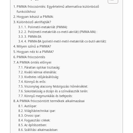
PMMA fröccsöntés: Egyértelmű alternatíva különböző
funkciókhoz
Hogyan készül a PMMA:
Különböző akrilfajták?
1. Polimetil-metakrilát (PMMA):
2. Poli(metil-metakrilát-co-metil-akrilát) (PMMA-MA) :
3. PMMA-EA:
4. PMMA-BA (polietil-metil-metil-metakrilát-co-butil-akrilát):
Milyen színű a PMMA?
Hogyan néz ki a PMMA?
PMMA fröccsöntés
A PMMA öntés előnyei
Páratlan optikai tisztaság:
Kiváló kémiai ellenállás:
Kivételes időjárásállóság:
Könnyű és erős:
Viszonylag alacsony feldolgozási hőmérséklet:
Sokoldalúság a dizájn és a színválaszték terén:
Könnyű megmunkálás és befejezés:
A PMMA fröccsöntött termékek alkalmazásai
Autóipar:
Világítástechnikai ipar:
Orvosi ipar:
Fogyasztási cikkek:
Az építészetben:
Szállítási alkalmazásban: