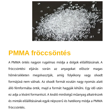
PMMA fröccsöntés
A PMMA öntés nagyon rugalmas módja a dolgok előállításának. A
fröccsöntési eljárás során az anyagokat először magas
hőmérsékleten megolvasztják, amíg folyékony vagy olvadt
formájúvá nem válnak. Az olvadt formát ezután nagy nyomás alatt
álló fémformába öntik, majd a formát hagyják kihűlni. Egy idő után
ez adja a kívánt formarészt. A kiváló minőségű műanyag alkatrészek
és minták előállításának egyik népszerű és hatékony módja a PMMA
fröccsöntés.