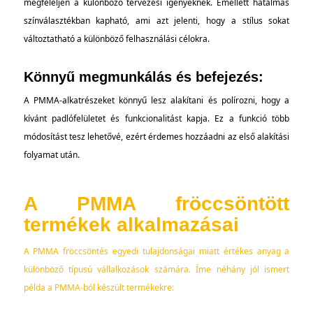
megfeleljen a különböző tervezési igényeknek. Emellett hatalmas
színválasztékban kapható, ami azt jelenti, hogy a stílus sokat
változtatható a különböző felhasználási célokra.
Könnyű megmunkálás és befejezés:
A PMMA-alkatrészeket könnyű lesz alakítani és polírozni, hogy a
kívánt padlófelületet és funkcionalitást kapja. Ez a funkció több
módosítást tesz lehetővé, ezért érdemes hozzáadni az első alakítási
folyamat után.
A PMMA fröccsöntött
termékek alkalmazásai
A PMMA fröccsöntés egyedi tulajdonságai miatt értékes anyag a
különböző típusú vállalkozások számára. Íme néhány jól ismert
példa a PMMA-ból készült termékekre: