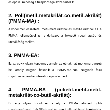
és optikai minőség a tulajdonságai közé tartozik.
2. Poli(metil-metakrilát-co-metil-akrilát)
(PMMA-MA) :
A kopolimer összetétel metil-metakrilátból és metil-akrilátból áll. A
PMMA jellemzőivel is rendelkezik, a fokozott rugalmasság és
ütésállóság mellett.
3.
PMMA-EA:
Ez az egyik olyan kopolimer, amely az etil-akrilát monomert vezeti
be, amely nagyon hasonlít a PMMA-MA-hoz. Nagyobb fokú
rugalmasságáról és ütésállóságáról ismert.
4. PMMA-BA (polietil-metil-metil-
metakrilát-co-butil-akrilát):
Ez egy olyan kopolimer, amely a PMMA előnyeit jobb
rugalmassággal, ütésállósággal és vegyi ellenállással kombinálja,