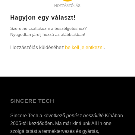
HOZZÁSZÓLÁS
Hagyjon egy választ!
Szeretne csatlakozni a beszélgetéshez?
Nyugodtan járulj hozzá az alábbiakban!
Hozzászólás küldéséhez
be kell jelentkezni
.
SINCERE TECH
Sincere Tech a következő
penész beszállító
Kínában
2005-től kezdődően. Ma már kínálunk All in one
szolgáltatást a terméktervezés és gyártás,