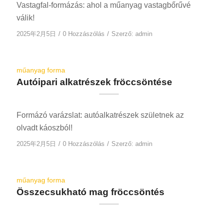
Vastagfal-formázás: ahol a műanyag vastagbőrűvé
válik!
/
/
2025年2月5日
0 Hozzászólás
Szerző:
admin
műanyag forma
Autóipari alkatrészek fröccsöntése
Formázó varázslat: autóalkatrészek születnek az
olvadt káoszból!
/
/
2025年2月5日
0 Hozzászólás
Szerző:
admin
műanyag forma
Összecsukható mag fröccsöntés