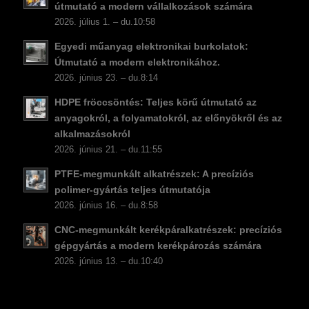
DA
útmutató a modern vállalkozások számára
2026. július 1. – du.10:58
CS
Egyedi műanyag elektronikai burkolatok:
PT
Útmutató a modern elektronikához.
KO
2026. június 23. – du.8:14
JA
HDPE fröccsöntés: Teljes körű útmutató az
ES
anyagokról, a folyamatokról, az előnyökről és az
alkalmazásokról
AR
2026. június 21. – du.11:55
TR
PTFE-megmunkált alkatrészek: A precíziós
PL
polimer-gyártás teljes útmutatója
2026. június 16. – du.8:58
NL
CNC-megmunkált kerékpáralkatrészek: precíziós
RU
gépgyártás a modern kerékpározás számára
DE
2026. június 13. – du.10:40
FR
IT