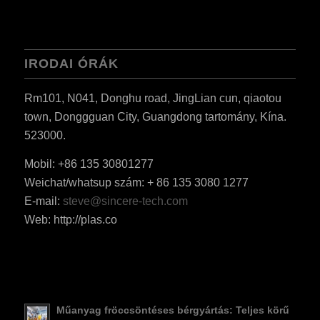
IRODAI ÓRÁK
Rm101, N041, Donghu road, JingLian cun, qiaotou
town, Donggguan City, Guangdong tartomány, Kína.
523000.
Mobil: +86 135 30801277
Weichat/whatsup szám: + 86 135 3080 1277
ES_MX
E-mail:
steve@sincere-tech.com
RO
Web: http://plas.co
SV
EL
NB
FI
Műanyag fröccsöntéses bérgyártás: Teljes körű