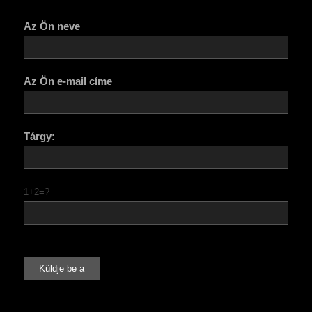
Az Ön neve
Az Ön e-mail címe
Tárgy:
1+2=?