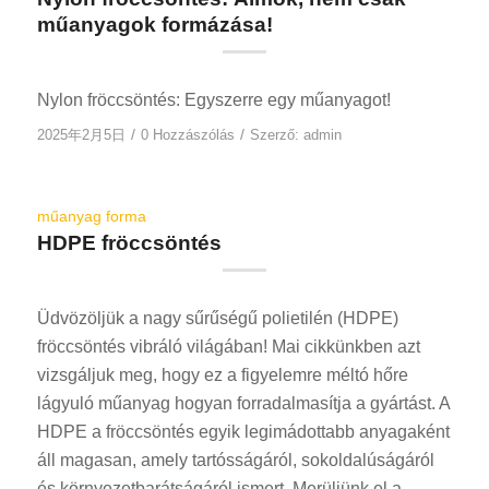
műanyagok formázása!
Nylon fröccsöntés: Egyszerre egy műanyagot!
/
/
2025年2月5日
0 Hozzászólás
Szerző:
admin
műanyag forma
HDPE fröccsöntés
Üdvözöljük a nagy sűrűségű polietilén (HDPE)
fröccsöntés vibráló világában! Mai cikkünkben azt
vizsgáljuk meg, hogy ez a figyelemre méltó hőre
lágyuló műanyag hogyan forradalmasítja a gyártást. A
HDPE a fröccsöntés egyik legimádottabb anyagaként
áll magasan, amely tartósságáról, sokoldalúságáról
és környezetbarátságáról ismert. Merüljünk el a