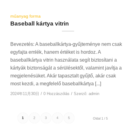
műanyag forma
Baseball kártya vitrin
Bevezetés: A baseballkártya-gyűjteménye nem csak
egyfajta emlék, hanem értéket is hordoz. A
baseballkártya vitrin használata segít biztosítani a
kártyák biztonságát a sérülésektől, valamint javítja a
megjelenésüket. Akár tapasztalt gyűjtő, akár csak
most kezdi, a megfelelő baseballkártya [...]
/
/
2024年11月30日
0 Hozzászólás
Szerző:
admin
1
2
3
4
5
Oldal 1 / 5