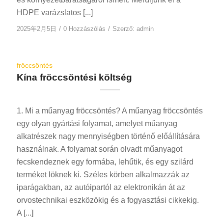
HDPE varázslatos [...]
/
/
2025年2月5日
0 Hozzászólás
Szerző:
admin
fröccsöntés
Kína fröccsöntési költség
1. Mi a műanyag fröccsöntés? A műanyag fröccsöntés
egy olyan gyártási folyamat, amelyet műanyag
alkatrészek nagy mennyiségben történő előállítására
használnak. A folyamat során olvadt műanyagot
fecskendeznek egy formába, lehűtik, és egy szilárd
terméket löknek ki. Széles körben alkalmazzák az
iparágakban, az autóipartól az elektronikán át az
orvostechnikai eszközökig és a fogyasztási cikkekig.
A [...]