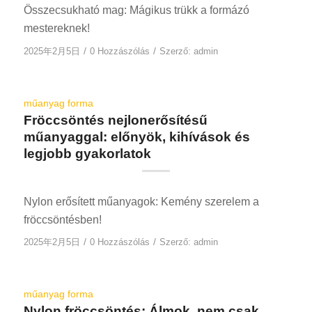
Összecsukható mag: Mágikus trükk a formázó
mestereknek!
/
/
2025年2月5日
0 Hozzászólás
Szerző:
admin
műanyag forma
Fröccsöntés nejlonerősítésű
műanyaggal: előnyök, kihívások és
legjobb gyakorlatok
Nylon erősített műanyagok: Kemény szerelem a
fröccsöntésben!
/
/
2025年2月5日
0 Hozzászólás
Szerző:
admin
műanyag forma
Nylon fröccsöntés: Álmok, nem csak