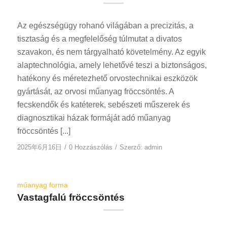
Az egészségügy rohanó világában a precizitás, a
tisztaság és a megfelelőség túlmutat a divatos
szavakon, és nem tárgyalható követelmény. Az egyik
alaptechnológia, amely lehetővé teszi a biztonságos,
hatékony és méretezhető orvostechnikai eszközök
gyártását, az orvosi műanyag fröccsöntés. A
fecskendők és katéterek, sebészeti műszerek és
diagnosztikai házak formáját adó műanyag
fröccsöntés [...]
/
/
2025年6月16日
0 Hozzászólás
Szerző:
admin
műanyag forma
Vastagfalú fröccsöntés