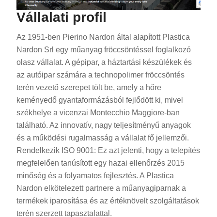
Vállalati profil
Az 1951-ben Pierino Nardon által alapított Plastica
Nardon Srl egy műanyag fröccsöntéssel foglalkozó
olasz vállalat. A gépipar, a háztartási készülékek és
az autóipar számára a technopolimer fröccsöntés
terén vezető szerepet tölt be, amely a hőre
keményedő gyantaformázásból fejlődött ki, mivel
székhelye a vicenzai Montecchio Maggiore-ban
található. Az innovatív, nagy teljesítményű anyagok
és a működési rugalmasság a vállalat fő jellemzői.
Rendelkezik ISO 9001: Ez azt jelenti, hogy a telepítés
megfelelően tanúsított egy hazai ellenőrzés 2015
minőség és a folyamatos fejlesztés. A Plastica
Nardon elkötelezett partnere a műanyagiparnak a
termékek iparosítása és az értéknövelt szolgáltatások
terén szerzett tapasztalattal.