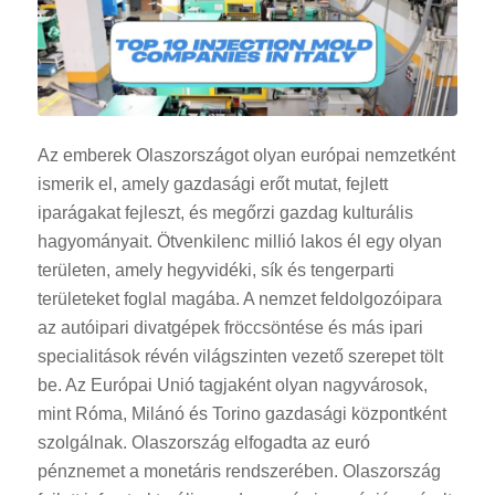
Az emberek Olaszországot olyan európai nemzetként
ismerik el, amely gazdasági erőt mutat, fejlett
iparágakat fejleszt, és megőrzi gazdag kulturális
hagyományait. Ötvenkilenc millió lakos él egy olyan
területen, amely hegyvidéki, sík és tengerparti
területeket foglal magába. A nemzet feldolgozóipara
az autóipari divatgépek fröccsöntése és más ipari
specialitások révén világszinten vezető szerepet tölt
be. Az Európai Unió tagjaként olyan nagyvárosok,
mint Róma, Milánó és Torino gazdasági központként
szolgálnak. Olaszország elfogadta az euró
pénznemet a monetáris rendszerében. Olaszország