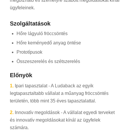
megbízható és személyre szabott megoldásokat kínál
ügyfeleinek.
Szolgáltatások
Hőre lágyuló fröccsöntés
Hőre keményedő anyag öntése
ES_MX
Prototípusok
RO
Összeszerelés és szétszerelés
SV
Előnyök
EL
1.
Ipari tapasztalat - A Ludaback az egyik
NB
legtapasztaltabb vállalat a műanyag fröccsöntés
FI
területén, több mint 35 éves tapasztalattal.
DA
2.
Innovatív megoldások - A vállalat egyedi terveket
CS
és innovatív megoldásokat kínál az ügyfelek
PT
számára.