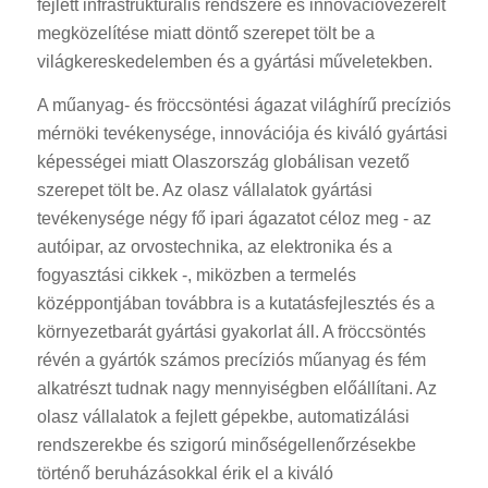
fejlett infrastrukturális rendszere és innovációvezérelt
megközelítése miatt döntő szerepet tölt be a
világkereskedelemben és a gyártási műveletekben.
A műanyag- és fröccsöntési ágazat világhírű precíziós
mérnöki tevékenysége, innovációja és kiváló gyártási
képességei miatt Olaszország globálisan vezető
szerepet tölt be. Az olasz vállalatok gyártási
tevékenysége négy fő ipari ágazatot céloz meg - az
autóipar, az orvostechnika, az elektronika és a
fogyasztási cikkek -, miközben a termelés
középpontjában továbbra is a kutatásfejlesztés és a
környezetbarát gyártási gyakorlat áll. A fröccsöntés
révén a gyártók számos precíziós műanyag és fém
alkatrészt tudnak nagy mennyiségben előállítani. Az
olasz vállalatok a fejlett gépekbe, automatizálási
rendszerekbe és szigorú minőségellenőrzésekbe
történő beruházásokkal érik el a kiváló