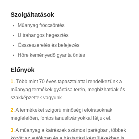
Szolgáltatások
Műanyag fröccsöntés
Ultrahangos hegesztés
Összeszerelés és befejezés
Hőre keményedő gyanta öntés
Előnyök
1.
Több mint 70 éves tapasztalattal rendelkezünk a
műanyag termékek gyártása terén, megbízhatóak és
szakképzettek vagyunk.
2.
A termékeket szigorú minőségi előírásoknak
megfelelően, fontos tanúsítványokkal látjuk el.
3.
A műanyag alkatrészek számos iparágban, többek
között az autókban és a háztartási készülékekben is