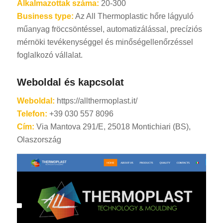
Alkalmazottak száma:
20-300
Business type:
Az All Thermoplastic hőre lágyuló
műanyag fröccsöntéssel, automatizálással, precíziós
mérnöki tevékenységgel és minőségellenőrzéssel
foglalkozó vállalat.
Weboldal és kapcsolat
Weboldal:
https://allthermoplast.it/
Telefon:
+39 030 557 8096
Cím:
Via Mantova 291/E, 25018 Montichiari (BS),
Olaszország