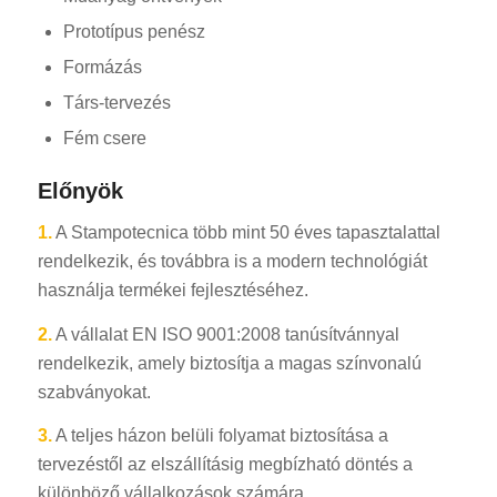
Prototípus penész
Formázás
Társ-tervezés
Fém csere
Előnyök
1.
A Stampotecnica több mint 50 éves tapasztalattal
rendelkezik, és továbbra is a modern technológiát
használja termékei fejlesztéséhez.
2.
A vállalat EN ISO 9001:2008 tanúsítvánnyal
rendelkezik, amely biztosítja a magas színvonalú
szabványokat.
3.
A teljes házon belüli folyamat biztosítása a
tervezéstől az elszállításig megbízható döntés a
különböző vállalkozások számára.