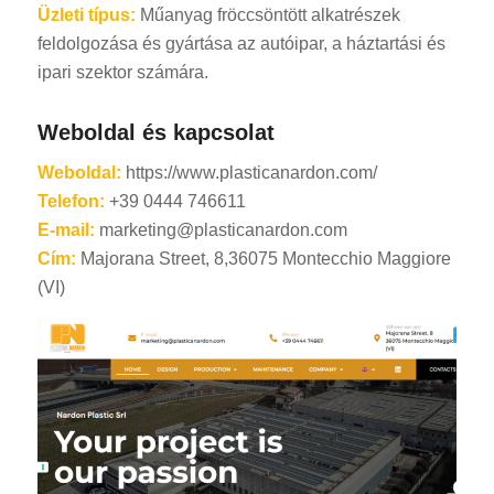
Üzleti típus:
Műanyag fröccsöntött alkatrészek
feldolgozása és gyártása az autóipar, a háztartási és
ipari szektor számára.
Weboldal és kapcsolat
Weboldal:
https://www.plasticanardon.com/
Telefon:
+39 0444 746611
E-mail:
marketing@plasticanardon.com
Cím:
Majorana Street, 8,36075 Montecchio Maggiore
(VI)