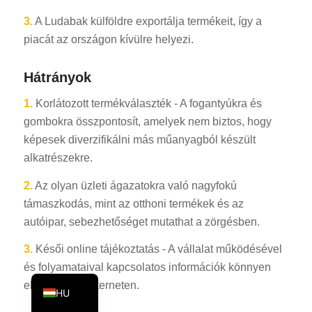
KO
3.
A Ludabak külföldre exportálja termékeit, így a
piacát az országon kívülre helyezi.
JA
ES
Hátrányok
AR
1.
Korlátozott termékválaszték - A fogantyúkra és
TR
gombokra összpontosít, amelyek nem biztos, hogy
PL
képesek diverzifikálni más műanyagból készült
NL
alkatrészekre.
RU
2.
Az olyan üzleti ágazatokra való nagyfokú
DE
támaszkodás, mint az otthoni termékek és az
autóipar, sebezhetőséget mutathat a zörgésben.
FR
IT
3.
Késői online tájékoztatás - A vállalat működésével
és folyamataival kapcsolatos információk könnyen
EN
elérhetők az interneten.
HU