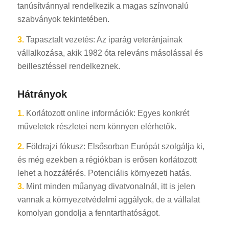
tanúsítvánnyal rendelkezik a magas színvonalú
szabványok tekintetében.
3.
Tapasztalt vezetés: Az iparág veteránjainak
vállalkozása, akik 1982 óta releváns másolással és
beillesztéssel rendelkeznek.
Hátrányok
1.
Korlátozott online információk: Egyes konkrét
műveletek részletei nem könnyen elérhetők.
2.
Földrajzi fókusz: Elsősorban Európát szolgálja ki,
és még ezekben a régiókban is erősen korlátozott
lehet a hozzáférés. Potenciális környezeti hatás.
3.
Mint minden műanyag divatvonalnál, itt is jelen
vannak a környezetvédelmi aggályok, de a vállalat
komolyan gondolja a fenntarthatóságot.