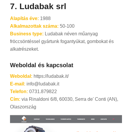
7. Ludabak srl
Alapítás éve:
1988
Alkalmazottak száma:
50-100
Business type:
Ludabak néven műanyag
fröccsöntéssel gyártunk fogantyúkat, gombokat és
alkatrészeket.
Weboldal és kapcsolat
Weboldal:
https://ludabak.it/
E-mail:
info@ludabak.it
Telefon:
0731.879822
Cím:
via Rinaldoni 6/8, 60030, Serra de' Conti (AN),
Olaszország