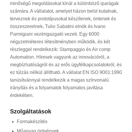
minőségű megoldásokat kínál a különböző iparágak
számára. A vállalatot, amelyet házon belül kutatnak,
terveznek és prototípusokat készítenek, öntenek és
összeszerelnek, Tulio Sabatini elnök és Ivano
Parmigiani vezérigazgató vezeti. Egy 6000
négyzetméteres létesítményben működik, és két
részleggel rendelkezik: Stampaggio és Air comp
Automation. Híresek vagyunk az innovációról, a
megbízhatóságról és az erős ügyfélkapcsolatokról, és
ez túlzás nélkül állítható. A vállalat EN ISO 9001:1990
tanúsítvánnyal rendelkezik a magas színvonalú
irányítás és a folyamatok folyamatos javítása
érdekében.
Szolgáltatások
Formakészítés
Műanyag öntvények