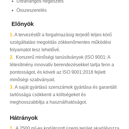
Ultrahangos hegesztés
Összeszerelés
Előnyök
1.
A tervezéstől a forgalmazásig terjedő teljes körű
szolgáltatási megoldás zökkenőmentes működési
folyamatot tesz lehetővé.
2.
Korszerű minőségi tanúsítványok (ISO 9001: A
létesítmény innovatív berendezésekkel tartja fenn a
pontosságot, és követi az ISO 9001:2018 fejlett
minőségi szabványait.
3.
A saját gyártású szerszámok gyártása és garantált
tartóssága csökkenti a költségeket és
meghosszabbítja a használhatóságot.
Hátrányok
1.
A 2500 m²-es korlátozott üzemi terület akadályozza