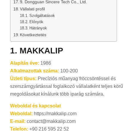
9. Dongguan Sincere Tech Co., Ltd.
Vállalati profil
Szolgáltatások
Előnyök
Hátrányok
Következtetés
1.
MAKKALIP
Alapítás éve:
1986
Alkalmazottak száma:
100-200
Üzleti típus:
Precíziós műanyag fröccsöntéssel és
szerszámgyártással foglalkozó vállalatként teljes körű
megoldásokat kínálunk több iparág számára.
Weboldal és kapcsolat
Weboldal:
https://makkalip.com
E-mail:
contact@makkalip.com
Telefon:
+90 216 595 22 52