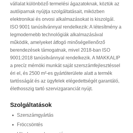
vállalat különböző termelési ágazatoknak, köztük az
autóiparnak nyújtja szolgáltatásait, miközben
elektronikai és orvosi alkalmazásokat is kiszolgál.
ISO 9001 tanúsítvánnyal rendelkezik: A létesítmény a
legmodernebb technológiák alkalmazásával
működik, amelyeket átfogó minőségellenőrző
berendezések támogatnak, mivel 2018-ban ISO
9001:2018 tanúsítvánnyal rendelkezik. A MAKKALIP
a precíz mérnöki munkát saját szerszámfejlesztéssel
éri el, és 2500 m²-es gyártóterülete alatt a termék
tartósságát és az ügyfelek elégedettségét garantáló,
élethosszig tartó szervizgaranciát nyújt.
Szolgáltatások
Szerszámgyártás
Fröccsöntés