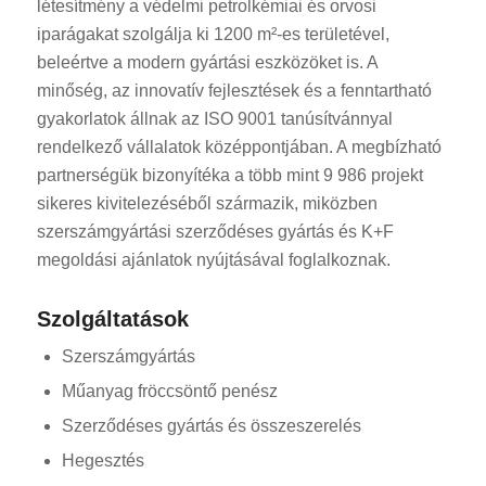
létesítmény a védelmi petrolkémiai és orvosi
iparágakat szolgálja ki 1200 m²-es területével,
beleértve a modern gyártási eszközöket is. A
minőség, az innovatív fejlesztések és a fenntartható
gyakorlatok állnak az ISO 9001 tanúsítvánnyal
rendelkező vállalatok középpontjában. A megbízható
partnerségük bizonyítéka a több mint 9 986 projekt
sikeres kivitelezéséből származik, miközben
szerszámgyártási szerződéses gyártás és K+F
megoldási ajánlatok nyújtásával foglalkoznak.
Szolgáltatások
Szerszámgyártás
Műanyag fröccsöntő penész
Szerződéses gyártás és összeszerelés
Hegesztés