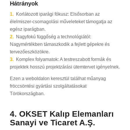
Hátrányok
1.
Korlátozott iparági fókusz: Elsősorban az
élelmiszer-csomagolási műveleteket támogatja az
egész iparágban.
2.
Nagyfokú függőség a technológiától:
Nagymértékben támaszkodik a fejlett gépekre és
tervezőeszközökre.
3.
Komplex folyamatok: A testreszabott formák és
projektek hosszú projektzárási ütemtervet igényelnek.
Ezen a weboldalon keresztül találhat műanyag
fröccsöntési gyártási szolgáltatásokat
Törökországban.
4. OKSET Kalıp Elemanları
Sanayi ve Ticaret A.Ş.