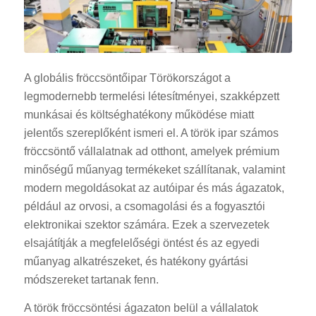
A globális fröccsöntőipar Törökországot a
legmodernebb termelési létesítményei, szakképzett
munkásai és költséghatékony működése miatt
jelentős szereplőként ismeri el. A török ipar számos
fröccsöntő vállalatnak ad otthont, amelyek prémium
minőségű műanyag termékeket szállítanak, valamint
modern megoldásokat az autóipar és más ágazatok,
például az orvosi, a csomagolási és a fogyasztói
elektronikai szektor számára. Ezek a szervezetek
elsajátítják a megfelelőségi öntést és az egyedi
műanyag alkatrészeket, és hatékony gyártási
módszereket tartanak fenn.
A török fröccsöntési ágazaton belül a vállalatok