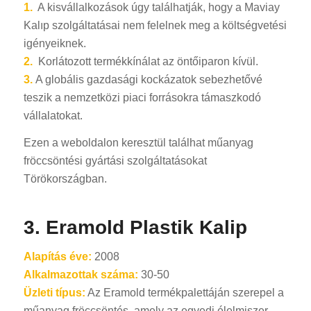
1.
A kisvállalkozások úgy találhatják, hogy a Maviay
Kalıp szolgáltatásai nem felelnek meg a költségvetési
igényeiknek.
2.
Korlátozott termékkínálat az öntőiparon kívül.
3.
A globális gazdasági kockázatok sebezhetővé
teszik a nemzetközi piaci forrásokra támaszkodó
vállalatokat.
Ezen a weboldalon keresztül találhat műanyag
fröccsöntési gyártási szolgáltatásokat
Törökországban.
3. Eramold Plastik Kalip
Alapítás éve:
2008
Alkalmazottak száma:
30-50
Üzleti típus:
Az Eramold termékpalettáján szerepel a
műanyag fröccsöntés, amely az egyedi élelmiszer-