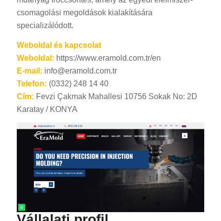
csomagolási megoldások kialakítására
specializálódott.
Weboldal és kapcsolat
Weboldal:
https://www.eramold.com.tr/en
E-mail:
info@eramold.com.tr
Telefon:
(0332) 248 14 40
Cím:
Fevzi Çakmak Mahallesi 10756 Sokak No: 2D
Karatay / KONYA
Vállalati profil