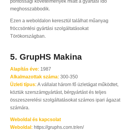
pontossági követelmények miatt a gyártási idő
meghosszabbodik.
Ezen a weboldalon keresztül találhat műanyag
fröccsöntési gyártási szolgáltatásokat
Törökországban.
5. GrupHS Makina
Alapítás éve:
1987
Alkalmazottak száma:
300-350
Üzleti típus:
A vállalat három fő üzletágat működtet,
köztük szerszámgyártást, bérgyártást és teljes
összeszerelési szolgáltatásokat számos ipari ágazat
számára.
Weboldal és kapcsolat
Weboldal:
https://gruphs.com.tr/en/