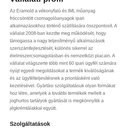
Az Eramold a vékonyfalú és IML műanyag
fröccsöntött csomagolóanyagok ipari
alkalmazásokhoz történő szállítására összpontosít. A
vállalat 2008-ban kezdte meg működését, hogy
támogassa a nagy teljesítményű alkalmazások
szerszámfejlesztését, különös sikerrel az
élelmiszercsomagolásban és nemzetközi piacain. A
vállalat világszerte több mint 60 ipari ügyfél számára
nyújt egyedi megoldásokat a termék kiválóságának
és az ügyfélteljesítésnek a prioritásként való
kezelésével. Gyártási szolgáltatásuk olyan formákat
hoz létre, amelyek a további termékek mellett a
joghurtos tartályok gyártását is megkönnyítik a
jégkrémtálakkal együtt.
Szolgáltatások