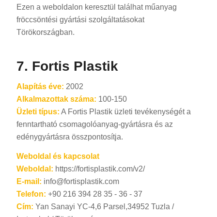
Ezen a weboldalon keresztül találhat műanyag
fröccsöntési gyártási szolgáltatásokat
Törökországban.
7. Fortis Plastik
ES_MX
Alapítás éve:
2002
Alkalmazottak száma:
100-150
RO
Üzleti típus:
A Fortis Plastik üzleti tevékenységét a
SV
fenntartható csomagolóanyag-gyártásra és az
EL
edénygyártásra összpontosítja.
NB
Weboldal és kapcsolat
FI
Weboldal:
https://fortisplastik.com/v2/
DA
E-mail:
info@fortisplastik.com
Telefon:
+90 216 394 28 35 - 36 - 37
CS
Cím:
Yan Sanayi YC-4,6 Parsel,34952 Tuzla /
PT