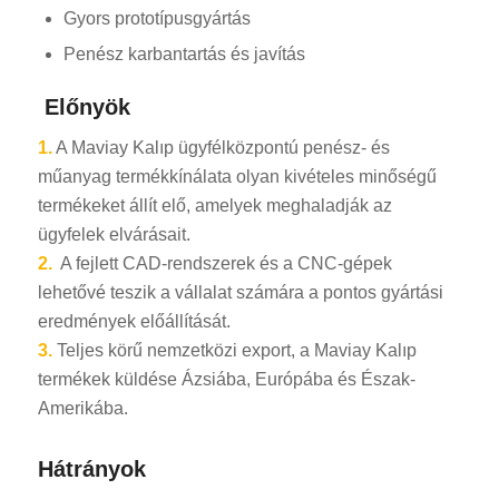
Gyors prototípusgyártás
Penész karbantartás és javítás
Előnyök
1.
A Maviay Kalıp ügyfélközpontú penész- és
műanyag termékkínálata olyan kivételes minőségű
termékeket állít elő, amelyek meghaladják az
ügyfelek elvárásait.
2.
A fejlett CAD-rendszerek és a CNC-gépek
lehetővé teszik a vállalat számára a pontos gyártási
eredmények előállítását.
3.
Teljes körű nemzetközi export, a Maviay Kalıp
termékek küldése Ázsiába, Európába és Észak-
Amerikába.
Hátrányok