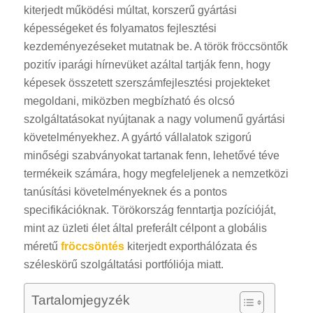
kiterjedt működési múltat, korszerű gyártási
képességeket és folyamatos fejlesztési
kezdeményezéseket mutatnak be. A török fröccsöntők
pozitív iparági hírnevüket azáltal tartják fenn, hogy
képesek összetett szerszámfejlesztési projekteket
megoldani, miközben megbízható és olcsó
szolgáltatásokat nyújtanak a nagy volumenű gyártási
követelményekhez. A gyártó vállalatok szigorú
minőségi szabványokat tartanak fenn, lehetővé téve
termékeik számára, hogy megfeleljenek a nemzetközi
tanúsítási követelményeknek és a pontos
specifikációknak. Törökország fenntartja pozícióját,
mint az üzleti élet által preferált célpont a globális
méretű
fröccsöntés
kiterjedt exporthálózata és
széleskörű szolgáltatási portfóliója miatt.
Tartalomjegyzék