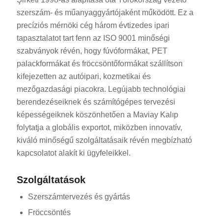
szerszám- és műanyaggyártójaként működött. Ez a
precíziós mérnöki cég három évtizedes ipari
tapasztalatot tart fenn az ISO 9001 minőségi
szabványok révén, hogy fúvóformákat, PET
palackformákat és fröccsöntőformákat szállítson
kifejezetten az autóipari, kozmetikai és
mezőgazdasági piacokra. Legújabb technológiai
berendezéseiknek és számítógépes tervezési
képességeiknek köszönhetően a Maviay Kalıp
folytatja a globális exportot, miközben innovatív,
kiváló minőségű szolgáltatásaik révén megbízható
kapcsolatot alakít ki ügyfeleikkel.
Szolgáltatások
Szerszámtervezés és gyártás
Fröccsöntés