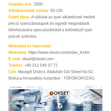
Alapítás éve:
2000
Alkalmazottak száma:
50-150
Üzleti típus:
A vállalat az ipari alkatrészek mellett
precíz szerszámalapok és egyedi megoldások
létrehozására specializálódott a különböző ipari
piacok számára.
Weboldal és kapcsolat
Weboldal:
https://www.okset.com/index_tr.htm
E-mail:
okset@okset.com
Telefon:
+90 212 549 37 72
Cím:
Mavigöl District, Abdullah Gül Street No 62,
Bolluca Arnavutköy Isztambul - TÖRÖKORSZÁG