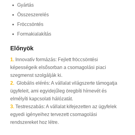
Gyártás
Összeszerelés
Fröccsöntés
Formakialakítás
Előnyök
1.
Innovatív formázás: Fejlett fröccsöntési
képességeik elsősorban a csomagolási piaci
szegmenst szolgálják ki.
2.
Globális elérés: A vállalat világszerte támogatja
ügyfeleit, ami egyidejűleg öregbíti hírnevét és
elmélyíti kapcsolati hálózatát.
3.
Testreszabás: A vállalat kifejezetten az ügyfelek
egyedi igényeihez tervezett csomagolási
rendszereket hoz létre.