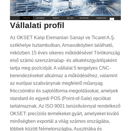
Vállalati profil
Az OKSET Kalıp Elemanları Sanayi ve Ticaret A.Ş.
székhelye Isztambulban, Arnavutköyben található,
miközben 15 éves sikeres működésével Törökország
első számú szerszámalap- és alkatrészgyártójaként
tartja meg pozícióját. A vállalat 5 tengelyes CNC-
berendezéseket alkalmaz a működéséhez, valamint
az európai szabványnak megfelelő műanyag
fröccsöntési és sajtolóforma-megoldásokat, amelyek
standard és egyedi POS (Point-of-Sale) opciókat
tartalmaznak. Az ISO 9001 tanúsítvánnyal rendelkező
OKSET: precíziós termékeket gyárt, amelyeket kiváló
minőségben exportál a világ számos országába,
többek között Németországba, Ausztriába és