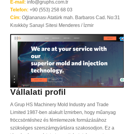
E-mail:
info@gruphs.com.tr
Telefon:
+90 (553) 258 68 03
Cím:
Oğlananası Atatürk mah. Barbaros Cad. No:31
Kısıkköy Sanayi Sitesi Menderes / İzmir
Vállalati profil
A Grup HS Machinery Mold Industry and Trade
Limited 1987-ben alakult İzmirben, hogy műanyag
fröccsöntéshez és fémlemezek formázásához
szükséges szerszámgyártásra szakosodjon. Ez a