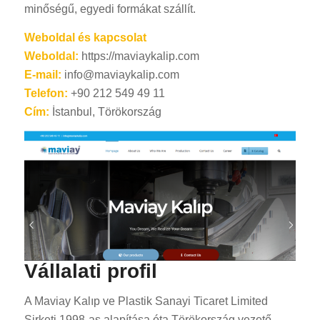
minőségű, egyedi formákat szállít.
Weboldal és kapcsolat
Weboldal:
https://maviaykalip.com
E-mail:
info@maviaykalip.com
Telefon:
+90 212 549 49 11
Cím:
İstanbul, Törökország
Vállalati profil
A Maviay Kalıp ve Plastik Sanayi Ticaret Limited
Şirketi 1998-as alapítása óta Törökország vezető