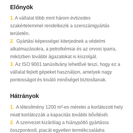
Előnyök
1.
A vállalat több mint három évtizedes
szakértelemmel rendelkezik a szerszámgyártás
területén.
2.
Gyártási képességei kiterjednek a védelmi
alkalmazásokra, a petrolkémiai és az orvosi iparra,
miközben további ágazatokat is kiszolgál.
3.
Az ISO 9001 tanúsítvány lehetővé teszi, hogy ez a
vállalat fejlett gépeket használjon, amelyek nagy
pontosságot és kiváló minőséget biztosítanak.
Hátrányok
1.
A létesítmény 1200 m²-es méretei a korlátozott hely
miatt korlátozzák a kapacitás további bővítését.
2.
A szervezet kizárólag a hiánypótló gyártásra
összpontosít, piacát egyetlen termékcsaládra