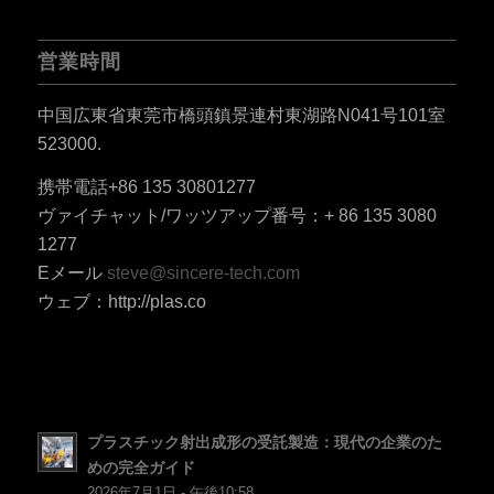
営業時間
中国広東省東莞市橋頭鎮景連村東湖路N041号101室
523000.
携帯電話+86 135 30801277
ES_MX
ヴァイチャット/ワッツアップ番号：+ 86 135 3080
RO
1277
HU
Eメール
steve@sincere-tech.com
ウェブ：http://plas.co
SV
EL
NB
FI
プラスチック射出成形の受託製造：現代の企業のた
DA
めの完全ガイド
CS
2026年7月1日 - 午後10:58