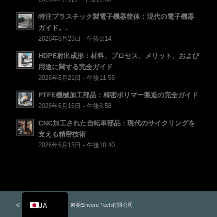
PT
特注プラスチック製電子機器筐体：現代の電子機器
ガイド。.
KO
2026年6月23日 - 午後8:14
ES
HDPE射出成形：材料、プロセス、メリット、および
AR
用途に関する完全ガイド
TR
2026年6月21日 - 午後11:55
PL
PTFE機械加工部品：精密ポリマー製造の完全ガイド
2026年6月16日 - 午後8:58
NL
CNC加工された自転車部品：現代のサイクリングを
RU
支える精密技術
DE
2026年6月13日 - 午後10:40
FR
IT
EN
JA
© 著作権 - PLAS.CO - 東莞Sincere Tech有限公司