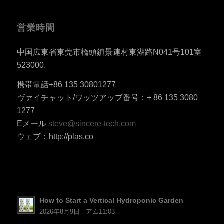
営業時間
中国広東省東莞市橋頭鎮景連村東湖路N041号101室
523000.
ES_MX
携帯電話+86 135 30801277
RO
ヴァイチャット/ワッツアップ番号：+ 86 135 3080
HU
1277
Eメール
steve@sincere-tech.com
SV
ウェブ：http://plas.co
EL
NB
FI
DA
How to Start a Vertical Hydroponic Garden
CS
2026年8月9日 - アム11:03