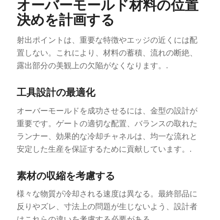
オーバーモールド材料の位置
決めを計画する
射出ポイントは、重要な特徴やエッジの近くには配
置しない。これにより、材料の蓄積、流れの断絶、
露出部分の美観上の欠陥がなくなります。.
ES_MX
工具設計の最適化
RO
オーバーモールドを成功させるには、金型の設計が
HU
重要です。ゲートの適切な配置、バランスの取れた
SV
ランナー、効果的な冷却チャネルは、均一な流れと
安定した生産を保証するために貢献しています。.
EL
NB
素材の収縮を考慮する
FI
様々な物質が冷却される速度は異なる。最終部品に
DA
反りやズレ、寸法上の問題が生じないよう、設計者
CS
はこれらの違いを考慮する必要がある。.