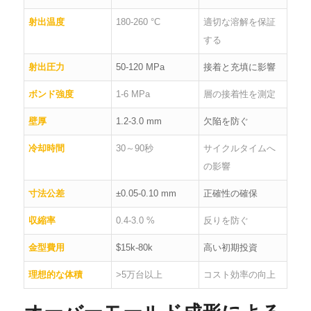
射出温度
180-260 °C
適切な溶解を保証
する
射出圧力
50-120 MPa
接着と充填に影響
ボンド強度
1-6 MPa
層の接着性を測定
壁厚
1.2-3.0 mm
欠陥を防ぐ
冷却時間
30～90秒
サイクルタイムへ
の影響
寸法公差
±0.05-0.10 mm
正確性の確保
収縮率
0.4-3.0 %
反りを防ぐ
金型費用
$15k-80k
高い初期投資
理想的な体積
>5万台以上
コスト効率の向上