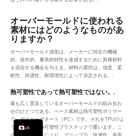
PT
KO
オーバーモールドに使われる
ES
素材にはどのようなものがあ
りますか？
AR
TR
オーバーモールド成形は、メーカーに特定の機械
PL
的、操作的、審美的特性を達成するために異種材料
NL
を混合する機会を与える。材料の選択は、強度、柔
軟性、快適性、耐環境性によって決定される。.
RU
DE
熱可塑性であって熱可塑性ではない。.
FR
最も広く普及しているオーバーモールドの組み合わ
IT
せのひとつである。ベース素材は熱可塑性ポリマー
EN
で、ポリカーボネート（PC）です。それをTPUのよ
うな柔らかい熱可塑性プラスチックで覆います。こ
JA
のコンポジットにより、グリップ力、快適性、表面