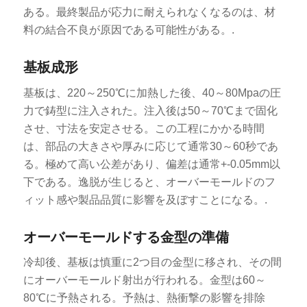
ある。最終製品が応力に耐えられなくなるのは、材
料の結合不良が原因である可能性がある。.
基板成形
基板は、220～250℃に加熱した後、40～80Mpaの圧
力で鋳型に注入された。注入後は50～70℃まで固化
させ、寸法を安定させる。この工程にかかる時間
は、部品の大きさや厚みに応じて通常30～60秒であ
る。極めて高い公差があり、偏差は通常+-0.05mm以
下である。逸脱が生じると、オーバーモールドのフ
ィット感や製品品質に影響を及ぼすことになる。.
オーバーモールドする金型の準備
冷却後、基板は慎重に2つ目の金型に移され、その間
にオーバーモールド射出が行われる。金型は60～
80℃に予熱される。予熱は、熱衝撃の影響を排除