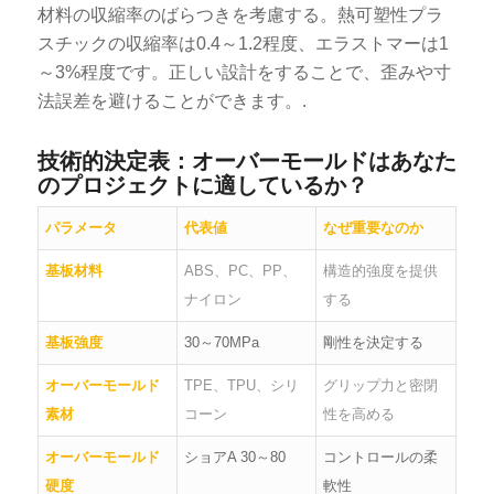
材料の収縮率のばらつきを考慮する。熱可塑性プラ
スチックの収縮率は0.4～1.2程度、エラストマーは1
～3%程度です。正しい設計をすることで、歪みや寸
法誤差を避けることができます。.
技術的決定表：オーバーモールドはあなた
のプロジェクトに適しているか？
パラメータ
代表値
なぜ重要なのか
基板材料
ABS、PC、PP、
構造的強度を提供
ナイロン
する
基板強度
30～70MPa
剛性を決定する
オーバーモールド
TPE、TPU、シリ
グリップ力と密閉
素材
コーン
性を高める
オーバーモールド
ショアA 30～80
コントロールの柔
硬度
軟性