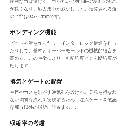
鋭利な角は避ける。角が丸いと射出時の材料の流れ
が良くなり、応力集中が減少します。推奨される角
の半径は0.5～2mmです。.
ボンディング機能
ピットや溝を作ったり、インターロック構造を作っ
たりして、基材とオーバーモールドの機械的結合を
高める。この特徴により、剥離強度とせん断強度が
増します。.
換気とゲートの配置
空気やガスを逃がす通気孔を設ける。美観を損なわ
ない均質な流れを実現するため、注入ゲートを敏感
な部分以外の場所に設置する。.
収縮率の考慮