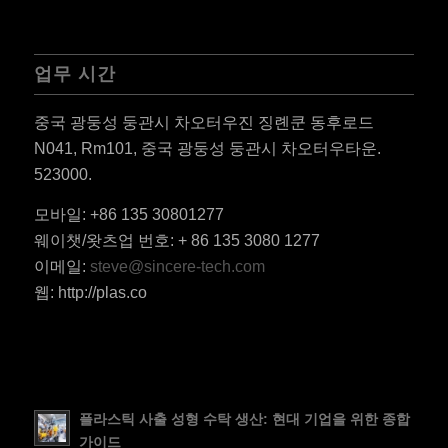
업무 시간
중국 광둥성 둥관시 차오터우진 징롄쿤 동후로드
N041, Rm101, 중국 광둥성 둥관시 차오터우타운.
523000.
모바일: +86 135 30801277
ES_MX
웨이챗/왓츠업 번호: + 86 135 3080 1277
RO
이메일:
steve@sincere-tech.com
HU
웹: http://plas.co
SV
EL
NB
FI
플라스틱 사출 성형 수탁 생산: 현대 기업을 위한 종합
가이드