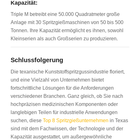
Kapazität:
Triple M betreibt eine 50.000 Quadratmeter große
Anlage mit 30 Spritzgießmaschinen von 50 bis 500
Tonnen. Ihre Kapazität ermöglicht es ihnen, sowohl
Kleinserien als auch Großserien zu produzieren.
ES_MX
Schlussfolgerung
RO
Die texanische Kunststoffspritzgussindustrie floriert,
HU
und eine Vielzahl von Unternehmen bietet
SV
fortschrittliche Lösungen für die Anforderungen
EL
verschiedener Branchen. Ganz gleich, ob Sie nach
hochpräzisen medizinischen Komponenten oder
NB
langlebigen Teilen für industrielle Anwendungen
FI
suchen, diese
Top 8 Spritzgießunternehmen
in Texas
DA
sind mit dem Fachwissen, der Technologie und der
Kapazität ausgestattet, um außergewöhnliche
CS