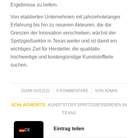
Ergebnisse zu liefern.
PT
Von etablierten Unternehmen mit jahrzehntelanger
KO
Erfahrung bis hin zu neueren Akteuren, die die
JA
Grenzen der Innovation verschieben, wächst der
ES
Spritzgießsektor in Texas weiter und ist damit ein
AR
wichtiges Ziel für Hersteller, die qualitativ
hochwertige und kostengünstige Kunststoffteile
TR
suchen.
PL
NL
RU
2024年10月21日
/
0 KOMMENTARE
/
VON
ADMIN
FR
SCHLAGWORTE:
KUNSTSTOFFSPRITZGIESSEREIEN IN T
IT
EXAS
EN
Eintrag teilen
DE