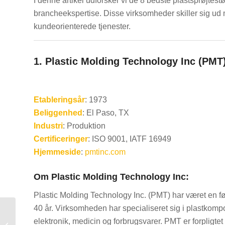
I denne artikel udforsker vi de 8 bedste plastsprøjte
brancheekspertise. Disse virksomheder skiller sig ud 
kundeorienterede tjenester.
1.
Plastic Molding Technology Inc (PMT
Etableringsår
: 1973
Beliggenhed
: El Paso, TX
Industri
: Produktion
Certificeringer
: ISO 9001, IATF 16949
Hjemmeside
:
pmtinc.com
Om Plastic Molding Technology Inc:
Plastic Molding Technology Inc. (PMT) har været en fø
40 år. Virksomheden har specialiseret sig i plastkomp
top 10
elektronik, medicin og forbrugsvarer. PMT er forpligtet 
sprøjtestøbevirksomheder