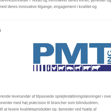
støbevirksomheder i Texas og fremhæver deres evner, tjenester o
med deres innovative tilgange, engagement i kvalitet og
)
rende leverandør af tilpassede sprøjtestøbningsløsninger i ove
onenter med høj præcision til brancher som bilindustrien,
til at levere kvalitetsprodukter og -tjenester ved hjælp af