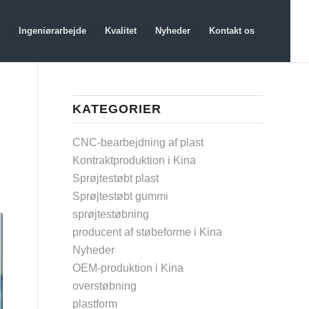
Ingeniørarbejde
Kvalitet
Nyheder
Kontakt os
KATEGORIER
CNC-bearbejdning af plast
Kontraktproduktion i Kina
Sprøjtestøbt plast
Sprøjtestøbt gummi
sprøjtestøbning
producent af støbeforme i Kina
Nyheder
OEM-produktion i Kina
overstøbning
plastform