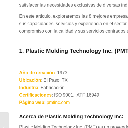
satisfacer las necesidades exclusivas de diversas indu
En este artículo, exploraremos las 8 mejores empres
sus capacidades, servicios y experiencia en el secto
compromiso con la calidad y sus servicios centrados e
1.
Plastic Molding Technology Inc. (PMT
Año de creación
: 1973
Ubicación
: El Paso, TX
Industria
: Fabricación
Certificaciones
: ISO 9001, IATF 16949
Página web
:
pmtinc.com
Acerca de Plastic Molding Technology Inc:
Las 10 principales
empresas de moldeo
Plastic Molding Technology Inc. (PMT) es un proveed