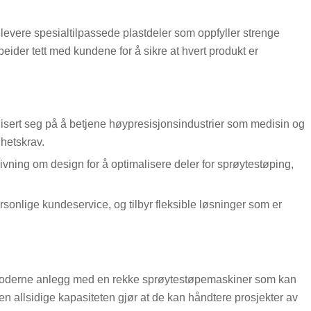
 levere spesialtilpassede plastdeler som oppfyller strenge
ider tett med kundene for å sikre at hvert produkt er
lisert seg på å betjene høypresisjonsindustrier som medisin og
hetskrav.
givning om design for å optimalisere deler for sprøytestøping,
ersonlige kundeservice, og tilbyr fleksible løsninger som er
t moderne anlegg med en rekke sprøytestøpemaskiner som kan
n allsidige kapasiteten gjør at de kan håndtere prosjekter av