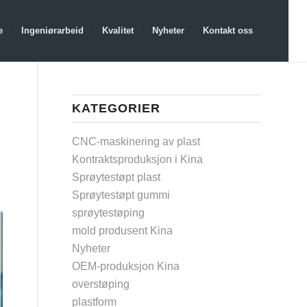
e
Ingeniørarbeid
Kvalitet
Nyheter
Kontakt oss
KATEGORIER
CNC-maskinering av plast
Kontraktsproduksjon i Kina
Sprøytestøpt plast
Sprøytestøpt gummi
sprøytestøping
mold produsent Kina
Nyheter
OEM-produksjon Kina
overstøping
plastform