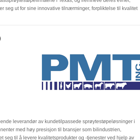
plastsprøytestøpefirmaene i Texas, og fremheve deres evner,
seg ut for sine innovative tilnærminger, forpliktelse til kvalitet
)
dende leverandør av kundetilpassede sprøytestøpeløsninger i
enter med høy presisjon til bransjer som bilindustrien,
t seg til å levere kvalitetsprodukter og -tjenester ved hjelp av