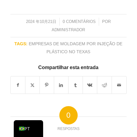
KO
JA
2024 年10月21日
/
0 COMENTÁRIOS
/
POR
ES
ADMINISTRADOR
AR
TAGS:
EMPRESAS DE MOLDAGEM POR INJEÇÃO DE
TR
PLÁSTICO NO TEXAS
PL
Compartilhar esta entrada
NL
RU
DE
FR
IT
0
EN
PT
RESPOSTAS