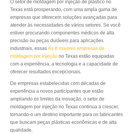
O setor de moldagem por injeção de plástico no
Texas está prosperando, com uma ampla gama de
empresas que oferecem soluções avançadas para
atender às necessidades de vários setores. Se você
estiver procurando componentes médicos de alta
precisão ou peças duráveis para aplicações
industriais, essas
As 8 maiores empresas de
ES_MX
moldagem por injeção
no Texas estão equipadas
RO
com a experiência, a tecnologia e a capacidade de
oferecer resultados excepcionais.
HU
SV
De empresas estabelecidas com décadas de
experiência a novos participantes que estão
EL
ampliando os limites da inovação, o setor de
NB
moldagem por injeção no Texas continua a crescer,
FI
tornando-o um destino importante para os fabricantes
DA
que buscam peças plásticas econômicas e de alta
qualidade.
CS