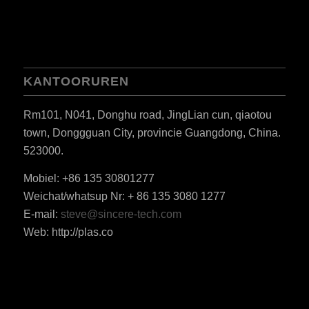
KANTOORUREN
Rm101, N041, Donghu road, JingLian cun, qiaotou
town, Donggguan City, provincie Guangdong, China.
523000.
Mobiel: +86 135 30801277
Weichat/whatsup Nr: + 86 135 3080 1277
ES_MX
E-mail:
steve@sincere-tech.com
RO
Web: http://plas.co
HU
SV
EL