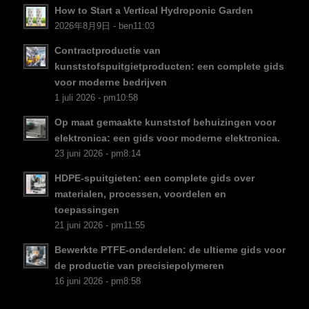
NB
How to Start a Vertical Hydroponic Garden
FI
2026年8月9日 - ben11:03
DA
Contractproductie van
kunststofspuitgietproducten: een complete gids
CS
voor moderne bedrijven
PT
1 juli 2026 - pm10:58
KO
Op maat gemaakte kunststof behuizingen voor
JA
elektronica: een gids voor moderne elektronica.
23 juni 2026 - pm8:14
ES
HDPE-spuitgieten: een complete gids over
AR
materialen, processen, voordelen en
TR
toepassingen
21 juni 2026 - pm11:55
PL
Bewerkte PTFE-onderdelen: de ultieme gids voor
RU
de productie van precisiepolymeren
DE
16 juni 2026 - pm8:58
FR