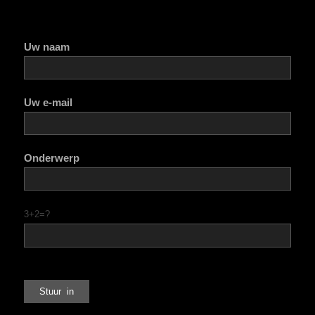
Uw naam
Uw e-mail
Onderwerp
3+2=?