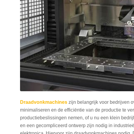
Draadvonkmachines
zijn belangrijk voor bedrijven o
minimaliseren en de efficiëntie van de productie te v
productiebeslissingen nemen, of u nu een klein bedrij
en een gecompliceerd ontwerp zijn nodig in industrieë
elektronica. Hiervoor zijn draadvonkmachines nodig. D