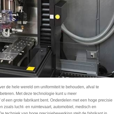
ver de hele wereld om uniformiteit te behouden, afval te
erbeteren. Met deze technologie kunt u meer
f of een grote fabrikant bent. Onderdelen met een hoge precisie
n zoals lucht- en ruimtevaart, automobiel, medisch en
e techniek van hoge precisiebewerking stelt de fabrikant in