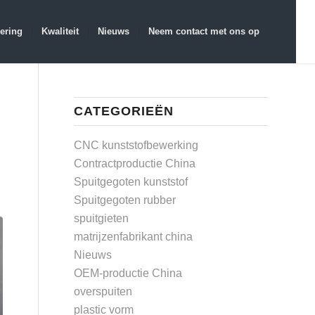
ering
Kwaliteit
Nieuws
Neem contact met ons op
CATEGORIEËN
CNC kunststofbewerking
Contractproductie China
Spuitgegoten kunststof
Spuitgegoten rubber
spuitgieten
matrijzenfabrikant china
Nieuws
OEM-productie China
overspuiten
plastic vorm